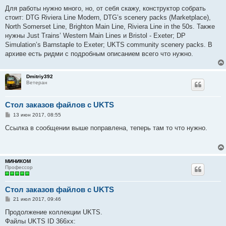
Для работы нужно много, но, от себя скажу, конструктор собрать
стоит: DTG Riviera Line Modern, DTG’s scenery packs (Marketplace),
North Somerset Line, Brighton Main Line, Riviera Line in the 50s. Также
нужны Just Trains’ Western Main Lines и Bristol - Exeter; DP
Simulation’s Barnstaple to Exeter; UKTS community scenery packs. В
архиве есть ридми с подробным описанием всего что нужно.
Dmitriy392
Ветеран
Стол заказов файлов с UKTS
С
13 июн 2017, 08:55
о
о
Ссылка в сообщении выше поправлена, теперь там то что нужно.
б
щ
е
н
и
МИНИКОМ
е
Профессор
Стол заказов файлов с UKTS
С
21 июл 2017, 09:46
о
о
Продолжение коллекции UKTS.
б
Файлы UKTS ID 366хх:
щ