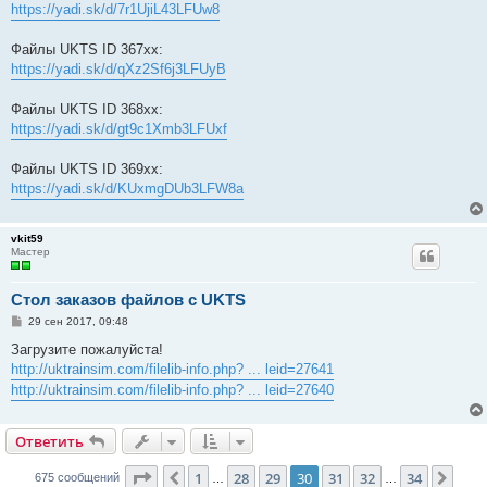
е
https://yadi.sk/d/7r1UjiL43LFUw8
н
и
е
Файлы UKTS ID 367хх:
https://yadi.sk/d/qXz2Sf6j3LFUyB
Файлы UKTS ID 368хх:
https://yadi.sk/d/gt9c1Xmb3LFUxf
Файлы UKTS ID 369хх:
https://yadi.sk/d/KUxmgDUb3LFW8a
vkit59
Мастер
Стол заказов файлов с UKTS
С
29 сен 2017, 09:48
о
о
Загрузите пожалуйста!
б
http://uktrainsim.com/filelib-info.php? ... leid=27641
щ
е
http://uktrainsim.com/filelib-info.php? ... leid=27640
н
и
е
Ответить
Страница
30
из
34
1
28
29
30
31
32
34
Пред.
След
675 сообщений
…
…