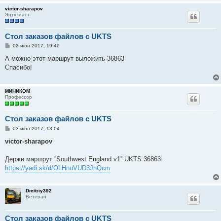
victor-sharapov
Энтузиаст
Стол заказов файлов с UKTS
С
02 июн 2017, 19:40
о
о
А можно этот маршрут выложить 36863
б
Спасибо!
щ
е
н
и
МИНИКОМ
е
Профессор
Стол заказов файлов с UKTS
С
03 июн 2017, 13:04
о
о
victor-sharapov
б
щ
е
Держи маршрут ''Southwest England v1'' UKTS 36863:
н
https://yadi.sk/d/OLHnuVUD3JnQcm
и
е
Dmitriy392
Ветеран
Стол заказов файлов с UKTS