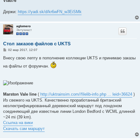
Vlad76
б
щ
е
Держи:
https://yadi.sk/d/kr6wFN_w3EiSMk
н
и
е
aglomero
Энтузиаст
Стол заказов файлов с UKTS
С
02 мар 2017, 12:07
о
о
Внесу свою лепту в пополнение коллекции UKTS и принимаю заказы
б
щ
на файлы от форумчан.
е
н
и
е
Marston Vale line
(
http://uktrainsim.com//filelib-info.php ... leid=36624
)
Из свежего на UKTS. Качественно проработанный британский
неэлектрифицированный деревенский маршрут под лондоном
соединяющий две известные линии London Bedford с WCML длинной
~24 mi (39 km).
Ссылка на вики
Скачать сам маршрут