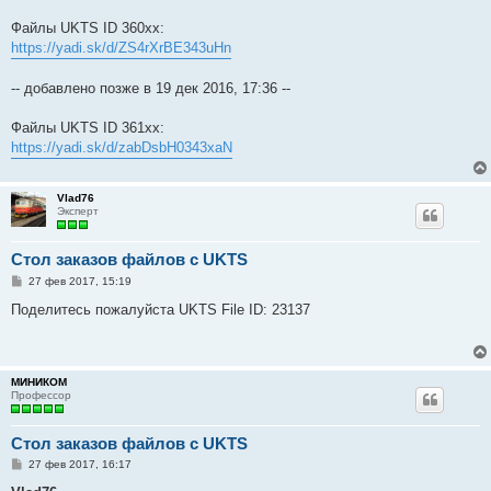
Файлы UKTS ID 360xx:
https://yadi.sk/d/ZS4rXrBE343uHn
-- добавлено позже в 19 дек 2016, 17:36 --
Файлы UKTS ID 361xx:
https://yadi.sk/d/zabDsbH0343xaN
Vlad76
Эксперт
Стол заказов файлов с UKTS
С
27 фев 2017, 15:19
о
о
Поделитесь пожалуйста UKTS File ID: 23137
б
щ
е
н
и
МИНИКОМ
е
Профессор
Стол заказов файлов с UKTS
С
27 фев 2017, 16:17
о
о