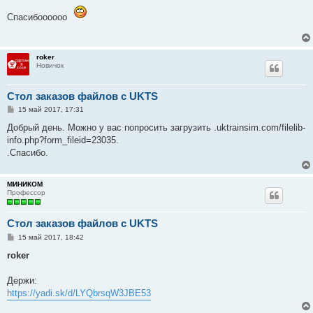
о
о
Спасибоооооо
б
щ
е
н
и
roker
е
Новичок
Стол заказов файлов с UKTS
С
15 май 2017, 17:31
о
о
Добрый день. Можно у вас попросить загрузить .uktrainsim.com/filelib-
б
info.php?form_fileid=23035.
щ
е
.Спасибо.
н
и
е
МИНИКОМ
Профессор
Стол заказов файлов с UKTS
С
15 май 2017, 18:42
о
о
roker
б
щ
е
Держи:
н
https://yadi.sk/d/LYQbrsqW3JBE53
и
е