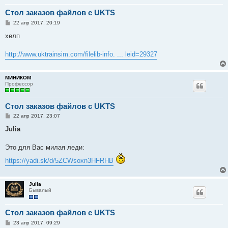
Стол заказов файлов с UKTS
С
22 апр 2017, 20:19
о
о
хелп
б
щ
е
http://www.uktrainsim.com/filelib-info. ... leid=29327
н
и
е
МИНИКОМ
Профессор
Стол заказов файлов с UKTS
С
22 апр 2017, 23:07
о
о
Julia
б
щ
е
Это для Вас милая леди:
н
и
https://yadi.sk/d/5ZCWsoxn3HFRHB
е
Julia
Бывалый
Стол заказов файлов с UKTS
С
23 апр 2017, 09:29