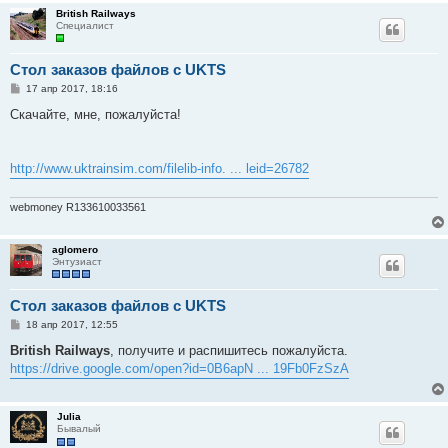
е
British Railways
Специалист
Стол заказов файлов с UKTS
С
17 апр 2017, 18:16
о
о
Скачайте, мне, пожалуйста!
б
щ
е
н
http://www.uktrainsim.com/filelib-info. ... leid=26782
и
е
webmoney R133610033561
aglomero
Энтузиаст
Стол заказов файлов с UKTS
С
18 апр 2017, 12:55
о
о
British Railways
, получите и распишитесь пожалуйста.
б
https://drive.google.com/open?id=0B6apN ... 19Fb0FzSzA
щ
е
н
и
Julia
е
Бывалый