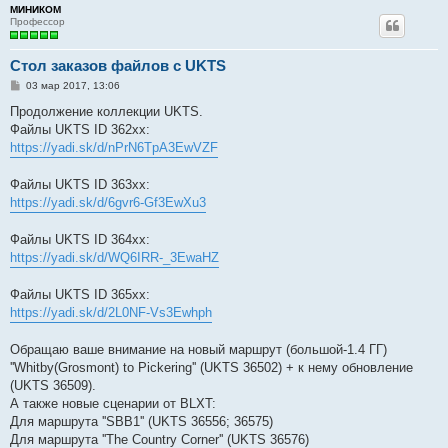
МИНИКОМ
Профессор
Стол заказов файлов с UKTS
С
03 мар 2017, 13:06
о
о
Продолжение коллекции UKTS.
б
Файлы UKTS ID 362хх:
щ
е
https://yadi.sk/d/nPrN6TpA3EwVZF
н
и
е
Файлы UKTS ID 363хх:
https://yadi.sk/d/6gvr6-Gf3EwXu3
Файлы UKTS ID 364хх:
https://yadi.sk/d/WQ6IRR-_3EwaHZ
Файлы UKTS ID 365хх:
https://yadi.sk/d/2L0NF-Vs3Ewhph
Обращаю ваше внимание на новый маршрут (большой-1.4 ГГ)
''Whitby(Grosmont) to Pickering'' (UKTS 36502) + к нему обновление
(UKTS 36509).
А также новые сценарии от BLXT:
Для маршрута ''SBB1'' (UKTS 36556; 36575)
Для маршрута ''The Country Corner'' (UKTS 36576)