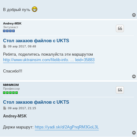
В добрый путь
Andrey-MSK
Энтузиаст
Стол заказов файлов с UKTS
С
09 апр 2017, 09:48
о
о
Ребята, поделитесь пожалуйста эти маршрутом
б
http://www.uktrainsim.com/filelib-info. ... leid=35883
щ
е
н
Спасибо!!!
и
е
МИНИКОМ
Профессор
Стол заказов файлов с UKTS
С
09 апр 2017, 21:15
о
о
Andrey-MSK
б
щ
е
Держи маршрут:
https://yadi.sk/d/2AgPnqRM3GoL3L
н
и