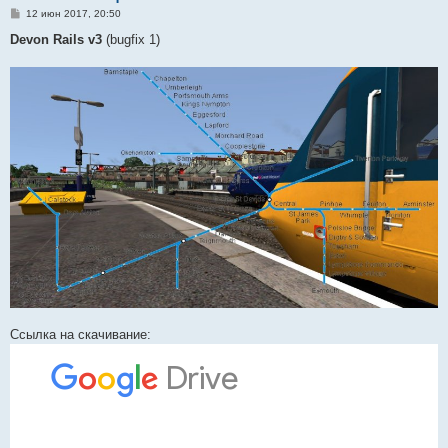
С
12 июн 2017, 20:50
о
о
Devon Rails v3
(bugfix 1)
б
щ
е
н
и
е
Ссылка на скачивание: