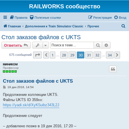
RAILWORKS сообщество
Правила
Полезные ссылки
Регистрация
Вход
П
Главная
Дополнения к Train Simulator Classic
Прочее
о
Стол заказов файлов с UKTS
и
Поиск
Расширен
Ответить
с
к
Страница
30
из
34
1
28
29
30
31
32
34
Пред.
След
675 сообщений
…
…
МИНИКОМ
Профессор
Стол заказов файлов с UKTS
С
19 дек 2016, 14:54
о
о
Продолжение коллекции UKTS.
б
Файлы UKTS ID 359xx:
щ
е
https://yadi.sk/d/XyK5uibz343L2J
н
и
е
Продолжение следует
-- добавлено позже в 19 дек 2016, 17:20 --