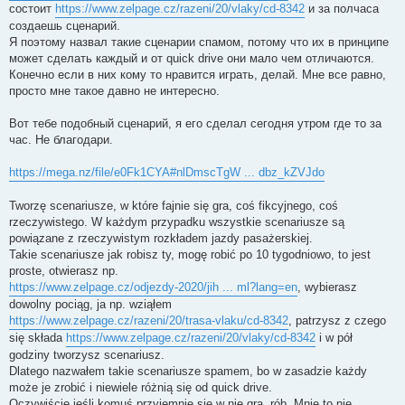
состоит
https://www.zelpage.cz/razeni/20/vlaky/cd-8342
и за полчаса
создаешь сценарий.
Я поэтому назвал такие сценарии спамом, потому что их в принципе
может сделать каждый и от quick drive они мало чем отличаются.
Конечно если в них кому то нравится играть, делай. Мне все равно,
просто мне такое давно не интересно.
Вот тебе подобный сценарий, я его сделал сегодня утром где то за
час. Не благодари.
https://mega.nz/file/e0Fk1CYA#nlDmscTgW ... dbz_kZVJdo
Tworzę scenariusze, w które fajnie się gra, coś fikcyjnego, coś
rzeczywistego. W każdym przypadku wszystkie scenariusze są
powiązane z rzeczywistym rozkładem jazdy pasażerskiej.
Takie scenariusze jak robisz ty, mogę robić po 10 tygodniowo, to jest
proste, otwierasz np.
https://www.zelpage.cz/odjezdy-2020/jih ... ml?lang=en
, wybierasz
dowolny pociąg, ja np. wziąłem
https://www.zelpage.cz/razeni/20/trasa-vlaku/cd-8342
, patrzysz z czego
się składa
https://www.zelpage.cz/razeni/20/vlaky/cd-8342
i w pół
godziny tworzysz scenariusz.
Dlatego nazwałem takie scenariusze spamem, bo w zasadzie każdy
może je zrobić i niewiele różnią się od quick drive.
Oczywiście jeśli komuś przyjemnie się w nie gra, rób. Mnie to nie