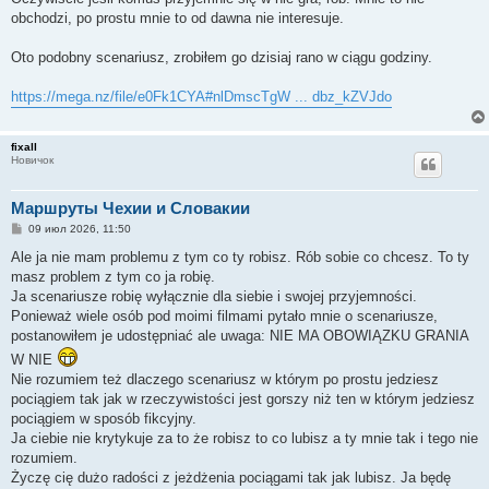
obchodzi, po prostu mnie to od dawna nie interesuje.
Oto podobny scenariusz, zrobiłem go dzisiaj rano w ciągu godziny.
https://mega.nz/file/e0Fk1CYA#nlDmscTgW ... dbz_kZVJdo
fixall
Новичок
Маршруты Чехии и Словакии
С
09 июл 2026, 11:50
о
о
Ale ja nie mam problemu z tym co ty robisz. Rób sobie co chcesz. To ty
б
masz problem z tym co ja robię.
щ
е
Ja scenariusze robię wyłącznie dla siebie i swojej przyjemności.
н
Ponieważ wiele osób pod moimi filmami pytało mnie o scenariusze,
и
е
postanowiłem je udostępniać ale uwaga: NIE MA OBOWIĄZKU GRANIA
W NIE
Nie rozumiem też dlaczego scenariusz w którym po prostu jedziesz
pociągiem tak jak w rzeczywistości jest gorszy niż ten w którym jedziesz
pociągiem w sposób fikcyjny.
Ja ciebie nie krytykuje za to że robisz to co lubisz a ty mnie tak i tego nie
rozumiem.
Życzę cię dużo radości z jeżdżenia pociągami tak jak lubisz. Ja będę