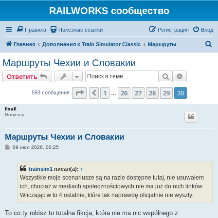
RAILWORKS сообщество
Правила
Полезные ссылки
Регистрация
Вход
П
Главная
Дополнения к Train Simulator Classic
Маршруты
о
Маршруты Чехии и Словакии
и
Поиск
Расширен
Ответить
с
к
Страница
30
из
30
1
26
27
28
29
30
Пред.
593 сообщения
…
fixall
Новичок
Маршруты Чехии и Словакии
С
09 июл 2026, 00:25
о
о
б
trainsim1
писал(а):
↑
щ
е
Wszystkie moje scenariusze są na razie dostępne tutaj, nie usuwałem
н
ich, chociaż w mediach społecznościowych nie ma już do nich linków.
и
е
Wliczając w to 4 ostatnie, które tak naprawdę oficjalnie nie wyszły.
To co ty robisz to totalna fikcja, która nie ma nic wspólnego z