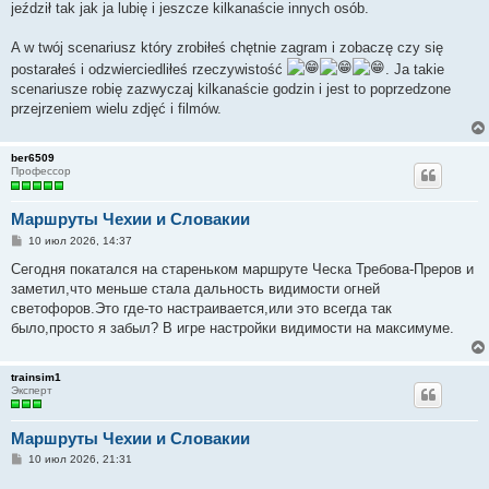
jeździł tak jak ja lubię i jeszcze kilkanaście innych osób.
A w twój scenariusz który zrobiłeś chętnie zagram i zobaczę czy się
postarałeś i odzwierciedliłeś rzeczywistość
. Ja takie
scenariusze robię zazwyczaj kilkanaście godzin i jest to poprzedzone
przejrzeniem wielu zdjęć i filmów.
ber6509
Профессор
Маршруты Чехии и Словакии
С
10 июл 2026, 14:37
о
о
Сегодня покатался на стареньком маршруте Ческа Требова-Преров и
б
заметил,что меньше стала дальность видимости огней
щ
е
светофоров.Это где-то настраивается,или это всегда так
н
было,просто я забыл? В игре настройки видимости на максимуме.
и
е
trainsim1
Эксперт
Маршруты Чехии и Словакии
С
10 июл 2026, 21:31
о
о