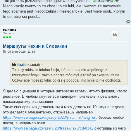
Tak jak 99% jeżdżących pociągów w rzeczywistości
Niech każdy tworzy to co chce i to co lubi, ale uważam że nazywanie
tego spamem jest niepotrzebna i nieeleganckie. Jest wiele osób, którym
to co robię się podoba.
trainsim1
Эксперт
Маршруты Чехии и Словакии
С
09 июл 2026, 11:25
о
о
б
fixall
писал(а):
↑
щ
е
To co ty robisz to totalna fikcja, która nie ma nic wspólnego z
н
rzeczywistością!!! Równie dobrze mógłbyś jeździć po fikcyjnej trasie.
и
е
Oczywiście możesz robić co ci się podoba i nic mnie to nie obchodzi.
Я делаю сценарии в которые интересно играть, что-то фикция, что-то
реальное. В любом случае все сценарии привязаны к реальному
пассажирскому расписанию.
Такие сценарии как делаешь ты я могу делать по 10 штук в неделю,
это делается элементарно, открываешь например
https://www.zelpage.cz/odjezdy-2020/jih ... ml?lang=en
, берешь любой
поезд, я например взял
https://www.zelpage.cz/razeni/20/trasa-vlaku/cd-8342
смотришь из чего