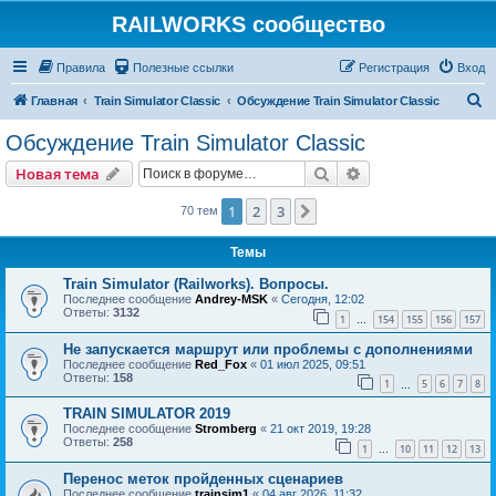
RAILWORKS сообщество
Правила
Полезные ссылки
Регистрация
Вход
П
Главная
Train Simulator Classic
Обсуждение Train Simulator Classic
о
Обсуждение Train Simulator Classic
и
Поиск
Расширенный пои
Новая тема
с
к
1
2
3
След.
70 тем
Темы
Train Simulator (Railworks). Вопросы.
Последнее сообщение
Andrey-MSK
«
Сегодня, 12:02
Ответы:
3132
1
154
155
156
157
…
Не запускается маршрут или проблемы с дополнениями
Последнее сообщение
Red_Fox
«
01 июл 2025, 09:51
Ответы:
158
1
5
6
7
8
…
TRAIN SIMULATOR 2019
Последнее сообщение
Stromberg
«
21 окт 2019, 19:28
Ответы:
258
1
10
11
12
13
…
Перенос меток пройденных сценариев
Последнее сообщение
trainsim1
«
04 авг 2026, 11:32