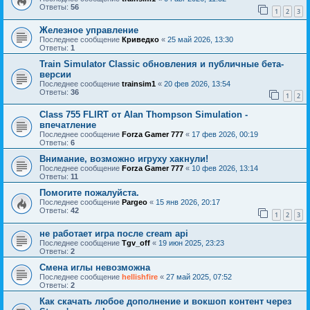
Ответы:
56
1
2
3
Железное управление
Последнее сообщение
Криведко
«
25 май 2026, 13:30
Ответы:
1
Train Simulator Classic обновления и публичные бета-
версии
Последнее сообщение
trainsim1
«
20 фев 2026, 13:54
Ответы:
36
1
2
Class 755 FLIRT от Alan Thompson Simulation -
впечатление
Последнее сообщение
Forza Gamer 777
«
17 фев 2026, 00:19
Ответы:
6
Внимание, возможно игруху хакнули!
Последнее сообщение
Forza Gamer 777
«
10 фев 2026, 13:14
Ответы:
11
Помогите пожалуйста.
Последнее сообщение
Pargeo
«
15 янв 2026, 20:17
Ответы:
42
1
2
3
не работает игра после cream api
Последнее сообщение
Tgv_off
«
19 июн 2025, 23:23
Ответы:
2
Смена иглы невозможна
Последнее сообщение
hellishfire
«
27 май 2025, 07:52
Ответы:
2
Как скачать любое дополнение и вокшоп контент через