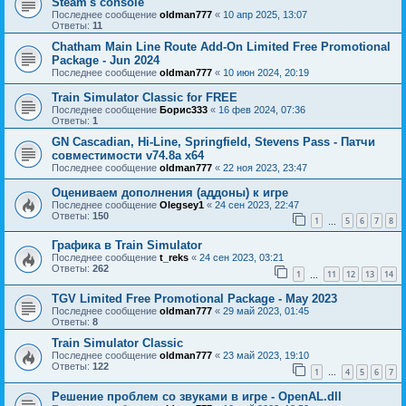
Steam's console
Последнее сообщение
oldman777
«
10 апр 2025, 13:07
Ответы:
11
Chatham Main Line Route Add-On Limited Free Promotional
Package - Jun 2024
Последнее сообщение
oldman777
«
10 июн 2024, 20:19
Train Simulator Classic for FREE
Последнее сообщение
Борис333
«
16 фев 2024, 07:36
Ответы:
1
GN Cascadian, Hi-Line, Springfield, Stevens Pass - Патчи
совместимости v74.8a х64
Последнее сообщение
oldman777
«
22 ноя 2023, 23:47
Оцениваем дополнения (аддоны) к игре
Последнее сообщение
Olegsey1
«
24 сен 2023, 22:47
Ответы:
150
1
5
6
7
8
…
Графика в Train Simulator
Последнее сообщение
t_reks
«
24 сен 2023, 03:21
Ответы:
262
1
11
12
13
14
…
TGV Limited Free Promotional Package - May 2023
Последнее сообщение
oldman777
«
29 май 2023, 01:45
Ответы:
8
Train Simulator Classic
Последнее сообщение
oldman777
«
23 май 2023, 19:10
Ответы:
122
1
4
5
6
7
…
Решение проблем со звуками в игре - OpenAL.dll