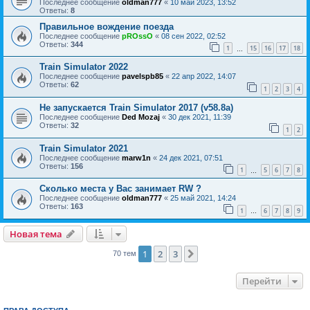
Последнее сообщение
oldman777
«
10 май 2023, 13:52
Ответы:
8
Правильное вождение поезда
Последнее сообщение
pROssO
«
08 сен 2022, 02:52
Ответы:
344
1
15
16
17
18
…
Train Simulator 2022
Последнее сообщение
pavelspb85
«
22 апр 2022, 14:07
Ответы:
62
1
2
3
4
Не запускается Train Simulator 2017 (v58.8a)
Последнее сообщение
Ded Mozaj
«
30 дек 2021, 11:39
Ответы:
32
1
2
Train Simulator 2021
Последнее сообщение
marw1n
«
24 дек 2021, 07:51
Ответы:
156
1
5
6
7
8
…
Сколько места у Вас занимает RW ?
Последнее сообщение
oldman777
«
25 май 2021, 14:24
Ответы:
163
1
6
7
8
9
…
Новая тема
1
2
3
След.
70 тем
Перейти