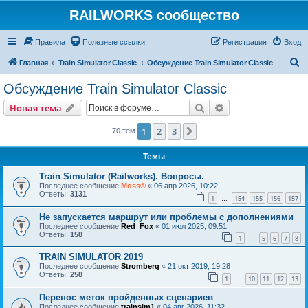
RAILWORKS сообщество
Правила
Полезные ссылки
Регистрация
Вход
П
Главная
Train Simulator Classic
Обсуждение Train Simulator Classic
о
Обсуждение Train Simulator Classic
и
Поиск
Расширенный пои
Новая тема
с
к
1
2
3
След.
70 тем
Темы
Train Simulator (Railworks). Вопросы.
Последнее сообщение
Moss®
«
06 апр 2026, 10:22
Ответы:
3131
1
154
155
156
157
…
Не запускается маршрут или проблемы с дополнениями
Последнее сообщение
Red_Fox
«
01 июл 2025, 09:51
Ответы:
158
1
5
6
7
8
…
TRAIN SIMULATOR 2019
Последнее сообщение
Stromberg
«
21 окт 2019, 19:28
Ответы:
258
1
10
11
12
13
…
Перенос меток пройденных сценариев
Последнее сообщение
trainsim1
«
04 авг 2026, 11:32