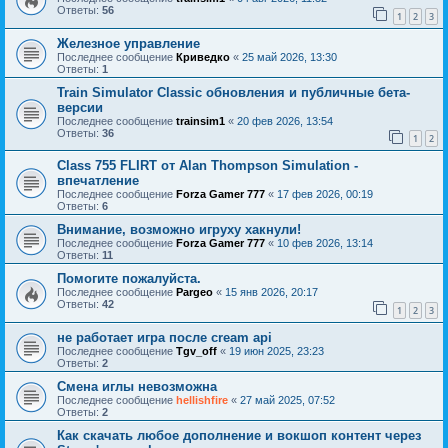
Ответы:
56
1
2
3
Железное управление
Последнее сообщение
Криведко
«
25 май 2026, 13:30
Ответы:
1
Train Simulator Classic обновления и публичные бета-
версии
Последнее сообщение
trainsim1
«
20 фев 2026, 13:54
Ответы:
36
1
2
Class 755 FLIRT от Alan Thompson Simulation -
впечатление
Последнее сообщение
Forza Gamer 777
«
17 фев 2026, 00:19
Ответы:
6
Внимание, возможно игруху хакнули!
Последнее сообщение
Forza Gamer 777
«
10 фев 2026, 13:14
Ответы:
11
Помогите пожалуйста.
Последнее сообщение
Pargeo
«
15 янв 2026, 20:17
Ответы:
42
1
2
3
не работает игра после cream api
Последнее сообщение
Tgv_off
«
19 июн 2025, 23:23
Ответы:
2
Смена иглы невозможна
Последнее сообщение
hellishfire
«
27 май 2025, 07:52
Ответы:
2
Как скачать любое дополнение и вокшоп контент через