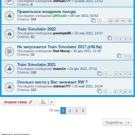
Последнее сообщение
oldman777
«
10 май 2023, 13:52
Ответы:
8
Правильное вождение поезда
Последнее сообщение
pROssO
«
08 сен 2022, 02:52
Ответы:
344
1
15
16
17
18
…
Train Simulator 2022
Последнее сообщение
pavelspb85
«
22 апр 2022, 14:07
Ответы:
62
1
2
3
4
Не запускается Train Simulator 2017 (v58.8a)
Последнее сообщение
Ded Mozaj
«
30 дек 2021, 11:39
Ответы:
32
1
2
Train Simulator 2021
Последнее сообщение
marw1n
«
24 дек 2021, 07:51
Ответы:
156
1
5
6
7
8
…
Сколько места у Вас занимает RW ?
Последнее сообщение
oldman777
«
25 май 2021, 14:24
Ответы:
163
1
6
7
8
9
…
Новая тема
1
2
3
След.
70 тем
Перейти