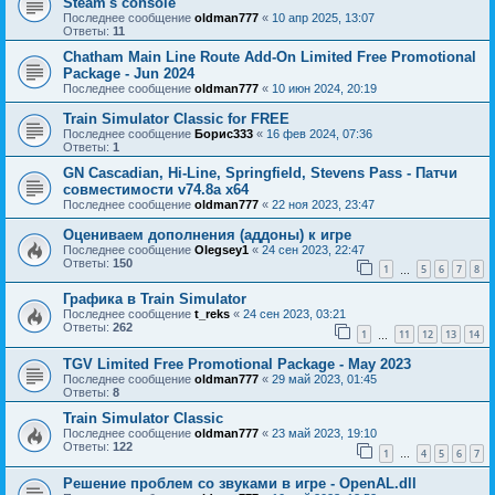
Steam's console
Последнее сообщение
oldman777
«
10 апр 2025, 13:07
Ответы:
11
Chatham Main Line Route Add-On Limited Free Promotional
Package - Jun 2024
Последнее сообщение
oldman777
«
10 июн 2024, 20:19
Train Simulator Classic for FREE
Последнее сообщение
Борис333
«
16 фев 2024, 07:36
Ответы:
1
GN Cascadian, Hi-Line, Springfield, Stevens Pass - Патчи
совместимости v74.8a х64
Последнее сообщение
oldman777
«
22 ноя 2023, 23:47
Оцениваем дополнения (аддоны) к игре
Последнее сообщение
Olegsey1
«
24 сен 2023, 22:47
Ответы:
150
1
5
6
7
8
…
Графика в Train Simulator
Последнее сообщение
t_reks
«
24 сен 2023, 03:21
Ответы:
262
1
11
12
13
14
…
TGV Limited Free Promotional Package - May 2023
Последнее сообщение
oldman777
«
29 май 2023, 01:45
Ответы:
8
Train Simulator Classic
Последнее сообщение
oldman777
«
23 май 2023, 19:10
Ответы:
122
1
4
5
6
7
…
Решение проблем со звуками в игре - OpenAL.dll