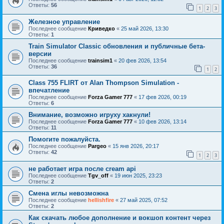
Ответы:
56
1
2
3
Железное управление
Последнее сообщение
Криведко
«
25 май 2026, 13:30
Ответы:
1
Train Simulator Classic обновления и публичные бета-
версии
Последнее сообщение
trainsim1
«
20 фев 2026, 13:54
Ответы:
36
1
2
Class 755 FLIRT от Alan Thompson Simulation -
впечатление
Последнее сообщение
Forza Gamer 777
«
17 фев 2026, 00:19
Ответы:
6
Внимание, возможно игруху хакнули!
Последнее сообщение
Forza Gamer 777
«
10 фев 2026, 13:14
Ответы:
11
Помогите пожалуйста.
Последнее сообщение
Pargeo
«
15 янв 2026, 20:17
Ответы:
42
1
2
3
не работает игра после cream api
Последнее сообщение
Tgv_off
«
19 июн 2025, 23:23
Ответы:
2
Смена иглы невозможна
Последнее сообщение
hellishfire
«
27 май 2025, 07:52
Ответы:
2
Как скачать любое дополнение и вокшоп контент через