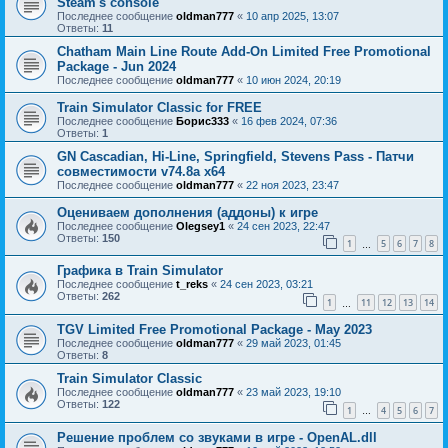
Steam's console
Последнее сообщение
oldman777
«
10 апр 2025, 13:07
Ответы:
11
Chatham Main Line Route Add-On Limited Free Promotional
Package - Jun 2024
Последнее сообщение
oldman777
«
10 июн 2024, 20:19
Train Simulator Classic for FREE
Последнее сообщение
Борис333
«
16 фев 2024, 07:36
Ответы:
1
GN Cascadian, Hi-Line, Springfield, Stevens Pass - Патчи
совместимости v74.8a х64
Последнее сообщение
oldman777
«
22 ноя 2023, 23:47
Оцениваем дополнения (аддоны) к игре
Последнее сообщение
Olegsey1
«
24 сен 2023, 22:47
Ответы:
150
1
5
6
7
8
…
Графика в Train Simulator
Последнее сообщение
t_reks
«
24 сен 2023, 03:21
Ответы:
262
1
11
12
13
14
…
TGV Limited Free Promotional Package - May 2023
Последнее сообщение
oldman777
«
29 май 2023, 01:45
Ответы:
8
Train Simulator Classic
Последнее сообщение
oldman777
«
23 май 2023, 19:10
Ответы:
122
1
4
5
6
7
…
Решение проблем со звуками в игре - OpenAL.dll