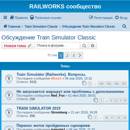
RAILWORKS сообщество
Правила
Полезные ссылки
Регистрация
Вход
П
Главная
Train Simulator Classic
Обсуждение Train Simulator Classic
о
Обсуждение Train Simulator Classic
и
Поиск
Расширенный пои
Новая тема
с
к
1
2
3
След.
70 тем
Темы
Train Simulator (Railworks). Вопросы.
Последнее сообщение
Moss®
«
06 апр 2026, 10:22
Ответы:
3131
1
154
155
156
157
…
Не запускается маршрут или проблемы с дополнениями
Последнее сообщение
Red_Fox
«
01 июл 2025, 09:51
Ответы:
158
1
5
6
7
8
…
TRAIN SIMULATOR 2019
Последнее сообщение
Stromberg
«
21 окт 2019, 19:28
Ответы:
258
1
10
11
12
13
…
Перенос меток пройденных сценариев
Последнее сообщение
trainsim1
«
04 авг 2026, 11:32