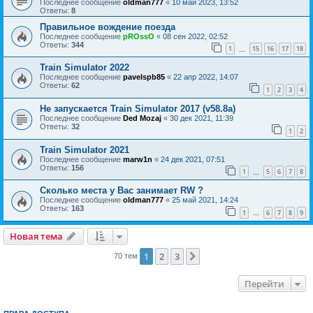
Последнее сообщение
oldman777
«
10 май 2023, 13:52
Ответы:
8
Правильное вождение поезда
Последнее сообщение
pROssO
«
08 сен 2022, 02:52
Ответы:
344
1
15
16
17
18
…
Train Simulator 2022
Последнее сообщение
pavelspb85
«
22 апр 2022, 14:07
Ответы:
62
1
2
3
4
Не запускается Train Simulator 2017 (v58.8a)
Последнее сообщение
Ded Mozaj
«
30 дек 2021, 11:39
Ответы:
32
1
2
Train Simulator 2021
Последнее сообщение
marw1n
«
24 дек 2021, 07:51
Ответы:
156
1
5
6
7
8
…
Сколько места у Вас занимает RW ?
Последнее сообщение
oldman777
«
25 май 2021, 14:24
Ответы:
163
1
6
7
8
9
…
Новая тема
1
2
3
След.
70 тем
Перейти