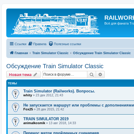
RAILWORK
Всё для фаната Trai
Ссылки
Правила
Полезные ссылки
Главная
Train Simulator Classic
Обсуждение Train Simulator Classic
Обсуждение Train Simulator Classic
Поиск
Расширенный п
Новая тема
ТЕМЫ
Train Simulator (Railworks). Вопросы.
whity
»
23 дек 2012, 21:43
Не запускается маршрут или проблемы с дополнениями
Fox25
»
28 дек 2015, 21:42
TRAIN SIMULATOR 2019
animalkosmik
»
13 авг 2018, 14:33
Перенос меток пройденных сценариев