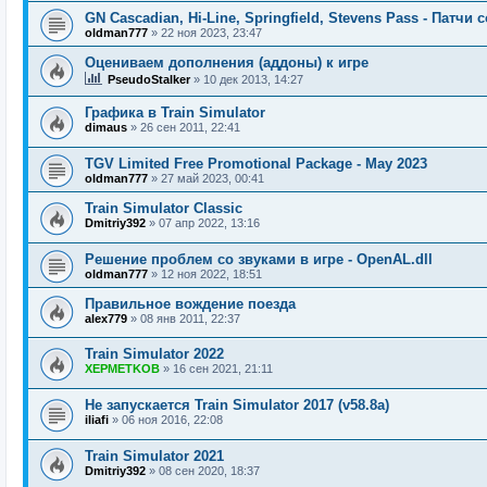
GN Cascadian, Hi-Line, Springfield, Stevens Pass - Патчи
oldman777
»
22 ноя 2023, 23:47
Оцениваем дополнения (аддоны) к игре
PseudoStalker
»
10 дек 2013, 14:27
Графика в Train Simulator
dimaus
»
26 сен 2011, 22:41
TGV Limited Free Promotional Package - May 2023
oldman777
»
27 май 2023, 00:41
Train Simulator Classic
Dmitriy392
»
07 апр 2022, 13:16
Решение проблем со звуками в игре - OpenAL.dll
oldman777
»
12 ноя 2022, 18:51
Правильное вождение поезда
alex779
»
08 янв 2011, 22:37
Train Simulator 2022
XEPMETKOB
»
16 сен 2021, 21:11
Не запускается Train Simulator 2017 (v58.8a)
iliafi
»
06 ноя 2016, 22:08
Train Simulator 2021
Dmitriy392
»
08 сен 2020, 18:37