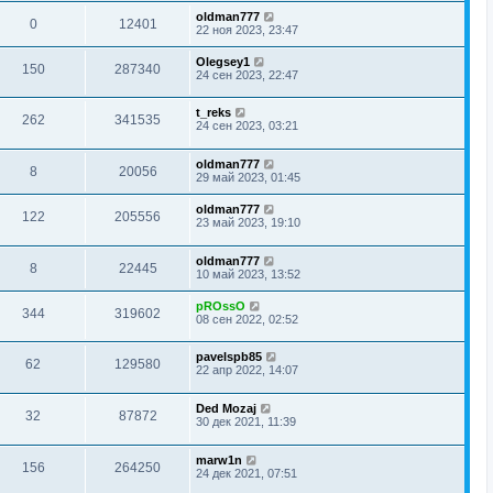
oldman777
0
12401
22 ноя 2023, 23:47
Olegsey1
150
287340
24 сен 2023, 22:47
t_reks
262
341535
24 сен 2023, 03:21
oldman777
8
20056
29 май 2023, 01:45
oldman777
122
205556
23 май 2023, 19:10
oldman777
8
22445
10 май 2023, 13:52
pROssO
344
319602
08 сен 2022, 02:52
pavelspb85
62
129580
22 апр 2022, 14:07
Ded Mozaj
32
87872
30 дек 2021, 11:39
marw1n
156
264250
24 дек 2021, 07:51