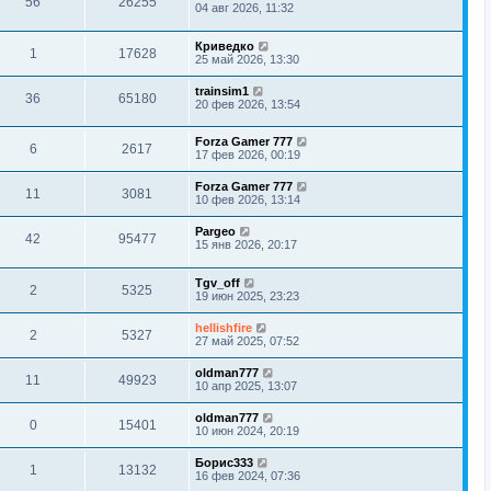
56
26255
04 авг 2026, 11:32
Криведко
1
17628
25 май 2026, 13:30
trainsim1
36
65180
20 фев 2026, 13:54
Forza Gamer 777
6
2617
17 фев 2026, 00:19
Forza Gamer 777
11
3081
10 фев 2026, 13:14
Pargeo
42
95477
15 янв 2026, 20:17
Tgv_off
2
5325
19 июн 2025, 23:23
hellishfire
2
5327
27 май 2025, 07:52
oldman777
11
49923
10 апр 2025, 13:07
oldman777
0
15401
10 июн 2024, 20:19
Борис333
1
13132
16 фев 2024, 07:36