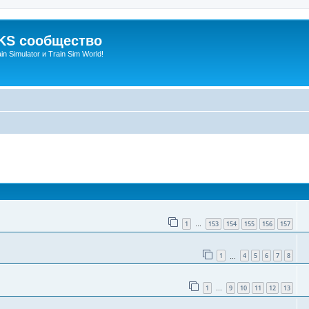
S сообщество
n Simulator и Train Sim World!
оиск
1
153
154
155
156
157
…
1
4
5
6
7
8
…
1
9
10
11
12
13
…