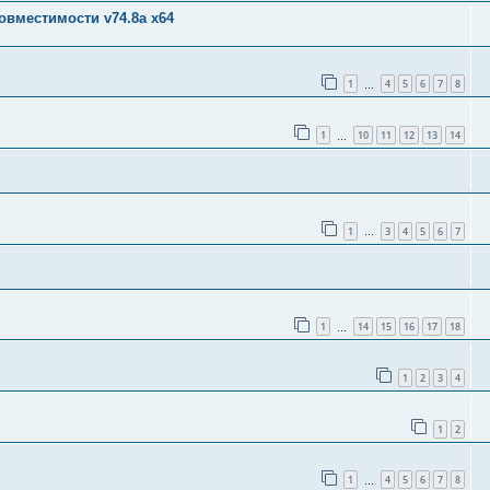
 совместимости v74.8a х64
1
4
5
6
7
8
…
1
10
11
12
13
14
…
1
3
4
5
6
7
…
1
14
15
16
17
18
…
1
2
3
4
1
2
1
4
5
6
7
8
…