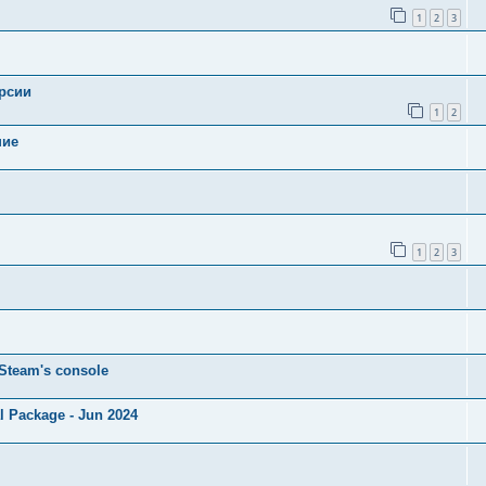
1
2
3
ерсии
1
2
ние
1
2
3
Steam's console
 Package - Jun 2024