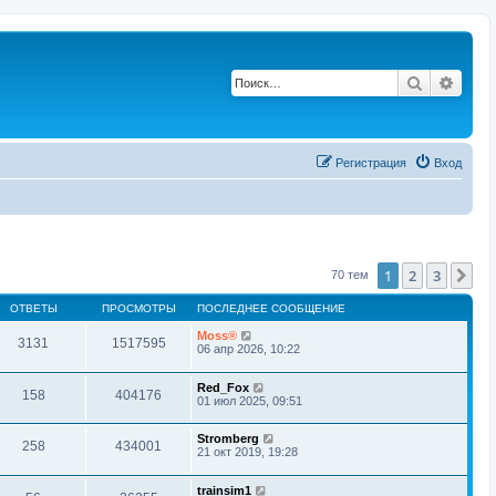
Поиск
Расш
Регистрация
Вход
1
2
3
Сл
70 тем
ОТВЕТЫ
ПРОСМОТРЫ
ПОСЛЕДНЕЕ СООБЩЕНИЕ
Moss®
3131
1517595
06 апр 2026, 10:22
Red_Fox
158
404176
01 июл 2025, 09:51
Stromberg
258
434001
21 окт 2019, 19:28
trainsim1