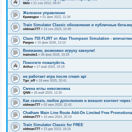
likht
»
21 сен 2012, 09:47
Железное управление
Криведко
»
01 фев 2022, 11:34
Train Simulator Classic обновления и публичные бета-в
oldman777
»
14 сен 2023, 10:49
Class 755 FLIRT от Alan Thompson Simulation - впечатле
Pargeo
»
15 фев 2026, 13:10
Внимание, возможно игруху хакнули!
trainsim1
»
08 фев 2026, 19:25
Помогите пожалуйста.
Arthur
»
17 май 2020, 19:18
не работает игра после cream api
Tgv_off
»
18 июн 2025, 20:41
Смена иглы невозможна
QNN
»
26 май 2025, 12:25
Как скачать любое дополнение и вокшоп контент через 
oldman777
»
02 июн 2020, 22:42
Chatham Main Line Route Add-On Limited Free Promotional
oldman777
»
10 июн 2024, 20:19
Train Simulator Classic for FREE
oldman777
»
23 дек 2023, 18:16