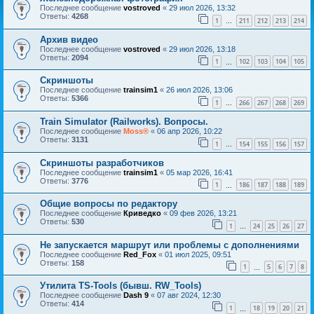
Последнее сообщение
vostroved
«
29 июл 2026, 13:32
Ответы:
4268
1
211
212
213
214
…
Архив видео
Последнее сообщение
vostroved
«
29 июл 2026, 13:18
Ответы:
2094
1
102
103
104
105
…
Скриншоты
Последнее сообщение
trainsim1
«
26 июл 2026, 13:06
Ответы:
5366
1
266
267
268
269
…
Train Simulator (Railworks). Вопросы.
Последнее сообщение
Moss®
«
06 апр 2026, 10:22
Ответы:
3131
1
154
155
156
157
…
Скриншоты разработчиков
Последнее сообщение
trainsim1
«
05 мар 2026, 16:41
Ответы:
3776
1
186
187
188
189
…
Общие вопросы по редактору
Последнее сообщение
Криведко
«
09 фев 2026, 13:21
Ответы:
530
1
24
25
26
27
…
Не запускается маршрут или проблемы с дополнениями
Последнее сообщение
Red_Fox
«
01 июл 2025, 09:51
Ответы:
158
1
5
6
7
8
…
Утилита TS-Tools (бывш. RW_Tools)
Последнее сообщение
Dash 9
«
07 авг 2024, 12:30
Ответы:
414
1
18
19
20
21
…