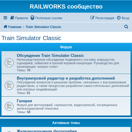
RAILWORKS сообщество
Правила
Полезные ссылки
Регистрация
Вход
П
Главная
Train Simulator Classic
о
Train Simulator Classic
и
Форум
с
к
Обсуждение Train Simulator Classic
Непосредственное обсуждение подвижного состава, маршрутов,
сценариев, геймплея и прочей игровой концепции. Руководство для
начинающих: вопрос-ответ.
Темы:
70
Внутриигровой редактор и разработка дополнений
Обсуждение вопросов и решение проблем, связанных с внутриигровым
редактором, а также процессом разработки самостоятельных дополнений
или игровых модификаций.
Темы:
61
Галерея
Форум для фотографий, скриншотов, видеозаписей, посвященных
железнодорожной тематике.
Темы:
58
Активные темы
Железнодорожная фотография