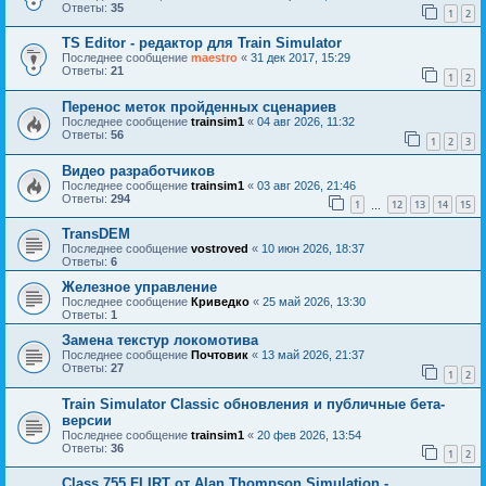
Ответы:
35
1
2
TS Editor - редактор для Train Simulator
Последнее сообщение
maestro
«
31 дек 2017, 15:29
Ответы:
21
1
2
Перенос меток пройденных сценариев
Последнее сообщение
trainsim1
«
04 авг 2026, 11:32
Ответы:
56
1
2
3
Видео разработчиков
Последнее сообщение
trainsim1
«
03 авг 2026, 21:46
Ответы:
294
1
12
13
14
15
…
TransDEM
Последнее сообщение
vostroved
«
10 июн 2026, 18:37
Ответы:
6
Железное управление
Последнее сообщение
Криведко
«
25 май 2026, 13:30
Ответы:
1
Замена текстур локомотива
Последнее сообщение
Почтовик
«
13 май 2026, 21:37
Ответы:
27
1
2
Train Simulator Classic обновления и публичные бета-
версии
Последнее сообщение
trainsim1
«
20 фев 2026, 13:54
Ответы:
36
1
2
Class 755 FLIRT от Alan Thompson Simulation -