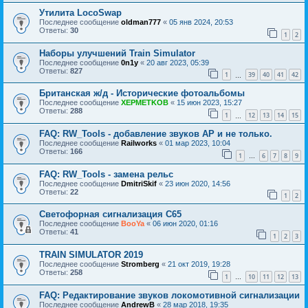
Утилита LocoSwap
Последнее сообщение
oldman777
«
05 янв 2024, 20:53
Ответы:
30
1
2
Наборы улучшений Train Simulator
Последнее сообщение
0n1y
«
20 авг 2023, 05:39
Ответы:
827
1
39
40
41
42
…
Британская ж/д - Исторические фотоальбомы
Последнее сообщение
XEPMETKOB
«
15 июн 2023, 15:27
Ответы:
288
1
12
13
14
15
…
FAQ: RW_Tools - добавление звуков AP и не только.
Последнее сообщение
Railworks
«
01 мар 2023, 10:04
Ответы:
166
1
6
7
8
9
…
FAQ: RW_Tools - замена рельс
Последнее сообщение
DmitriSkif
«
23 июн 2020, 14:56
Ответы:
22
1
2
Светофорная сигнализация С65
Последнее сообщение
BooYa
«
06 июн 2020, 01:16
Ответы:
41
1
2
3
TRAIN SIMULATOR 2019
Последнее сообщение
Stromberg
«
21 окт 2019, 19:28
Ответы:
258
1
10
11
12
13
…
FAQ: Редактирование звуков локомотивной сигнализации
Последнее сообщение
AndrewB
«
28 мар 2018, 19:35