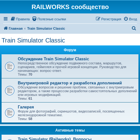
RAILWORKS сообщество
Правила
Полезные ссылки
Регистрация
Вход
П
Главная
Train Simulator Classic
о
Train Simulator Classic
и
Форум
с
к
Обсуждение Train Simulator Classic
Непосредственное обсуждение подвижного состава, маршрутов,
сценариев, геймплея и прочей игровой концепции. Руководство для
начинающих: вопрос-ответ.
Темы:
70
Внутриигровой редактор и разработка дополнений
Обсуждение вопросов и решение проблем, связанных с внутриигровым
редактором, а также процессом разработки самостоятельных дополнений
или игровых модификаций.
Темы:
61
Галерея
Форум для фотографий, скриншотов, видеозаписей, посвященных
железнодорожной тематике.
Темы:
58
Активные темы
Train Simulator (Railworks). Вопросы.