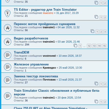
Ответы:
35
1
2
TS Editor - редактор для Train Simulator
Последнее сообщение
maestro
«
31 дек 2017, 15:29
Ответы:
21
1
2
Перенос меток пройденных сценариев
Последнее сообщение
trainsim1
«
04 авг 2026, 11:32
Ответы:
56
1
2
3
Видео разработчиков
Последнее сообщение
trainsim1
«
03 авг 2026, 21:46
Ответы:
294
1
12
13
14
15
…
TransDEM
Последнее сообщение
vostroved
«
10 июн 2026, 18:37
Ответы:
6
Железное управление
Последнее сообщение
Криведко
«
25 май 2026, 13:30
Ответы:
1
Замена текстур локомотива
Последнее сообщение
Почтовик
«
13 май 2026, 21:37
Ответы:
27
1
2
Train Simulator Classic обновления и публичные бета-
версии
Последнее сообщение
trainsim1
«
20 фев 2026, 13:54
Ответы:
36
1
2
Class 755 FLIRT от Alan Thompson Simulation -