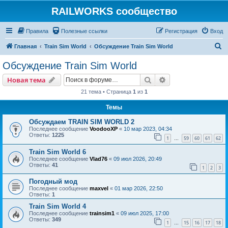
RAILWORKS сообщество
Правила
Полезные ссылки
Регистрация
Вход
П
Главная
Train Sim World
Обсуждение Train Sim World
о
Обсуждение Train Sim World
и
Поиск
Расширенный пои
Новая тема
с
21 тема • Страница
1
из
1
к
Темы
Обсуждаем TRAIN SIM WORLD 2
Последнее сообщение
VoodooXP
«
10 мар 2023, 04:34
Ответы:
1225
1
59
60
61
62
…
Train Sim World 6
Последнее сообщение
Vlad76
«
09 июл 2026, 20:49
Ответы:
41
1
2
3
Погодный мод
Последнее сообщение
maxvel
«
01 мар 2026, 22:50
Ответы:
1
Train Sim World 4
Последнее сообщение
trainsim1
«
09 июл 2025, 17:00
Ответы:
349
1
15
16
17
18
…