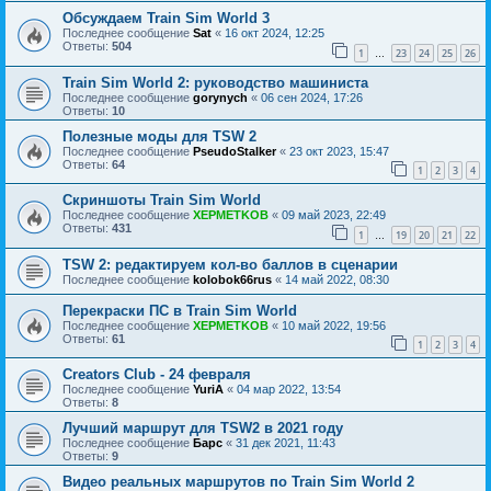
Обсуждаем Train Sim World 3
Последнее сообщение
Sat
«
16 окт 2024, 12:25
Ответы:
504
1
23
24
25
26
…
Train Sim World 2: руководство машиниста
Последнее сообщение
gorynych
«
06 сен 2024, 17:26
Ответы:
10
Полезные моды для TSW 2
Последнее сообщение
PseudoStalker
«
23 окт 2023, 15:47
Ответы:
64
1
2
3
4
Скриншоты Train Sim World
Последнее сообщение
XEPMETKOB
«
09 май 2023, 22:49
Ответы:
431
1
19
20
21
22
…
TSW 2: редактируем кол-во баллов в сценарии
Последнее сообщение
kolobok66rus
«
14 май 2022, 08:30
Перекраски ПС в Train Sim World
Последнее сообщение
XEPMETKOB
«
10 май 2022, 19:56
Ответы:
61
1
2
3
4
Creators Club - 24 февраля
Последнее сообщение
YuriA
«
04 мар 2022, 13:54
Ответы:
8
Лучший маршрут для TSW2 в 2021 году
Последнее сообщение
Барс
«
31 дек 2021, 11:43
Ответы:
9
Видео реальных маршрутов по Train Sim World 2