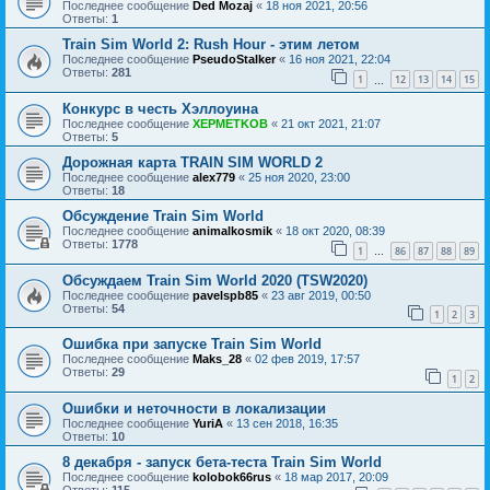
Последнее сообщение
Ded Mozaj
«
18 ноя 2021, 20:56
Ответы:
1
Train Sim World 2: Rush Hour - этим летом
Последнее сообщение
PseudoStalker
«
16 ноя 2021, 22:04
Ответы:
281
1
12
13
14
15
…
Конкурс в честь Хэллоуина
Последнее сообщение
XEPMETKOB
«
21 окт 2021, 21:07
Ответы:
5
Дорожная карта TRAIN SIM WORLD 2
Последнее сообщение
alex779
«
25 ноя 2020, 23:00
Ответы:
18
Обсуждение Train Sim World
Последнее сообщение
animalkosmik
«
18 окт 2020, 08:39
Ответы:
1778
1
86
87
88
89
…
Обсуждаем Train Sim World 2020 (TSW2020)
Последнее сообщение
pavelspb85
«
23 авг 2019, 00:50
Ответы:
54
1
2
3
Ошибка при запуске Train Sim World
Последнее сообщение
Maks_28
«
02 фев 2019, 17:57
Ответы:
29
1
2
Ошибки и неточности в локализации
Последнее сообщение
YuriA
«
13 сен 2018, 16:35
Ответы:
10
8 декабря - запуск бета-теста Train Sim World
Последнее сообщение
kolobok66rus
«
18 мар 2017, 20:09