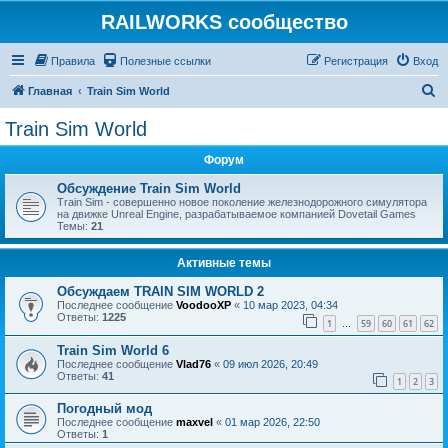
RAILWORKS сообщество
Правила
Полезные ссылки
Регистрация
Вход
П
Главная
Train Sim World
о
Train Sim World
и
Форум
с
к
Обсуждение Train Sim World
Train Sim - совершенно новое поколение железнодорожного симулятора
на движке Unreal Engine, разрабатываемое компанией Dovetail Games
Темы:
21
Активные темы
Обсуждаем TRAIN SIM WORLD 2
Последнее сообщение
VoodooXP
«
10 мар 2023, 04:34
Ответы:
1225
1
59
60
61
62
…
Train Sim World 6
Последнее сообщение
Vlad76
«
09 июл 2026, 20:49
Ответы:
41
1
2
3
Погодный мод
Последнее сообщение
maxvel
«
01 мар 2026, 22:50
Ответы:
1