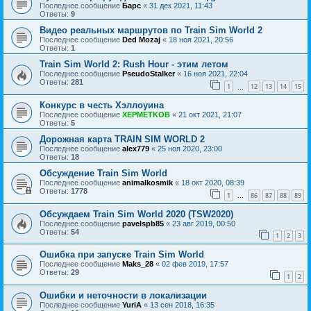
Последнее сообщение
Барс
«
31 дек 2021, 11:43
Ответы:
9
Видео реальных маршрутов по Train Sim World 2
Последнее сообщение
Ded Mozaj
«
18 ноя 2021, 20:56
Ответы:
1
Train Sim World 2: Rush Hour - этим летом
Последнее сообщение
PseudoStalker
«
16 ноя 2021, 22:04
Ответы:
281
1
12
13
14
15
…
Конкурс в честь Хэллоуина
Последнее сообщение
XEPMETKOB
«
21 окт 2021, 21:07
Ответы:
5
Дорожная карта TRAIN SIM WORLD 2
Последнее сообщение
alex779
«
25 ноя 2020, 23:00
Ответы:
18
Обсуждение Train Sim World
Последнее сообщение
animalkosmik
«
18 окт 2020, 08:39
Ответы:
1778
1
86
87
88
89
…
Обсуждаем Train Sim World 2020 (TSW2020)
Последнее сообщение
pavelspb85
«
23 авг 2019, 00:50
Ответы:
54
1
2
3
Ошибка при запуске Train Sim World
Последнее сообщение
Maks_28
«
02 фев 2019, 17:57
Ответы:
29
1
2
Ошибки и неточности в локализации
Последнее сообщение
YuriA
«
13 сен 2018, 16:35