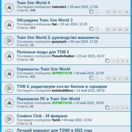
Train Sim World 4
Последнее сообщение
trainsim1
«
09 июл 2025, 17:00
Ответы:
349
1
15
16
17
18
…
Обсуждаем Train Sim World 3
Последнее сообщение
Sat
«
16 окт 2024, 12:25
Ответы:
504
1
23
24
25
26
…
Train Sim World 2: руководство машиниста
Последнее сообщение
gorynych
«
06 сен 2024, 17:26
Ответы:
10
Полезные моды для TSW 2
Последнее сообщение
PseudoStalker
«
23 окт 2023, 15:47
Ответы:
64
1
2
3
4
Скриншоты Train Sim World
Последнее сообщение
XEPMETKOB
«
09 май 2023, 22:49
Ответы:
431
1
19
20
21
22
…
TSW 2: редактируем кол-во баллов в сценарии
Последнее сообщение
kolobok66rus
«
14 май 2022, 08:30
Перекраски ПС в Train Sim World
Последнее сообщение
XEPMETKOB
«
10 май 2022, 19:56
Ответы:
61
1
2
3
4
Creators Club - 24 февраля
Последнее сообщение
YuriA
«
04 мар 2022, 13:54
Ответы:
8
Лучший маршрут для TSW2 в 2021 году