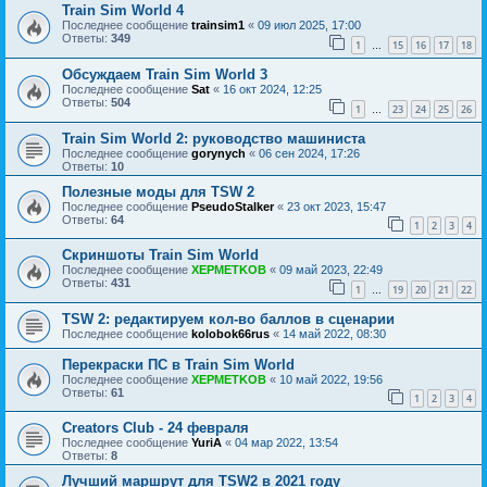
Train Sim World 4
Последнее сообщение
trainsim1
«
09 июл 2025, 17:00
Ответы:
349
1
15
16
17
18
…
Обсуждаем Train Sim World 3
Последнее сообщение
Sat
«
16 окт 2024, 12:25
Ответы:
504
1
23
24
25
26
…
Train Sim World 2: руководство машиниста
Последнее сообщение
gorynych
«
06 сен 2024, 17:26
Ответы:
10
Полезные моды для TSW 2
Последнее сообщение
PseudoStalker
«
23 окт 2023, 15:47
Ответы:
64
1
2
3
4
Скриншоты Train Sim World
Последнее сообщение
XEPMETKOB
«
09 май 2023, 22:49
Ответы:
431
1
19
20
21
22
…
TSW 2: редактируем кол-во баллов в сценарии
Последнее сообщение
kolobok66rus
«
14 май 2022, 08:30
Перекраски ПС в Train Sim World
Последнее сообщение
XEPMETKOB
«
10 май 2022, 19:56
Ответы:
61
1
2
3
4
Creators Club - 24 февраля
Последнее сообщение
YuriA
«
04 мар 2022, 13:54
Ответы:
8
Лучший маршрут для TSW2 в 2021 году