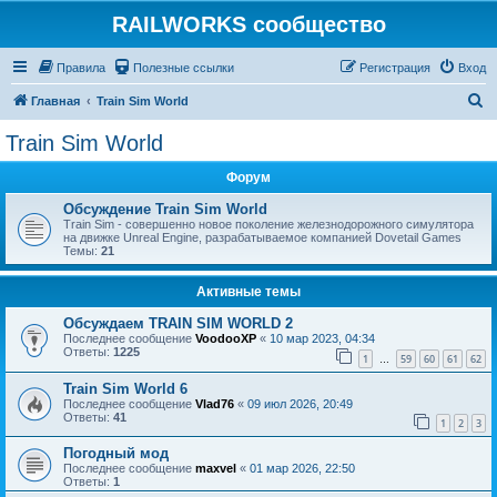
RAILWORKS сообщество
Правила
Полезные ссылки
Регистрация
Вход
П
Главная
Train Sim World
о
Train Sim World
и
Форум
с
к
Обсуждение Train Sim World
Train Sim - совершенно новое поколение железнодорожного симулятора
на движке Unreal Engine, разрабатываемое компанией Dovetail Games
Темы:
21
Активные темы
Обсуждаем TRAIN SIM WORLD 2
Последнее сообщение
VoodooXP
«
10 мар 2023, 04:34
Ответы:
1225
1
59
60
61
62
…
Train Sim World 6
Последнее сообщение
Vlad76
«
09 июл 2026, 20:49
Ответы:
41
1
2
3
Погодный мод
Последнее сообщение
maxvel
«
01 мар 2026, 22:50
Ответы:
1