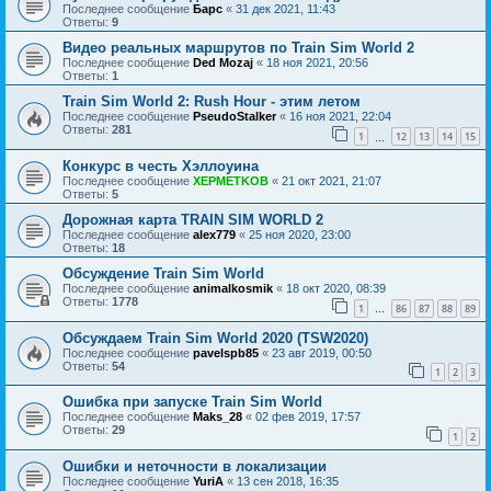
Последнее сообщение
Барс
«
31 дек 2021, 11:43
Ответы:
9
Видео реальных маршрутов по Train Sim World 2
Последнее сообщение
Ded Mozaj
«
18 ноя 2021, 20:56
Ответы:
1
Train Sim World 2: Rush Hour - этим летом
Последнее сообщение
PseudoStalker
«
16 ноя 2021, 22:04
Ответы:
281
1
12
13
14
15
…
Конкурс в честь Хэллоуина
Последнее сообщение
XEPMETKOB
«
21 окт 2021, 21:07
Ответы:
5
Дорожная карта TRAIN SIM WORLD 2
Последнее сообщение
alex779
«
25 ноя 2020, 23:00
Ответы:
18
Обсуждение Train Sim World
Последнее сообщение
animalkosmik
«
18 окт 2020, 08:39
Ответы:
1778
1
86
87
88
89
…
Обсуждаем Train Sim World 2020 (TSW2020)
Последнее сообщение
pavelspb85
«
23 авг 2019, 00:50
Ответы:
54
1
2
3
Ошибка при запуске Train Sim World
Последнее сообщение
Maks_28
«
02 фев 2019, 17:57
Ответы:
29
1
2
Ошибки и неточности в локализации
Последнее сообщение
YuriA
«
13 сен 2018, 16:35