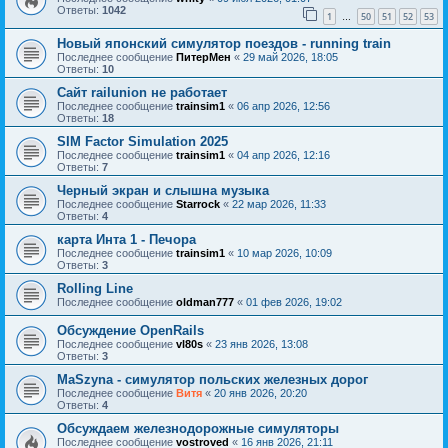
Ответы:
1042
1
50
51
52
53
…
Новый японский симулятор поездов - running train
Последнее сообщение
ПитерМен
«
29 май 2026, 18:05
Ответы:
10
Сайт railunion не работает
Последнее сообщение
trainsim1
«
06 апр 2026, 12:56
Ответы:
18
SIM Factor Simulation 2025
Последнее сообщение
trainsim1
«
04 апр 2026, 12:16
Ответы:
7
Черный экран и слышна музыка
Последнее сообщение
Starrock
«
22 мар 2026, 11:33
Ответы:
4
карта Инта 1 - Печора
Последнее сообщение
trainsim1
«
10 мар 2026, 10:09
Ответы:
3
Rolling Line
Последнее сообщение
oldman777
«
01 фев 2026, 19:02
Обсуждение OpenRails
Последнее сообщение
vl80s
«
23 янв 2026, 13:08
Ответы:
3
MaSzyna - симулятор польских железных дорог
Последнее сообщение
Витя
«
20 янв 2026, 20:20
Ответы:
4
Обсуждаем железнодорожные симуляторы
Последнее сообщение
vostroved
«
16 янв 2026, 21:11