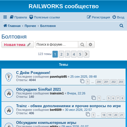
RAILWORKS сообщество
Правила
Полезные ссылки
Регистрация
Вход
П
Главная
Прочее
Болтовня
о
Болтовня
и
Поиск
Расширенный пои
Новая тема
с
к
1
2
3
4
5
След.
123 темы
Темы
C Днём Рождения!
Последнее сообщение
pavelspb85
«
25 сен 2025, 09:48
Ответы:
4044
1
200
201
202
203
…
Обсуждаем SimRail 2021
Последнее сообщение
trainsim1
«
Вчера, 22:26
Ответы:
140
1
5
6
7
8
…
Trainz - обмен дополнениями и прочие вопросы по игре
Последнее сообщение
ber6509
«
30 июл 2026, 22:57
Ответы:
406
1
18
19
20
21
…
Обсуждаем компьютерные игры
Последнее сообщение
whity
«
09 июл 2026, 01:07