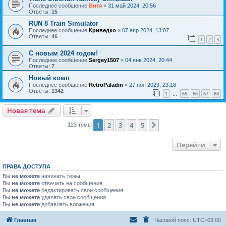
Последнее сообщение
Витя
«
31 май 2024, 20:56
Ответы:
15
RUN 8 Train Simulator
Последнее сообщение
Криведко
«
07 апр 2024, 13:07
Ответы:
46
1
2
3
С новым 2024 годом!
Последнее сообщение
Sergey1507
«
04 янв 2024, 20:44
Ответы:
7
Новый комп
Последнее сообщение
RetroPaladin
«
27 ноя 2023, 23:18
Ответы:
1342
1
65
66
67
68
…
Новая тема
1
2
3
4
5
След.
123 темы
Перейти
ПРАВА ДОСТУПА
Вы
не можете
начинать темы
Вы
не можете
отвечать на сообщения
Вы
не можете
редактировать свои сообщения
Вы
не можете
удалять свои сообщения
Вы
не можете
добавлять вложения
Главная
Часовой пояс:
UTC+03:00