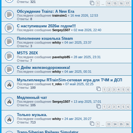
Ответы:
321
1
14
15
16
17
…
Обсуждение Trainz: A New Era
Последнее сообщение
trainsim1
«
16 янв 2026, 12:53
Ответы:
8
С наступившим 2026м годом!!!
Последнее сообщение
Sergey1507
«
02 янв 2026, 22:40
Пополнение кошелька Steam
Последнее сообщение
whity
«
04 окт 2025, 23:37
Ответы:
3
MSTS 202X
Последнее сообщение
pavelspb85
«
28 авг 2025, 23:31
Ответы:
7
С Днём железнодорожника!
Последнее сообщение
whity
«
04 авг 2025, 00:31
Мультиплееры RTrainSim-сетевая игра для ТЧМ и ДСП
Последнее сообщение
t_reks
«
07 май 2025, 02:25
Ответы:
100
1
2
3
4
5
6
Медленный чат
Последнее сообщение
Sergey1507
«
13 апр 2025, 17:01
Ответы:
105
1
2
3
4
5
6
Только музыка.
Последнее сообщение
whity
«
24 авг 2024, 20:27
Ответы:
713
1
33
34
35
36
…
Trans-Siberian Railway Simulator