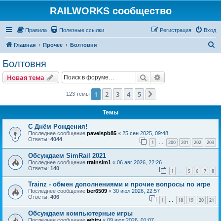
RAILWORKS сообщество
Правила
Полезные ссылки
Регистрация
Вход
П
Главная
Прочее
Болтовня
о
Болтовня
и
Поиск
Расширенный пои
Новая тема
с
к
1
2
3
4
5
След.
123 темы
Темы
C Днём Рождения!
Последнее сообщение
pavelspb85
«
25 сен 2025, 09:48
Ответы:
4044
1
200
201
202
203
…
Обсуждаем SimRail 2021
Последнее сообщение
trainsim1
«
06 авг 2026, 22:26
Ответы:
140
1
5
6
7
8
…
Trainz - обмен дополнениями и прочие вопросы по игре
Последнее сообщение
ber6509
«
30 июл 2026, 22:57
Ответы:
406
1
18
19
20
21
…
Обсуждаем компьютерные игры
Последнее сообщение
whity
«
09 июл 2026, 01:07