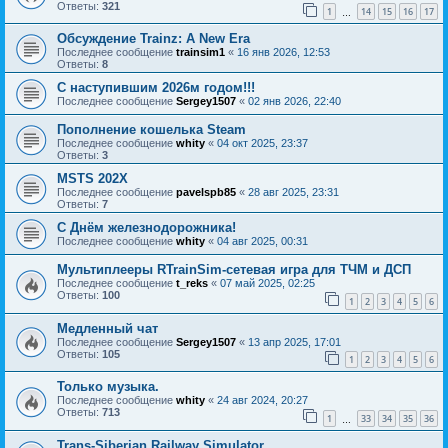
Ответы:
321
1
14
15
16
17
…
Обсуждение Trainz: A New Era
Последнее сообщение
trainsim1
«
16 янв 2026, 12:53
Ответы:
8
С наступившим 2026м годом!!!
Последнее сообщение
Sergey1507
«
02 янв 2026, 22:40
Пополнение кошелька Steam
Последнее сообщение
whity
«
04 окт 2025, 23:37
Ответы:
3
MSTS 202X
Последнее сообщение
pavelspb85
«
28 авг 2025, 23:31
Ответы:
7
С Днём железнодорожника!
Последнее сообщение
whity
«
04 авг 2025, 00:31
Мультиплееры RTrainSim-сетевая игра для ТЧМ и ДСП
Последнее сообщение
t_reks
«
07 май 2025, 02:25
Ответы:
100
1
2
3
4
5
6
Медленный чат
Последнее сообщение
Sergey1507
«
13 апр 2025, 17:01
Ответы:
105
1
2
3
4
5
6
Только музыка.
Последнее сообщение
whity
«
24 авг 2024, 20:27
Ответы:
713
1
33
34
35
36
…
Trans-Siberian Railway Simulator