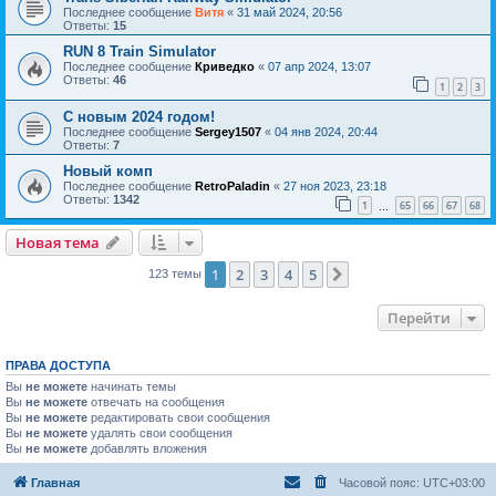
Последнее сообщение
Витя
«
31 май 2024, 20:56
Ответы:
15
RUN 8 Train Simulator
Последнее сообщение
Криведко
«
07 апр 2024, 13:07
Ответы:
46
1
2
3
С новым 2024 годом!
Последнее сообщение
Sergey1507
«
04 янв 2024, 20:44
Ответы:
7
Новый комп
Последнее сообщение
RetroPaladin
«
27 ноя 2023, 23:18
Ответы:
1342
1
65
66
67
68
…
Новая тема
1
2
3
4
5
След.
123 темы
Перейти
ПРАВА ДОСТУПА
Вы
не можете
начинать темы
Вы
не можете
отвечать на сообщения
Вы
не можете
редактировать свои сообщения
Вы
не можете
удалять свои сообщения
Вы
не можете
добавлять вложения
Главная
Часовой пояс:
UTC+03:00