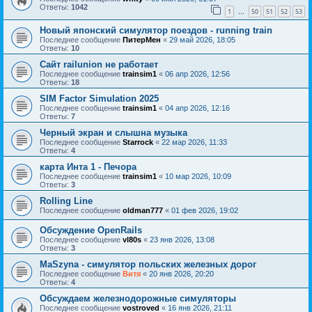
Ответы:
1042
1
50
51
52
53
…
Новый японский симулятор поездов - running train
Последнее сообщение
ПитерМен
«
29 май 2026, 18:05
Ответы:
10
Сайт railunion не работает
Последнее сообщение
trainsim1
«
06 апр 2026, 12:56
Ответы:
18
SIM Factor Simulation 2025
Последнее сообщение
trainsim1
«
04 апр 2026, 12:16
Ответы:
7
Черный экран и слышна музыка
Последнее сообщение
Starrock
«
22 мар 2026, 11:33
Ответы:
4
карта Инта 1 - Печора
Последнее сообщение
trainsim1
«
10 мар 2026, 10:09
Ответы:
3
Rolling Line
Последнее сообщение
oldman777
«
01 фев 2026, 19:02
Обсуждение OpenRails
Последнее сообщение
vl80s
«
23 янв 2026, 13:08
Ответы:
3
MaSzyna - симулятор польских железных дорог
Последнее сообщение
Витя
«
20 янв 2026, 20:20
Ответы:
4
Обсуждаем железнодорожные симуляторы
Последнее сообщение
vostroved
«
16 янв 2026, 21:11