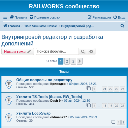
RAILWORKS сообщество
Правила
Полезные ссылки
Регистрация
Вход
П
Главная
Train Simulator Classic
Внутриигровой редактор и разработка дополнений
о
Внутриигровой редактор и разработка
и
дополнений
с
Поиск
Расширенный пои
Новая тема
к
1
2
3
След.
61 тема
Темы
Общие вопросы по редактору
Последнее сообщение
Криведко
«
09 фев 2026, 13:21
Ответы:
530
1
24
25
26
27
…
Утилита TS-Tools (бывш. RW_Tools)
Последнее сообщение
Dash 9
«
07 авг 2024, 12:30
Ответы:
414
1
18
19
20
21
…
Утилита LocoSwap
Последнее сообщение
oldman777
«
05 янв 2024, 20:53
Ответы:
30
1
2