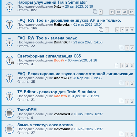
Наборы улучшений Train Simulator
Последнее сообщение
0n1y
«
20 авг 2023, 05:39
Ответы:
827
1
39
40
41
42
…
FAQ: RW_Tools - добавление звуков AP и не только.
Последнее сообщение
Railworks
«
01 мар 2023, 10:04
Ответы:
166
1
6
7
8
9
…
FAQ: RW_Tools - замена рельс
Последнее сообщение
DmitriSkif
«
23 июн 2020, 14:56
Ответы:
22
1
2
Светофорная сигнализация С65
Последнее сообщение
BooYa
«
06 июн 2020, 01:16
Ответы:
41
1
2
3
FAQ: Редактирование звуков локомотивной сигнализации
Последнее сообщение
AndrewB
«
28 мар 2018, 19:35
Ответы:
35
1
2
TS Editor - редактор для Train Simulator
Последнее сообщение
maestro
«
31 дек 2017, 15:29
Ответы:
21
1
2
TransDEM
Последнее сообщение
vostroved
«
10 июн 2026, 18:37
Ответы:
6
Замена текстур локомотива
Последнее сообщение
Почтовик
«
13 май 2026, 21:37
Ответы:
27
1
2