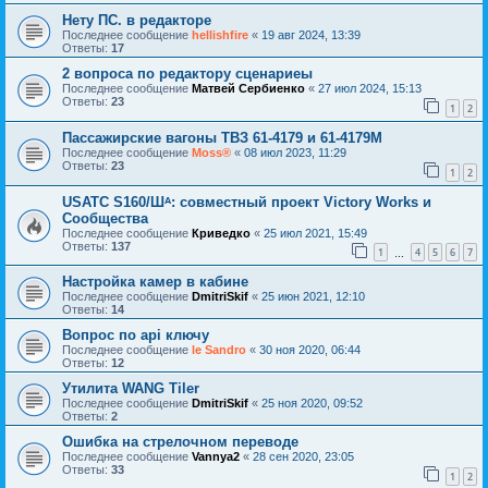
Нету ПС. в редакторе
Последнее сообщение
hellishfire
«
19 авг 2024, 13:39
Ответы:
17
2 вопроса по редактору сценариеы
Последнее сообщение
Матвей Сербиенко
«
27 июл 2024, 15:13
Ответы:
23
1
2
Пассажирские вагоны ТВЗ 61-4179 и 61-4179М
Последнее сообщение
Moss®
«
08 июл 2023, 11:29
Ответы:
23
1
2
USATC S160/Шᴬ: совместный проект Victory Works и
Сообщества
Последнее сообщение
Криведко
«
25 июл 2021, 15:49
Ответы:
137
1
4
5
6
7
…
Настройка камер в кабине
Последнее сообщение
DmitriSkif
«
25 июн 2021, 12:10
Ответы:
14
Вопрос по api ключу
Последнее сообщение
le Sandro
«
30 ноя 2020, 06:44
Ответы:
12
Утилита WANG Tiler
Последнее сообщение
DmitriSkif
«
25 ноя 2020, 09:52
Ответы:
2
Ошибка на стрелочном переводе
Последнее сообщение
Vannya2
«
28 сен 2020, 23:05
Ответы:
33
1
2