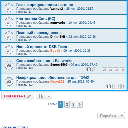
Глюк с прицеплянием вагонов
Последнее сообщение
Vannya2
«
28 июл 2020, 23:52
Ответы:
6
Контактная Сеть (КС)
Последнее сообщение
mmtyurin
«
10 июл 2020, 09:48
Ответы:
6
Плавный переход рельс
Последнее сообщение
DmitriSkif
«
22 июн 2020, 22:36
Ответы:
2
Новый проект от DSB Team
Последнее сообщение
BooYa
«
09 июн 2020, 12:38
Ответы:
7
Свои изобретения в Railworks
Последнее сообщение
Sergey1507
«
02 янв 2020, 17:49
Ответы:
600
1
28
29
30
31
…
Неофициальное обновление для ТЭМ2
Последнее сообщение
dison202
«
25 дек 2019, 03:40
Ответы:
52
1
2
3
Новая тема
1
2
3
След.
61 тема
Перейти
ПРАВА ДОСТУПА