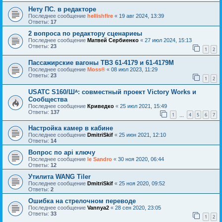
Нету ПС. в редакторе
Последнее сообщение
hellishfire
«
19 авг 2024, 13:39
Ответы:
17
2 вопроса по редактору сценариеы
Последнее сообщение
Матвей Сербиенко
«
27 июл 2024, 15:13
Ответы:
23
1
2
Пассажирские вагоны ТВЗ 61-4179 и 61-4179М
Последнее сообщение
Moss®
«
08 июл 2023, 11:29
Ответы:
23
1
2
USATC S160/Шᴬ: совместный проект Victory Works и
Сообщества
Последнее сообщение
Криведко
«
25 июл 2021, 15:49
Ответы:
137
1
4
5
6
7
…
Настройка камер в кабине
Последнее сообщение
DmitriSkif
«
25 июн 2021, 12:10
Ответы:
14
Вопрос по api ключу
Последнее сообщение
le Sandro
«
30 ноя 2020, 06:44
Ответы:
12
Утилита WANG Tiler
Последнее сообщение
DmitriSkif
«
25 ноя 2020, 09:52
Ответы:
2
Ошибка на стрелочном переводе
Последнее сообщение
Vannya2
«
28 сен 2020, 23:05
Ответы:
33
1
2