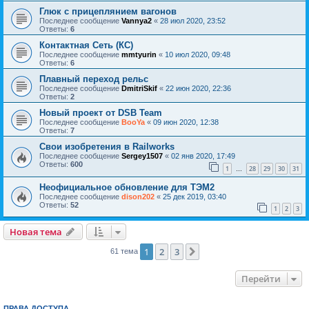
Глюк с прицеплянием вагонов
Последнее сообщение
Vannya2
«
28 июл 2020, 23:52
Ответы:
6
Контактная Сеть (КС)
Последнее сообщение
mmtyurin
«
10 июл 2020, 09:48
Ответы:
6
Плавный переход рельс
Последнее сообщение
DmitriSkif
«
22 июн 2020, 22:36
Ответы:
2
Новый проект от DSB Team
Последнее сообщение
BooYa
«
09 июн 2020, 12:38
Ответы:
7
Свои изобретения в Railworks
Последнее сообщение
Sergey1507
«
02 янв 2020, 17:49
Ответы:
600
1
28
29
30
31
…
Неофициальное обновление для ТЭМ2
Последнее сообщение
dison202
«
25 дек 2019, 03:40
Ответы:
52
1
2
3
Новая тема
1
2
3
След.
61 тема
Перейти
ПРАВА ДОСТУПА