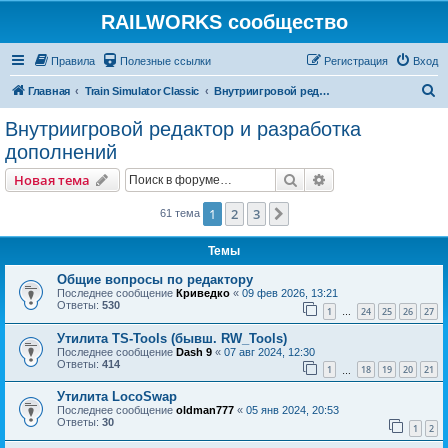
RAILWORKS сообщество
Правила
Полезные ссылки
Регистрация
Вход
П
Главная
Train Simulator Classic
Внутриигровой редактор и разработка дополнений
о
Внутриигровой редактор и разработка
и
дополнений
с
Поиск
Расширенный пои
Новая тема
к
1
2
3
След.
61 тема
Темы
Общие вопросы по редактору
Последнее сообщение
Криведко
«
09 фев 2026, 13:21
Ответы:
530
1
24
25
26
27
…
Утилита TS-Tools (бывш. RW_Tools)
Последнее сообщение
Dash 9
«
07 авг 2024, 12:30
Ответы:
414
1
18
19
20
21
…
Утилита LocoSwap
Последнее сообщение
oldman777
«
05 янв 2024, 20:53
Ответы:
30
1
2