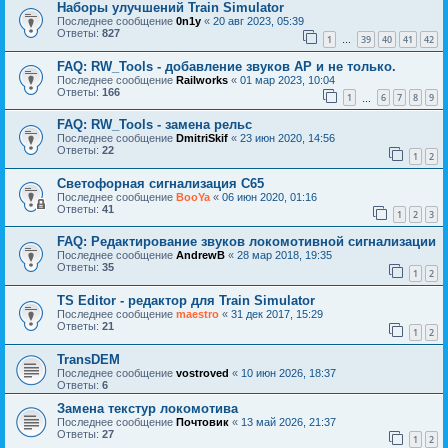
Наборы улучшений Train Simulator
Последнее сообщение
0n1y
«
20 авг 2023, 05:39
Ответы:
827
1
39
40
41
42
…
FAQ: RW_Tools - добавление звуков AP и не только.
Последнее сообщение
Railworks
«
01 мар 2023, 10:04
Ответы:
166
1
6
7
8
9
…
FAQ: RW_Tools - замена рельс
Последнее сообщение
DmitriSkif
«
23 июн 2020, 14:56
Ответы:
22
1
2
Светофорная сигнализация С65
Последнее сообщение
BooYa
«
06 июн 2020, 01:16
Ответы:
41
1
2
3
FAQ: Редактирование звуков локомотивной сигнализации
Последнее сообщение
AndrewB
«
28 мар 2018, 19:35
Ответы:
35
1
2
TS Editor - редактор для Train Simulator
Последнее сообщение
maestro
«
31 дек 2017, 15:29
Ответы:
21
1
2
TransDEM
Последнее сообщение
vostroved
«
10 июн 2026, 18:37
Ответы:
6
Замена текстур локомотива
Последнее сообщение
Почтовик
«
13 май 2026, 21:37
Ответы:
27
1
2