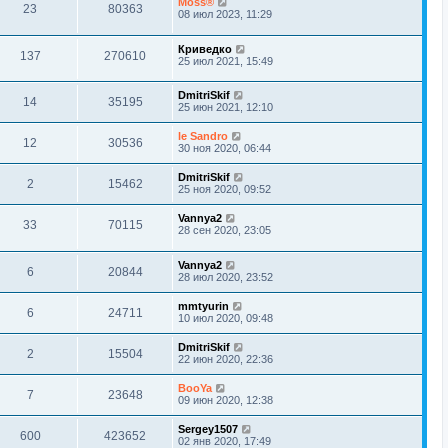
Moss®
23
80363
08 июл 2023, 11:29
Криведко
137
270610
25 июл 2021, 15:49
DmitriSkif
14
35195
25 июн 2021, 12:10
le Sandro
12
30536
30 ноя 2020, 06:44
DmitriSkif
2
15462
25 ноя 2020, 09:52
Vannya2
33
70115
28 сен 2020, 23:05
Vannya2
6
20844
28 июл 2020, 23:52
mmtyurin
6
24711
10 июл 2020, 09:48
DmitriSkif
2
15504
22 июн 2020, 22:36
BooYa
7
23648
09 июн 2020, 12:38
Sergey1507
600
423652
02 янв 2020, 17:49