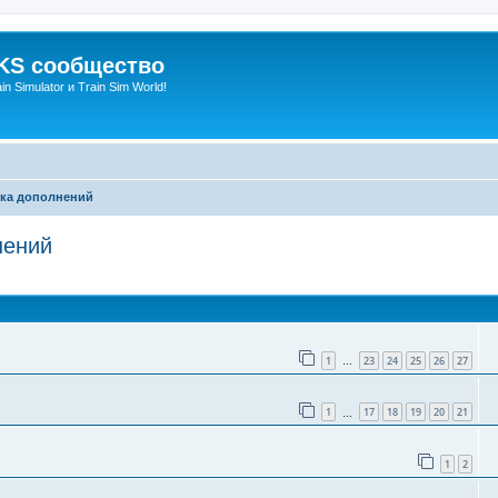
S сообщество
n Simulator и Train Sim World!
тка дополнений
нений
оиск
1
23
24
25
26
27
…
1
17
18
19
20
21
…
1
2