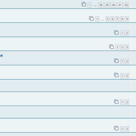
1
38
39
40
41
42
…
1
5
6
7
8
9
…
1
2
1
2
3
ии
1
2
1
2
1
2
1
2