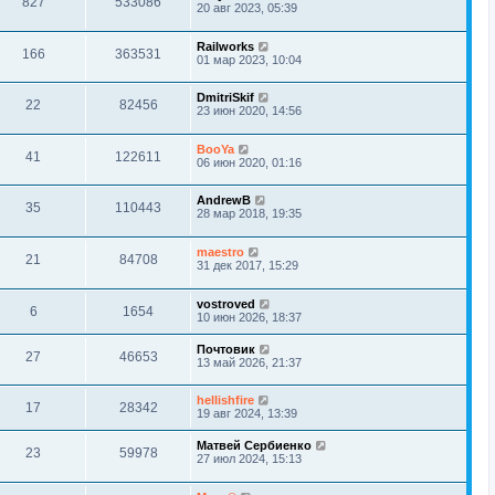
827
533086
20 авг 2023, 05:39
Railworks
166
363531
01 мар 2023, 10:04
DmitriSkif
22
82456
23 июн 2020, 14:56
BooYa
41
122611
06 июн 2020, 01:16
AndrewB
35
110443
28 мар 2018, 19:35
maestro
21
84708
31 дек 2017, 15:29
vostroved
6
1654
10 июн 2026, 18:37
Почтовик
27
46653
13 май 2026, 21:37
hellishfire
17
28342
19 авг 2024, 13:39
Матвей Сербиенко
23
59978
27 июл 2024, 15:13