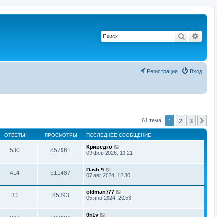
Поиск
Расш
Регистрация
Вход
1
2
3
Сл
61 тема
ОТВЕТЫ
ПРОСМОТРЫ
ПОСЛЕДНЕЕ СООБЩЕНИЕ
Криведко
530
857961
09 фев 2026, 13:21
Dash 9
414
511487
07 авг 2024, 12:30
oldman777
30
85393
05 янв 2024, 20:53
0n1y