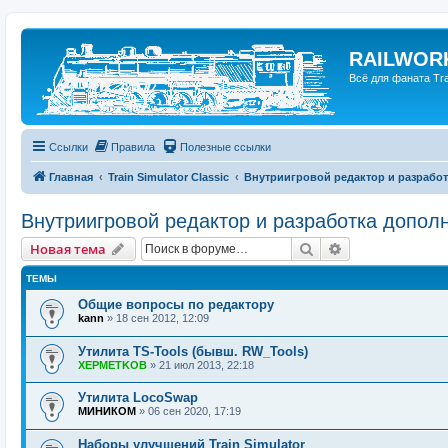
RAILWORK
Всё для фаната Trai
Ссылки
Правила
Полезные ссылки
Главная
Train Simulator Classic
Внутриигровой редактор и разрабо
Внутриигровой редактор и разработка допол
Поиск
Расширенный п
Новая тема
ТЕМЫ
Общие вопросы по редактору
kann
»
18 сен 2012, 12:09
Утилита TS-Tools (бывш. RW_Tools)
XEPMETKOB
»
21 июл 2013, 22:18
Утилита LocoSwap
МИНИКОМ
»
06 сен 2020, 17:19
Наборы улучшений Train Simulator