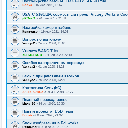
Пассажирские вагоны ТВЗ 61-4179 и 61-4179М
BooYa
»
15 июл 2016, 18:57
USATC S160/Шᴬ: совместный проект Victory Works и Со
pROssO
»
20 фев 2015, 21:08
Настройка камер в кабине
Криведко
»
19 июн 2021, 16:32
Вопрос по api ключу
Vannya2
»
24 июл 2020, 15:06
Утилита WANG Tiler
XEPMETKOB
»
24 ноя 2020, 22:18
Ошибка на стрелочном переводе
Vannya2
»
01 авг 2020, 14:25
Глюк с прицеплянием вагонов
Vannya2
»
28 июл 2020, 14:21
Контактная Сеть (КС)
Anton_07RUS
»
01 апр 2019, 22:27
Плавный переход рельс
Maks_28
»
24 окт 2018, 15:36
Новый проект от DSB Team
BooYa
»
08 июн 2020, 21:32
Свои изобретения в Railworks
Railgamer
»
02 июл 2012, 14:02