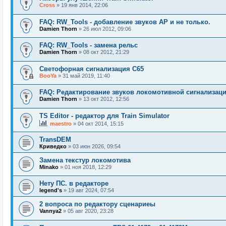
Cross
»
19 янв 2014, 22:06
FAQ: RW_Tools - добавление звуков AP и не только.
Damien Thorn
»
26 июл 2012, 09:06
FAQ: RW_Tools - замена рельс
Damien Thorn
»
08 окт 2012, 21:29
Светофорная сигнализация С65
BooYa
»
31 май 2019, 11:40
FAQ: Редактирование звуков локомотивной сигнализац
Damien Thorn
»
13 окт 2012, 12:56
TS Editor - редактор для Train Simulator
maestro
»
04 окт 2014, 15:15
TransDEM
Криведко
»
03 июн 2026, 09:54
Замена текстур локомотива
Minako
»
01 ноя 2018, 12:29
Нету ПС. в редакторе
legend's
»
19 авг 2024, 07:54
2 вопроса по редактору сценариеы
Vannya2
»
05 авг 2020, 23:28