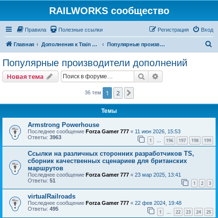
RAILWORKS сообщество
Правила
Полезные ссылки
Регистрация
Вход
П
Главная
Дополнения к Train Simulator Classic
Популярные производители дополнений
о
Популярные производители дополнений
и
Поиск
Расширенный пои
Новая тема
с
к
1
2
След.
36 тем
Темы
Armstrong Powerhouse
Последнее сообщение
Forza Gamer 777
«
11 июн 2026, 15:53
Ответы:
3963
1
196
197
198
199
…
Ссылки на различных сторонних разработчиков TS,
сборник качественных сценариев для британских
маршрутов
Последнее сообщение
Forza Gamer 777
«
23 мар 2025, 13:41
Ответы:
51
1
2
3
virtualRailroads
Последнее сообщение
Forza Gamer 777
«
22 фев 2024, 19:48
Ответы:
495
1
22
23
24
25
…