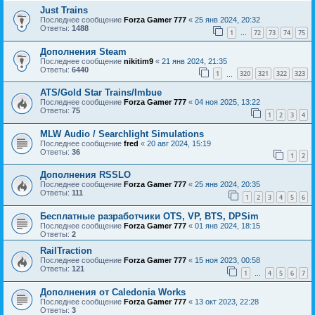
Just Trains
Последнее сообщение
Forza Gamer 777
«
25 янв 2024, 20:32
Ответы:
1488
1
72
73
74
75
…
Дополнения Steam
Последнее сообщение
nikitim9
«
21 янв 2024, 21:35
Ответы:
6440
1
320
321
322
323
…
ATS/Gold Star Trains/Imbue
Последнее сообщение
Forza Gamer 777
«
04 ноя 2025, 13:22
Ответы:
75
1
2
3
4
MLW Audio / Searchlight Simulations
Последнее сообщение
fred
«
20 авг 2024, 15:19
Ответы:
36
1
2
Дополнения RSSLO
Последнее сообщение
Forza Gamer 777
«
25 янв 2024, 20:35
Ответы:
111
1
2
3
4
5
6
Бесплатные разработчики OTS, VP, BTS, DPSim
Последнее сообщение
Forza Gamer 777
«
01 янв 2024, 18:15
Ответы:
2
RailTraction
Последнее сообщение
Forza Gamer 777
«
15 ноя 2023, 00:58
Ответы:
121
1
4
5
6
7
…
Дополнения от Caledonia Works
Последнее сообщение
Forza Gamer 777
«
13 окт 2023, 22:28
Ответы:
3