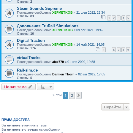
Ответы:
2
Steam Sounds Supreme
Последнее сообщение
XEPMETKOB
«
21 фев 2022, 23:34
Ответы:
83
1
2
3
4
5
Дополнения TruRail Simulations
Последнее сообщение
XEPMETKOB
«
09 авг 2021, 19:42
Ответы:
16
Digital Traction
Последнее сообщение
XEPMETKOB
«
14 май 2021, 14:05
Ответы:
174
1
6
7
8
9
…
virtualTracks
Последнее сообщение
alex779
«
01 ноя 2020, 19:58
Rail-sim.de
Последнее сообщение
Damien Thorn
«
02 авг 2019, 17:05
Ответы:
5
Новая тема
1
2
След.
36 тем
Перейти
ПРАВА ДОСТУПА
Вы
не можете
начинать темы
Вы
не можете
отвечать на сообщения