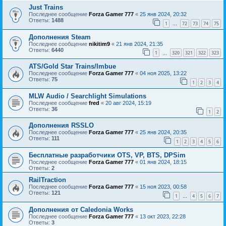
Just Trains
Последнее сообщение
Forza Gamer 777
«
25 янв 2024, 20:32
Ответы:
1488
1
72
73
74
75
…
Дополнения Steam
Последнее сообщение
nikitim9
«
21 янв 2024, 21:35
Ответы:
6440
1
320
321
322
323
…
ATS/Gold Star Trains/Imbue
Последнее сообщение
Forza Gamer 777
«
04 ноя 2025, 13:22
Ответы:
75
1
2
3
4
MLW Audio / Searchlight Simulations
Последнее сообщение
fred
«
20 авг 2024, 15:19
Ответы:
36
1
2
Дополнения RSSLO
Последнее сообщение
Forza Gamer 777
«
25 янв 2024, 20:35
Ответы:
111
1
2
3
4
5
6
Бесплатные разработчики OTS, VP, BTS, DPSim
Последнее сообщение
Forza Gamer 777
«
01 янв 2024, 18:15
Ответы:
2
RailTraction
Последнее сообщение
Forza Gamer 777
«
15 ноя 2023, 00:58
Ответы:
121
1
4
5
6
7
…
Дополнения от Caledonia Works
Последнее сообщение
Forza Gamer 777
«
13 окт 2023, 22:28
Ответы:
3