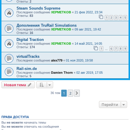
Ответы:
2
Steam Sounds Supreme
Последнее сообщение
XEPMETKOB
«
21 фев 2022, 23:34
Ответы:
83
1
2
3
4
5
Дополнения TruRail Simulations
Последнее сообщение
XEPMETKOB
«
09 авг 2021, 19:42
Ответы:
16
Digital Traction
Последнее сообщение
XEPMETKOB
«
14 май 2021, 14:05
Ответы:
174
1
6
7
8
9
…
virtualTracks
Последнее сообщение
alex779
«
01 ноя 2020, 19:58
Rail-sim.de
Последнее сообщение
Damien Thorn
«
02 авг 2019, 17:05
Ответы:
5
Новая тема
1
2
След.
36 тем
Перейти
ПРАВА ДОСТУПА
Вы
не можете
начинать темы
Вы
не можете
отвечать на сообщения