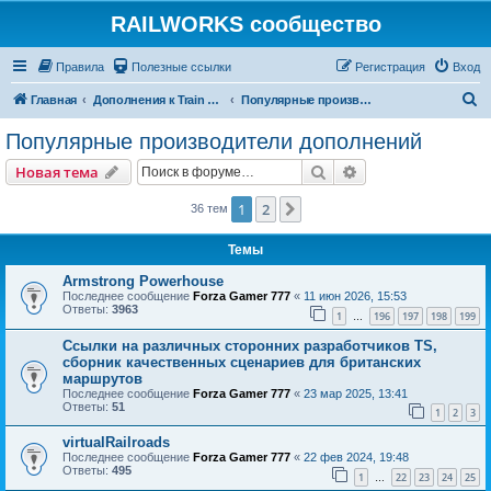
RAILWORKS сообщество
Правила
Полезные ссылки
Регистрация
Вход
П
Главная
Дополнения к Train Simulator Classic
Популярные производители дополнений
о
Популярные производители дополнений
и
Поиск
Расширенный пои
Новая тема
с
к
1
2
След.
36 тем
Темы
Armstrong Powerhouse
Последнее сообщение
Forza Gamer 777
«
11 июн 2026, 15:53
Ответы:
3963
1
196
197
198
199
…
Ссылки на различных сторонних разработчиков TS,
сборник качественных сценариев для британских
маршрутов
Последнее сообщение
Forza Gamer 777
«
23 мар 2025, 13:41
Ответы:
51
1
2
3
virtualRailroads
Последнее сообщение
Forza Gamer 777
«
22 фев 2024, 19:48
Ответы:
495
1
22
23
24
25
…