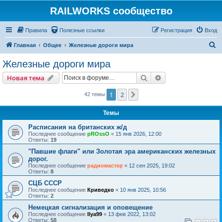
RAILWORKS сообщество
Правила
Полезные ссылки
Регистрация
Вход
П
Главная
Общее
Железные дороги мира
о
Железные дороги мира
и
Поиск
Расширенный пои
Новая тема
с
к
1
2
След.
42 темы
Темы
Расписания на британских ж/д
Последнее сообщение
pROssO
«
15 янв 2026, 12:00
Ответы:
19
"Павшие флаги" или Золотая эра американских железных
дорог.
Последнее сообщение
радиомастер
«
12 сен 2025, 19:02
Ответы:
8
СЦБ СССР
Последнее сообщение
Криведко
«
10 янв 2025, 10:56
Ответы:
2
Немецкая сигнализация и оповещение
Последнее сообщение
Ilya99
«
13 фев 2022, 13:02
Ответы:
58