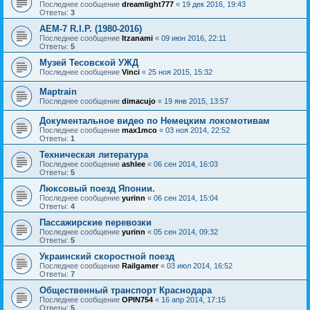
Последнее сообщение
dreamlight777
«
19 дек 2016, 19:43
Ответы:
3
AEM-7 R.I.P. (1980-2016)
Последнее сообщение
Itzanami
«
09 июн 2016, 22:11
Ответы:
5
Музей Тесовской УЖД
Последнее сообщение
Vinci
«
25 ноя 2015, 15:32
Maptrain
Последнее сообщение
dimacujo
«
19 янв 2015, 13:57
Документальное видео по Немецким локомотивам
Последнее сообщение
max1mco
«
03 ноя 2014, 22:52
Ответы:
1
Техническая литература
Последнее сообщение
ashlee
«
06 сен 2014, 16:03
Ответы:
5
Люксовый поезд Японии.
Последнее сообщение
yurinn
«
06 сен 2014, 15:04
Ответы:
4
Пассажирские перевозки
Последнее сообщение
yurinn
«
05 сен 2014, 09:32
Ответы:
5
Украинский скоростной поезд
Последнее сообщение
Railgamer
«
03 июл 2014, 16:52
Ответы:
7
Общественный транспорт Краснодара
Последнее сообщение
OPIN754
«
16 апр 2014, 17:15
Ответы:
5