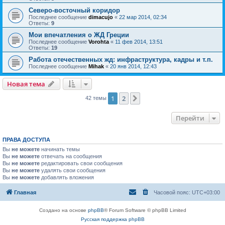
Северо-восточный коридор
Последнее сообщение
dimacujo
«
22 мар 2014, 02:34
Ответы:
9
Мои впечатления о ЖД Греции
Последнее сообщение
Vorohta
«
11 фев 2014, 13:51
Ответы:
19
Работа отечественных жд: инфраструктура, кадры и т.п.
Последнее сообщение
Mihak
«
20 янв 2014, 12:43
Новая тема
1
2
След.
42 темы
Перейти
ПРАВА ДОСТУПА
Вы
не можете
начинать темы
Вы
не можете
отвечать на сообщения
Вы
не можете
редактировать свои сообщения
Вы
не можете
удалять свои сообщения
Вы
не можете
добавлять вложения
Главная
Часовой пояс:
UTC+03:00
Создано на основе
phpBB
® Forum Software © phpBB Limited
Русская поддержка phpBB