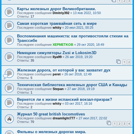
1
2
3
Карты железных дорог Великобритании.
Последнее сообщение
Dmitriy392
«
13 янв 2022, 10:50
Ответы:
17
Самая короткая трамвайная сеть в мире
Последнее сообщение
whity
«
20 июл 2021, 00:25
Воспоминания машиниста: как противостояли стихии на
Транссибе
Последнее сообщение
XEPMETKOB
«
29 окт 2020, 18:49
Немецкие симуляторы Zusi и Lokosim3D
Последнее сообщение
Ilya99
«
26 авг 2019, 19:20
Ответы:
35
1
2
Железная дорога, от которой у вас захватит дух
Последнее сообщение
peret
«
26 окт 2018, 12:49
Ответы:
5
Техническая библиотека железных дорог США и Канады
Последнее сообщение
Stepan
«
27 авг 2018, 19:19
Ответы:
1
Вернется ли к жизни испанский вокзал-призрак?
Последнее сообщение
whity
«
03 окт 2017, 16:16
Ответы:
2
Журнал 50 great british locomotives
Последнее сообщение
dreamlight777
«
27 июл 2017, 22:02
Ответы:
70
1
2
3
4
Фильмы о железных дорогах мира.