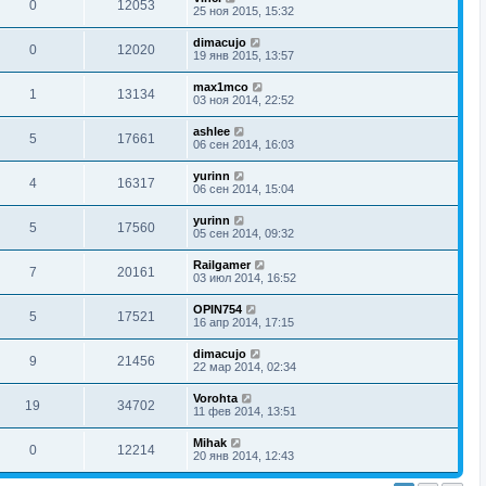
0
12053
25 ноя 2015, 15:32
dimacujo
0
12020
19 янв 2015, 13:57
max1mco
1
13134
03 ноя 2014, 22:52
ashlee
5
17661
06 сен 2014, 16:03
yurinn
4
16317
06 сен 2014, 15:04
yurinn
5
17560
05 сен 2014, 09:32
Railgamer
7
20161
03 июл 2014, 16:52
OPIN754
5
17521
16 апр 2014, 17:15
dimacujo
9
21456
22 мар 2014, 02:34
Vorohta
19
34702
11 фев 2014, 13:51
Mihak
0
12214
20 янв 2014, 12:43