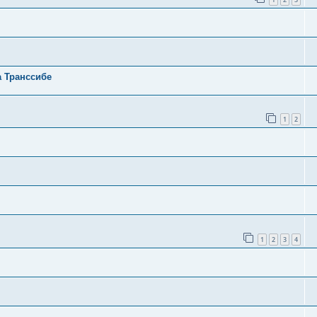
а Транссибе
1
2
1
2
3
4