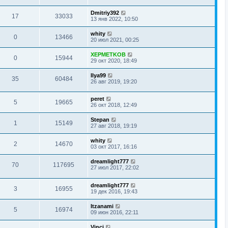
Dmitriy392
17
33033
13 янв 2022, 10:50
whity
0
13466
20 июл 2021, 00:25
XEPMETKOB
0
15944
29 окт 2020, 18:49
Ilya99
35
60484
26 авг 2019, 19:20
peret
5
19665
26 окт 2018, 12:49
Stepan
1
15149
27 авг 2018, 19:19
whity
2
14670
03 окт 2017, 16:16
dreamlight777
70
117695
27 июл 2017, 22:02
dreamlight777
3
16955
19 дек 2016, 19:43
Itzanami
5
16974
09 июн 2016, 22:11
Vinci