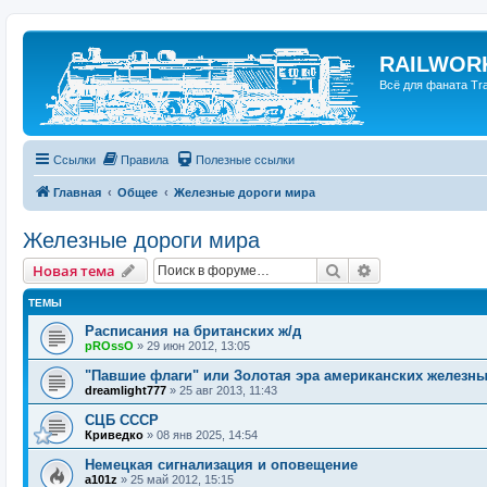
RAILWORK
Всё для фаната Trai
Ссылки
Правила
Полезные ссылки
Главная
Общее
Железные дороги мира
Железные дороги мира
Поиск
Расширенный п
Новая тема
ТЕМЫ
Расписания на британских ж/д
pROssO
»
29 июн 2012, 13:05
"Павшие флаги" или Золотая эра американских железны
dreamlight777
»
25 авг 2013, 11:43
СЦБ СССР
Криведко
»
08 янв 2025, 14:54
Немецкая сигнализация и оповещение
a101z
»
25 май 2012, 15:15