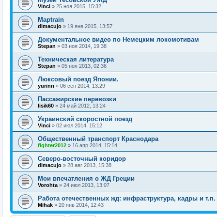
Vinci
»
25 ноя 2015, 15:32
Maptrain
dimacujo
»
19 янв 2015, 13:57
Документальное видео по Немецким локомотивам
Stepan
»
03 ноя 2014, 19:38
Техническая литература
Stepan
»
05 ноя 2013, 02:36
Люксовый поезд Японии.
yurinn
»
06 сен 2014, 13:29
Пассажирские перевозки
lisik60
»
24 май 2012, 13:24
Украинский скоростной поезд
Vinci
»
02 июл 2014, 15:12
Общественный транспорт Краснодара
fighter2012
»
16 апр 2014, 15:14
Северо-восточный коридор
dimacujo
»
28 авг 2013, 15:38
Мои впечатления о ЖД Греции
Vorohta
»
24 июл 2013, 13:07
Работа отечественных жд: инфраструктура, кадры и т.п.
Mihak
»
20 янв 2014, 12:43