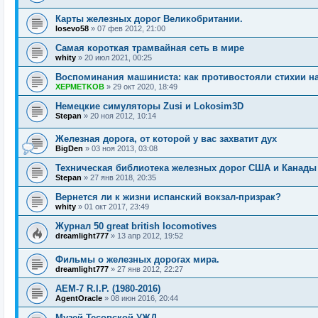
Карты железных дорог Великобритании.
losevo58
»
07 фев 2012, 21:00
Самая короткая трамвайная сеть в мире
whity
»
20 июл 2021, 00:25
Воспоминания машиниста: как противостояли стихии н
XEPMETKOB
»
29 окт 2020, 18:49
Немецкие симуляторы Zusi и Lokosim3D
Stepan
»
20 ноя 2012, 10:14
Железная дорога, от которой у вас захватит дух
BigDen
»
03 ноя 2013, 03:08
Техническая библиотека железных дорог США и Канады
Stepan
»
27 янв 2018, 20:35
Вернется ли к жизни испанский вокзал-призрак?
whity
»
01 окт 2017, 23:49
Журнал 50 great british locomotives
dreamlight777
»
13 апр 2012, 19:52
Фильмы о железных дорогах мира.
dreamlight777
»
27 янв 2012, 22:27
AEM-7 R.I.P. (1980-2016)
AgentOracle
»
08 июн 2016, 20:44
Музей Тесовской УЖД