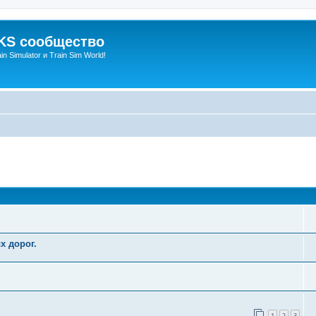
S сообщество
n Simulator и Train Sim World!
оиск
х дорог.
1
2
3