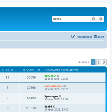
Поиск
Расш
Регистрация
Вход
1
2
Сл
42 темы
ОТВЕТЫ
ПРОСМОТРЫ
ПОСЛЕДНЕЕ СООБЩЕНИЕ
pROssO
19
20059
15 янв 2026, 12:00
радиомастер
8
30366
12 сен 2025, 19:02
Криведко
2
54499
10 янв 2025, 10:56
Ilya99
58
285194
13 фев 2022, 13:02