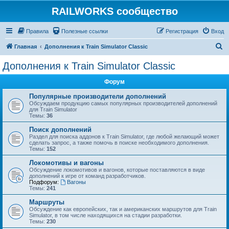
RAILWORKS сообщество
Правила
Полезные ссылки
Регистрация
Вход
П
Главная
Дополнения к Train Simulator Classic
о
Дополнения к Train Simulator Classic
и
Форум
с
к
Популярные производители дополнений
Обсуждаем продукцию самых популярных производителей дополнений
для Train Simulator
Темы:
36
Поиск дополнений
Раздел для поиска аддонов к Train Simulator, где любой желающий может
сделать запрос, а также помочь в поиске необходимого дополнения.
Темы:
152
Локомотивы и вагоны
Обсуждение локомотивов и вагонов, которые поставляются в виде
дополнений к игре от команд разработчиков.
Подфорум:
Вагоны
Темы:
241
Маршруты
Обсуждение как европейских, так и американских маршрутов для Train
Simulator, в том числе находящихся на стадии разработки.
Темы:
230