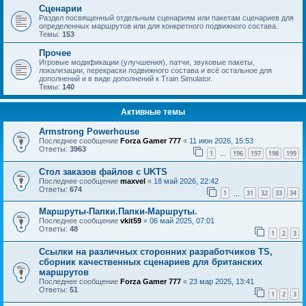
Сценарии
Раздел посвященный отдельным сценариям или пакетам сценариев для
определенных маршрутов или для конкретного подвижного состава.
Темы:
153
Прочее
Игровые модификации (улучшения), патчи, звуковые пакеты,
локализации, перекраски подвижного состава и всё остальное для
дополнений и в виде дополнений к Train Simulator.
Темы:
140
Активные темы
Armstrong Powerhouse
Последнее сообщение
Forza Gamer 777
«
11 июн 2026, 15:53
Ответы:
3963
1
196
197
198
199
…
Стол заказов файлов с UKTS
Последнее сообщение
maxvel
«
18 май 2026, 22:42
Ответы:
674
1
31
32
33
34
…
Маршруты-Папки.Папки-Маршруты.
Последнее сообщение
vkit59
«
06 май 2025, 07:01
Ответы:
48
1
2
3
Ссылки на различных сторонних разработчиков TS,
сборник качественных сценариев для британских
маршрутов
Последнее сообщение
Forza Gamer 777
«
23 мар 2025, 13:41
Ответы:
51
1
2
3