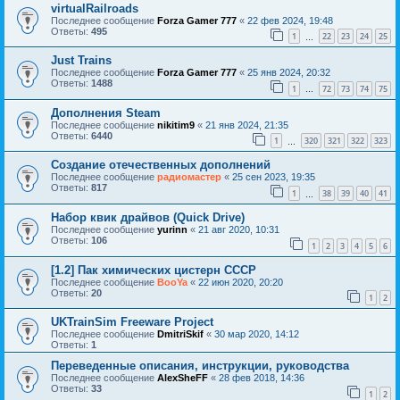
virtualRailroads
Последнее сообщение
Forza Gamer 777
«
22 фев 2024, 19:48
Ответы:
495
1
22
23
24
25
…
Just Trains
Последнее сообщение
Forza Gamer 777
«
25 янв 2024, 20:32
Ответы:
1488
1
72
73
74
75
…
Дополнения Steam
Последнее сообщение
nikitim9
«
21 янв 2024, 21:35
Ответы:
6440
1
320
321
322
323
…
Создание отечественных дополнений
Последнее сообщение
радиомастер
«
25 сен 2023, 19:35
Ответы:
817
1
38
39
40
41
…
Набор квик драйвов (Quick Drive)
Последнее сообщение
yurinn
«
21 авг 2020, 10:31
Ответы:
106
1
2
3
4
5
6
[1.2] Пак химических цистерн СССР
Последнее сообщение
BooYa
«
22 июн 2020, 20:20
Ответы:
20
1
2
UKTrainSim Freeware Project
Последнее сообщение
DmitriSkif
«
30 мар 2020, 14:12
Ответы:
1
Переведенные описания, инструкции, руководства
Последнее сообщение
AlexSheFF
«
28 фев 2018, 14:36
Ответы:
33
1
2