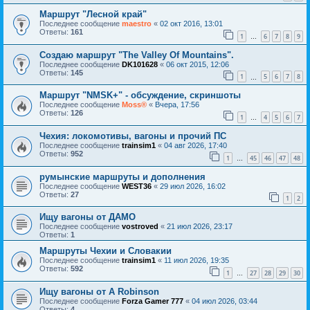
Маршрут "Лесной край"
Последнее сообщение
maestro
«
02 окт 2016, 13:01
Ответы:
161
1
6
7
8
9
…
Создаю маршрут "The Valley Of Mountains".
Последнее сообщение
DK101628
«
06 окт 2015, 12:06
Ответы:
145
1
5
6
7
8
…
Маршрут "NMSK+" - обсуждение, скриншоты
Последнее сообщение
Moss®
«
Вчера, 17:56
Ответы:
126
1
4
5
6
7
…
Чехия: локомотивы, вагоны и прочий ПС
Последнее сообщение
trainsim1
«
04 авг 2026, 17:40
Ответы:
952
1
45
46
47
48
…
румынские маршруты и дополнения
Последнее сообщение
WEST36
«
29 июл 2026, 16:02
Ответы:
27
1
2
Ищу вагоны от ДАМО
Последнее сообщение
vostroved
«
21 июл 2026, 23:17
Ответы:
1
Маршруты Чехии и Словакии
Последнее сообщение
trainsim1
«
11 июл 2026, 19:35
Ответы:
592
1
27
28
29
30
…
Ищу вагоны от A Robinson
Последнее сообщение
Forza Gamer 777
«
04 июл 2026, 03:44
Ответы:
4