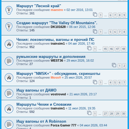
Маршрут "Лесной край"
Последнее сообщение
maestro
«
02 окт 2016, 13:01
Ответы:
161
1
6
7
8
9
…
Создаю маршрут "The Valley Of Mountains".
Последнее сообщение
DK101628
«
06 окт 2015, 12:06
Ответы:
145
1
5
6
7
8
…
Чехия: локомотивы, вагоны и прочий ПС
Последнее сообщение
trainsim1
«
04 авг 2026, 17:40
Ответы:
952
1
45
46
47
48
…
румынские маршруты и дополнения
Последнее сообщение
WEST36
«
29 июл 2026, 16:02
Ответы:
27
1
2
Маршрут "NMSK+" - обсуждение, скриншоты
Последнее сообщение
Moss®
«
25 июл 2026, 20:57
Ответы:
124
1
4
5
6
7
…
Ищу вагоны от ДАМО
Последнее сообщение
vostroved
«
21 июл 2026, 23:17
Ответы:
1
Маршруты Чехии и Словакии
Последнее сообщение
trainsim1
«
11 июл 2026, 19:35
Ответы:
592
1
27
28
29
30
…
Ищу вагоны от A Robinson
Последнее сообщение
Forza Gamer 777
«
04 июл 2026, 03:44
Ответы:
4