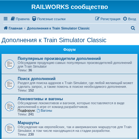
RAILWORKS сообщество
Правила
Полезные ссылки
Регистрация
Вход
П
Главная
Дополнения к Train Simulator Classic
о
Дополнения к Train Simulator Classic
и
Форум
с
к
Популярные производители дополнений
Обсуждаем продукцию самых популярных производителей дополнений
для Train Simulator
Темы:
36
Поиск дополнений
Раздел для поиска аддонов к Train Simulator, где любой желающий может
сделать запрос, а также помочь в поиске необходимого дополнения.
Темы:
152
Локомотивы и вагоны
Обсуждение локомотивов и вагонов, которые поставляются в виде
дополнений к игре от команд разработчиков.
Подфорум:
Вагоны
Темы:
241
Маршруты
Обсуждение как европейских, так и американских маршрутов для Train
Simulator, в том числе находящихся на стадии разработки.
Темы:
230