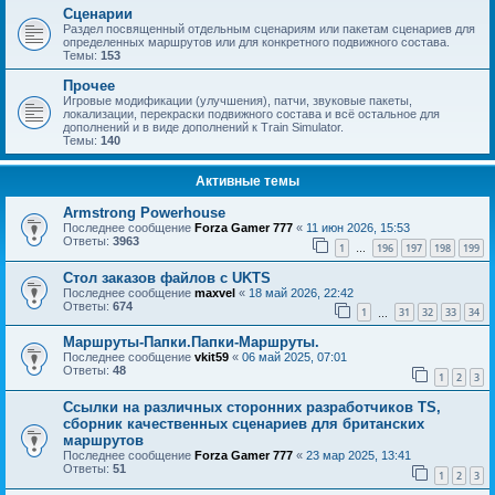
Сценарии
Раздел посвященный отдельным сценариям или пакетам сценариев для
определенных маршрутов или для конкретного подвижного состава.
Темы:
153
Прочее
Игровые модификации (улучшения), патчи, звуковые пакеты,
локализации, перекраски подвижного состава и всё остальное для
дополнений и в виде дополнений к Train Simulator.
Темы:
140
Активные темы
Armstrong Powerhouse
Последнее сообщение
Forza Gamer 777
«
11 июн 2026, 15:53
Ответы:
3963
1
196
197
198
199
…
Стол заказов файлов с UKTS
Последнее сообщение
maxvel
«
18 май 2026, 22:42
Ответы:
674
1
31
32
33
34
…
Маршруты-Папки.Папки-Маршруты.
Последнее сообщение
vkit59
«
06 май 2025, 07:01
Ответы:
48
1
2
3
Ссылки на различных сторонних разработчиков TS,
сборник качественных сценариев для британских
маршрутов
Последнее сообщение
Forza Gamer 777
«
23 мар 2025, 13:41
Ответы:
51
1
2
3