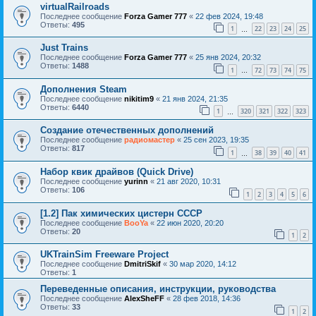
virtualRailroads
Последнее сообщение
Forza Gamer 777
«
22 фев 2024, 19:48
Ответы:
495
1
22
23
24
25
…
Just Trains
Последнее сообщение
Forza Gamer 777
«
25 янв 2024, 20:32
Ответы:
1488
1
72
73
74
75
…
Дополнения Steam
Последнее сообщение
nikitim9
«
21 янв 2024, 21:35
Ответы:
6440
1
320
321
322
323
…
Создание отечественных дополнений
Последнее сообщение
радиомастер
«
25 сен 2023, 19:35
Ответы:
817
1
38
39
40
41
…
Набор квик драйвов (Quick Drive)
Последнее сообщение
yurinn
«
21 авг 2020, 10:31
Ответы:
106
1
2
3
4
5
6
[1.2] Пак химических цистерн СССР
Последнее сообщение
BooYa
«
22 июн 2020, 20:20
Ответы:
20
1
2
UKTrainSim Freeware Project
Последнее сообщение
DmitriSkif
«
30 мар 2020, 14:12
Ответы:
1
Переведенные описания, инструкции, руководства
Последнее сообщение
AlexSheFF
«
28 фев 2018, 14:36
Ответы:
33
1
2