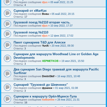
Последнее сообщение
djus
«
05 май 2022, 21:25
Ответы:
4
Сценарий от xMarKax
Последнее сообщение
Вова
«
05 май 2022, 20:15
Ответы:
17
Грузовой поезд №2110 вторая часть.
Последнее сообщение
djus
«
10 апр 2022, 17:37
Грузовой поезд №2110
Последнее сообщение
djus
«
12 фев 2022, 17:02
Пакет сценариев T&D для Аляски
Последнее сообщение
YuriA
«
20 янв 2022, 09:30
Ответы:
3
Сценарии для маршрута Woodhead Line от Golden Age
Developments
Последнее сообщение
XEPMETKOB
«
19 июл 2021, 15:50
Ответы:
3
Два сценария San Diego трамвай для маршрута Pacific
Surfliner
Последнее сообщение
DmitriSkif
«
16 мар 2021, 10:48
Ответы:
3
Сценарий "Грузовой до Шевченко"
Последнее сообщение
франки
«
01 мар 2021, 01:08
Ответы:
3
Сценарии к маршруту Орёл-Мценск-Тула
Последнее сообщение
hellishfire
«
28 янв 2021, 21:31
Ответы:
16