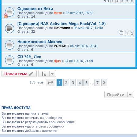
1
2
3
4
5
Сценарии от Вити
Последнее сообщение
Витя
«
22 окт 2017, 16:52
Ответы:
14
[Сценарии] RAS Activities Mega Pack(Vol. 1-8)
Последнее сообщение
Почтовик
«
08 май 2017, 14:40
Ответы:
32
1
2
Новомосковск-Маклец
Последнее сообщение
POMAH
«
04 окт 2016, 20:41
Ответы:
6
CD 749_ Лес
Последнее сообщение
djus
«
24 сен 2016, 21:09
Ответы:
6
Новая тема
Страница
1
из
7
1
2
3
4
5
7
След.
153 темы
…
Перейти
ПРАВА ДОСТУПА
Вы
не можете
начинать темы
Вы
не можете
отвечать на сообщения
Вы
не можете
редактировать свои сообщения
Вы
не можете
удалять свои сообщения
Вы
не можете
добавлять вложения