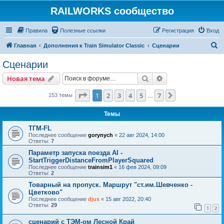
RAILWORKS сообщество
Правила
Полезные ссылки
Регистрация
Вход
П
Главная
Дополнения к Train Simulator Classic
Сценарии
о
Сценарии
и
Поиск
Расширенный пои
Новая тема
с
к
Страница
1
из
7
1
2
3
4
5
7
След.
153 темы
…
Темы
ТГМ-FL
Последнее сообщение
gorynych
«
22 авг 2024, 14:00
Ответы:
7
Параметр запуска поезда AI -
StartTriggerDistanceFromPlayerSquared
Последнее сообщение
trainsim1
«
16 фев 2024, 09:09
Ответы:
2
Товарный на пропуск. Маршрут "ст.им.Шевченко -
Цветково"
Последнее сообщение
djus
«
15 авг 2022, 20:40
Ответы:
29
1
2
сценарий с ТЭМ-ом Лесной Край