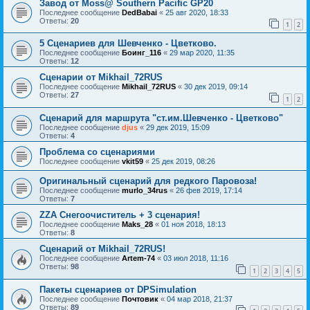
Завод от Moss@ Southern Pacific GP20
Последнее сообщение
DedBabai
«
25 авг 2020, 18:33
Ответы:
20
1
2
5 Сценариев для Шевченко - Цветково.
Последнее сообщение
Боинг_116
«
29 мар 2020, 11:35
Ответы:
12
Сценарии от Mikhail_72RUS
Последнее сообщение
Mikhail_72RUS
«
30 дек 2019, 09:14
Ответы:
27
1
2
Сценарий для маршрута "ст.им.Шевченко - Цветково"
Последнее сообщение
djus
«
29 дек 2019, 15:09
Ответы:
4
Проблема со сценариями
Последнее сообщение
vkit59
«
25 дек 2019, 08:26
Оригинальный сценарий для редкого Паровоза!
Последнее сообщение
murlo_34rus
«
26 фев 2019, 17:14
Ответы:
7
ZZA Снегоочиститель + 3 сценария!
Последнее сообщение
Maks_28
«
01 ноя 2018, 18:13
Ответы:
8
Сценарий от Mikhail_72RUS!
Последнее сообщение
Artem-74
«
03 июл 2018, 11:16
Ответы:
98
1
2
3
4
5
Пакеты сценариев от DPSimulation
Последнее сообщение
Почтовик
«
04 мар 2018, 21:37
Ответы:
89