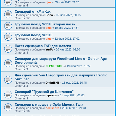
Последнее сообщение
djus
«
05 май 2022, 21:25
Ответы:
4
Сценарий от xMarKax
Последнее сообщение
Вова
«
05 май 2022, 20:15
Ответы:
17
Грузовой поезд №2110 вторая часть.
Последнее сообщение
djus
«
10 апр 2022, 17:37
Грузовой поезд №2110
Последнее сообщение
djus
«
12 фев 2022, 17:02
Пакет сценариев T&D для Аляски
Последнее сообщение
YuriA
«
20 янв 2022, 09:30
Ответы:
3
Сценарии для маршрута Woodhead Line от Golden Age
Developments
Последнее сообщение
XEPMETKOB
«
19 июл 2021, 15:50
Ответы:
3
Два сценария San Diego трамвай для маршрута Pacific
Surfliner
Последнее сообщение
DmitriSkif
«
16 мар 2021, 10:48
Ответы:
3
Сценарий "Грузовой до Шевченко"
Последнее сообщение
франки
«
01 мар 2021, 01:08
Ответы:
3
Сценарии к маршруту Орёл-Мценск-Тула
Последнее сообщение
hellishfire
«
28 янв 2021, 21:31
Ответы:
16