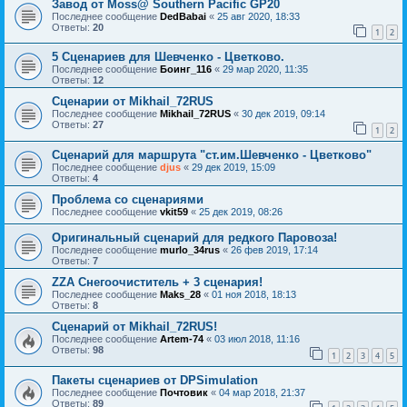
Завод от Moss@ Southern Pacific GP20
Последнее сообщение
DedBabai
«
25 авг 2020, 18:33
Ответы:
20
1
2
5 Сценариев для Шевченко - Цветково.
Последнее сообщение
Боинг_116
«
29 мар 2020, 11:35
Ответы:
12
Сценарии от Mikhail_72RUS
Последнее сообщение
Mikhail_72RUS
«
30 дек 2019, 09:14
Ответы:
27
1
2
Сценарий для маршрута "ст.им.Шевченко - Цветково"
Последнее сообщение
djus
«
29 дек 2019, 15:09
Ответы:
4
Проблема со сценариями
Последнее сообщение
vkit59
«
25 дек 2019, 08:26
Оригинальный сценарий для редкого Паровоза!
Последнее сообщение
murlo_34rus
«
26 фев 2019, 17:14
Ответы:
7
ZZA Снегоочиститель + 3 сценария!
Последнее сообщение
Maks_28
«
01 ноя 2018, 18:13
Ответы:
8
Сценарий от Mikhail_72RUS!
Последнее сообщение
Artem-74
«
03 июл 2018, 11:16
Ответы:
98
1
2
3
4
5
Пакеты сценариев от DPSimulation
Последнее сообщение
Почтовик
«
04 мар 2018, 21:37
Ответы:
89