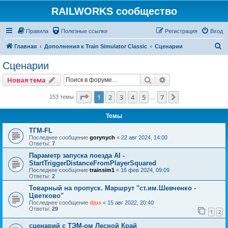
RAILWORKS сообщество
Правила
Полезные ссылки
Регистрация
Вход
П
Главная
Дополнения к Train Simulator Classic
Сценарии
о
Сценарии
и
Поиск
Расширенный пои
Новая тема
с
к
Страница
1
из
7
1
2
3
4
5
7
След.
153 темы
…
Темы
ТГМ-FL
Последнее сообщение
gorynych
«
22 авг 2024, 14:00
Ответы:
7
Параметр запуска поезда AI -
StartTriggerDistanceFromPlayerSquared
Последнее сообщение
trainsim1
«
16 фев 2024, 09:09
Ответы:
2
Товарный на пропуск. Маршрут "ст.им.Шевченко -
Цветково"
Последнее сообщение
djus
«
15 авг 2022, 20:40
Ответы:
29
1
2
сценарий с ТЭМ-ом Лесной Край