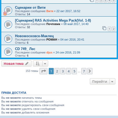
1
2
3
4
5
Сценарии от Вити
Последнее сообщение
Витя
«
22 окт 2017, 16:52
Ответы:
14
[Сценарии] RAS Activities Mega Pack(Vol. 1-8)
Последнее сообщение
Почтовик
«
08 май 2017, 14:40
Ответы:
32
1
2
Новомосковск-Маклец
Последнее сообщение
POMAH
«
04 окт 2016, 20:41
Ответы:
6
CD 749_ Лес
Последнее сообщение
djus
«
24 сен 2016, 21:09
Ответы:
6
Новая тема
Страница
1
из
7
1
2
3
4
5
7
След.
153 темы
…
Перейти
ПРАВА ДОСТУПА
Вы
не можете
начинать темы
Вы
не можете
отвечать на сообщения
Вы
не можете
редактировать свои сообщения
Вы
не можете
удалять свои сообщения
Вы
не можете
добавлять вложения