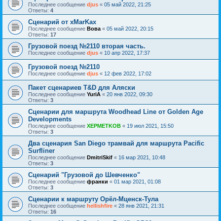
Последнее сообщение
djus
«
05 май 2022, 21:25
Ответы:
4
Сценарий от xMarKax
Последнее сообщение
Вова
«
05 май 2022, 20:15
Ответы:
17
Грузовой поезд №2110 вторая часть.
Последнее сообщение
djus
«
10 апр 2022, 17:37
Грузовой поезд №2110
Последнее сообщение
djus
«
12 фев 2022, 17:02
Пакет сценариев T&D для Аляски
Последнее сообщение
YuriA
«
20 янв 2022, 09:30
Ответы:
3
Сценарии для маршрута Woodhead Line от Golden Age
Developments
Последнее сообщение
XEPMETKOB
«
19 июл 2021, 15:50
Ответы:
3
Два сценария San Diego трамвай для маршрута Pacific
Surfliner
Последнее сообщение
DmitriSkif
«
16 мар 2021, 10:48
Ответы:
3
Сценарий "Грузовой до Шевченко"
Последнее сообщение
франки
«
01 мар 2021, 01:08
Ответы:
3
Сценарии к маршруту Орёл-Мценск-Тула
Последнее сообщение
hellishfire
«
28 янв 2021, 21:31
Ответы:
16