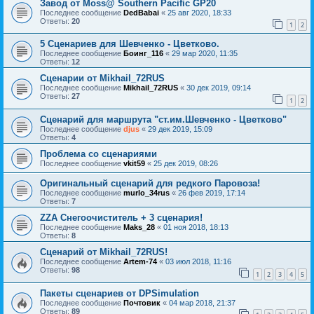
Завод от Moss@ Southern Pacific GP20
Последнее сообщение
DedBabai
«
25 авг 2020, 18:33
Ответы:
20
1
2
5 Сценариев для Шевченко - Цветково.
Последнее сообщение
Боинг_116
«
29 мар 2020, 11:35
Ответы:
12
Сценарии от Mikhail_72RUS
Последнее сообщение
Mikhail_72RUS
«
30 дек 2019, 09:14
Ответы:
27
1
2
Сценарий для маршрута "ст.им.Шевченко - Цветково"
Последнее сообщение
djus
«
29 дек 2019, 15:09
Ответы:
4
Проблема со сценариями
Последнее сообщение
vkit59
«
25 дек 2019, 08:26
Оригинальный сценарий для редкого Паровоза!
Последнее сообщение
murlo_34rus
«
26 фев 2019, 17:14
Ответы:
7
ZZA Снегоочиститель + 3 сценария!
Последнее сообщение
Maks_28
«
01 ноя 2018, 18:13
Ответы:
8
Сценарий от Mikhail_72RUS!
Последнее сообщение
Artem-74
«
03 июл 2018, 11:16
Ответы:
98
1
2
3
4
5
Пакеты сценариев от DPSimulation
Последнее сообщение
Почтовик
«
04 мар 2018, 21:37
Ответы:
89