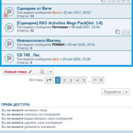
1
2
3
4
5
Сценарии от Вити
Последнее сообщение
Витя
«
22 окт 2017, 16:52
Ответы:
14
[Сценарии] RAS Activities Mega Pack(Vol. 1-8)
Последнее сообщение
Почтовик
«
08 май 2017, 14:40
Ответы:
32
1
2
Новомосковск-Маклец
Последнее сообщение
POMAH
«
04 окт 2016, 20:41
Ответы:
6
CD 749_ Лес
Последнее сообщение
djus
«
24 сен 2016, 21:09
Ответы:
6
Новая тема
Страница
1
из
7
1
2
3
4
5
7
След.
153 темы
…
Перейти
ПРАВА ДОСТУПА
Вы
не можете
начинать темы
Вы
не можете
отвечать на сообщения
Вы
не можете
редактировать свои сообщения
Вы
не можете
удалять свои сообщения
Вы
не можете
добавлять вложения