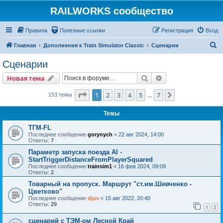
RAILWORKS сообщество
Правила
Полезные ссылки
Регистрация
Вход
П
Главная
Дополнения к Train Simulator Classic
Сценарии
о
Сценарии
и
Поиск
Расширенный пои
Новая тема
с
к
Страница
1
из
7
1
2
3
4
5
7
След.
153 темы
…
Темы
ТГМ-FL
Последнее сообщение
gorynych
«
22 авг 2024, 14:00
Ответы:
7
Параметр запуска поезда AI -
StartTriggerDistanceFromPlayerSquared
Последнее сообщение
trainsim1
«
16 фев 2024, 09:09
Ответы:
2
Товарный на пропуск. Маршрут "ст.им.Шевченко -
Цветково"
Последнее сообщение
djus
«
15 авг 2022, 20:40
Ответы:
29
1
2
сценарий с ТЭМ-ом Лесной Край