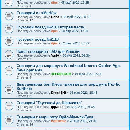
Последнее сообщение
djus
«
05 май 2022, 21:25
Ответы:
4
Сценарий от xMarKax
Последнее сообщение
Вова
«
05 май 2022, 20:15
Ответы:
17
Грузовой поезд №2110 вторая часть.
Последнее сообщение
djus
«
10 апр 2022, 17:37
Грузовой поезд №2110
Последнее сообщение
djus
«
12 фев 2022, 17:02
Пакет сценариев T&D для Аляски
Последнее сообщение
YuriA
«
20 янв 2022, 09:30
Ответы:
3
Сценарии для маршрута Woodhead Line от Golden Age
Developments
Последнее сообщение
XEPMETKOB
«
19 июл 2021, 15:50
Ответы:
3
Два сценария San Diego трамвай для маршрута Pacific
Surfliner
Последнее сообщение
DmitriSkif
«
16 мар 2021, 10:48
Ответы:
3
Сценарий "Грузовой до Шевченко"
Последнее сообщение
франки
«
01 мар 2021, 01:08
Ответы:
3
Сценарии к маршруту Орёл-Мценск-Тула
Последнее сообщение
hellishfire
«
28 янв 2021, 21:31
Ответы:
16