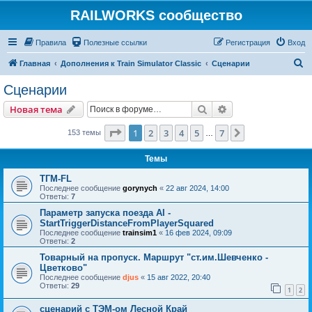
RAILWORKS сообщество
Правила
Полезные ссылки
Регистрация
Вход
П
Главная
Дополнения к Train Simulator Classic
Сценарии
о
Сценарии
и
Поиск
Расширенный пои
Новая тема
с
к
Страница
1
из
7
1
2
3
4
5
7
След.
153 темы
…
Темы
ТГМ-FL
Последнее сообщение
gorynych
«
22 авг 2024, 14:00
Ответы:
7
Параметр запуска поезда AI -
StartTriggerDistanceFromPlayerSquared
Последнее сообщение
trainsim1
«
16 фев 2024, 09:09
Ответы:
2
Товарный на пропуск. Маршрут "ст.им.Шевченко -
Цветково"
Последнее сообщение
djus
«
15 авг 2022, 20:40
Ответы:
29
1
2
сценарий с ТЭМ-ом Лесной Край