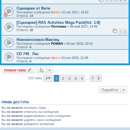
1
2
3
4
5
Сценарии от Вити
Последнее сообщение
Витя
«
22 окт 2017, 16:52
Ответы:
14
[Сценарии] RAS Activities Mega Pack(Vol. 1-8)
Последнее сообщение
Почтовик
«
08 май 2017, 14:40
Ответы:
32
1
2
Новомосковск-Маклец
Последнее сообщение
POMAH
«
04 окт 2016, 20:41
Ответы:
6
CD 749_ Лес
Последнее сообщение
djus
«
24 сен 2016, 21:09
Ответы:
6
Новая тема
Страница
1
из
7
1
2
3
4
5
7
След.
153 темы
…
Перейти
ПРАВА ДОСТУПА
Вы
не можете
начинать темы
Вы
не можете
отвечать на сообщения
Вы
не можете
редактировать свои сообщения
Вы
не можете
удалять свои сообщения
Вы
не можете
добавлять вложения