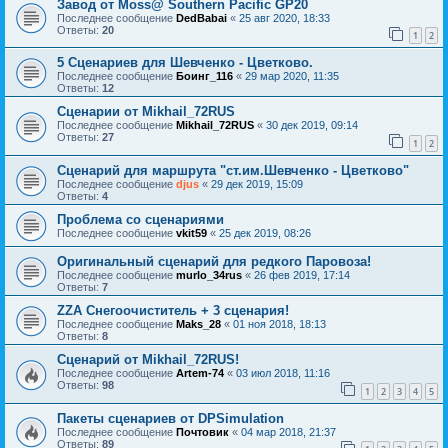
Завод от Moss@ Southern Pacific GP20
Последнее сообщение
DedBabai
«
25 авг 2020, 18:33
Ответы:
20
1
2
5 Сценариев для Шевченко - Цветково.
Последнее сообщение
Боинг_116
«
29 мар 2020, 11:35
Ответы:
12
Сценарии от Mikhail_72RUS
Последнее сообщение
Mikhail_72RUS
«
30 дек 2019, 09:14
Ответы:
27
1
2
Сценарий для маршрута "ст.им.Шевченко - Цветково"
Последнее сообщение
djus
«
29 дек 2019, 15:09
Ответы:
4
Проблема со сценариями
Последнее сообщение
vkit59
«
25 дек 2019, 08:26
Оригинальный сценарий для редкого Паровоза!
Последнее сообщение
murlo_34rus
«
26 фев 2019, 17:14
Ответы:
7
ZZA Снегоочиститель + 3 сценария!
Последнее сообщение
Maks_28
«
01 ноя 2018, 18:13
Ответы:
8
Сценарий от Mikhail_72RUS!
Последнее сообщение
Artem-74
«
03 июл 2018, 11:16
Ответы:
98
1
2
3
4
5
Пакеты сценариев от DPSimulation
Последнее сообщение
Почтовик
«
04 мар 2018, 21:37
Ответы:
89