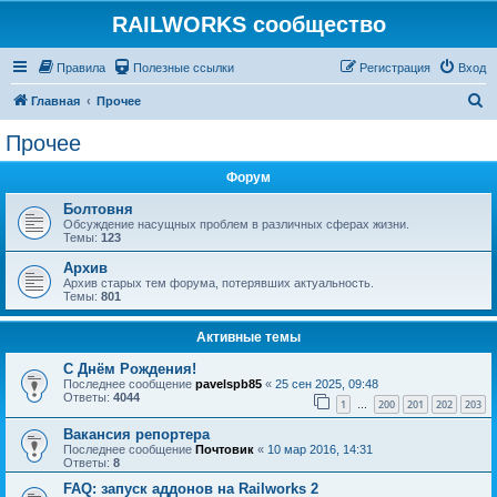
RAILWORKS сообщество
Правила
Полезные ссылки
Регистрация
Вход
П
Главная
Прочее
о
Прочее
и
Форум
с
к
Болтовня
Обсуждение насущных проблем в различных сферах жизни.
Темы:
123
Архив
Архив старых тем форума, потерявших актуальность.
Темы:
801
Активные темы
C Днём Рождения!
Последнее сообщение
pavelspb85
«
25 сен 2025, 09:48
Ответы:
4044
1
200
201
202
203
…
Вакансия репортера
Последнее сообщение
Почтовик
«
10 мар 2016, 14:31
Ответы:
8
FAQ: запуск аддонов на Railworks 2