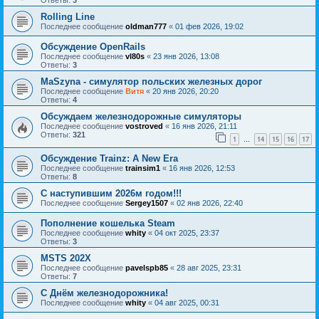
Ответы:
3
Rolling Line
Последнее сообщение
oldman777
«
01 фев 2026, 19:02
Обсуждение OpenRails
Последнее сообщение
vl80s
«
23 янв 2026, 13:08
Ответы:
3
MaSzyna - симулятор польских железных дорог
Последнее сообщение
Витя
«
20 янв 2026, 20:20
Ответы:
4
Обсуждаем железнодорожные симуляторы
Последнее сообщение
vostroved
«
16 янв 2026, 21:11
Ответы:
321
1
14
15
16
17
…
Обсуждение Trainz: A New Era
Последнее сообщение
trainsim1
«
16 янв 2026, 12:53
Ответы:
8
С наступившим 2026м годом!!!
Последнее сообщение
Sergey1507
«
02 янв 2026, 22:40
Пополнение кошелька Steam
Последнее сообщение
whity
«
04 окт 2025, 23:37
Ответы:
3
MSTS 202X
Последнее сообщение
pavelspb85
«
28 авг 2025, 23:31
Ответы:
7
С Днём железнодорожника!
Последнее сообщение
whity
«
04 авг 2025, 00:31