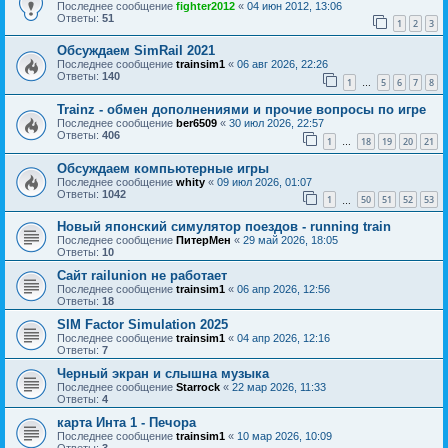
Последнее сообщение
fighter2012
«
04 июн 2012, 13:06
Ответы:
51
1
2
3
Обсуждаем SimRail 2021
Последнее сообщение
trainsim1
«
06 авг 2026, 22:26
Ответы:
140
1
5
6
7
8
…
Trainz - обмен дополнениями и прочие вопросы по игре
Последнее сообщение
ber6509
«
30 июл 2026, 22:57
Ответы:
406
1
18
19
20
21
…
Обсуждаем компьютерные игры
Последнее сообщение
whity
«
09 июл 2026, 01:07
Ответы:
1042
1
50
51
52
53
…
Новый японский симулятор поездов - running train
Последнее сообщение
ПитерМен
«
29 май 2026, 18:05
Ответы:
10
Сайт railunion не работает
Последнее сообщение
trainsim1
«
06 апр 2026, 12:56
Ответы:
18
SIM Factor Simulation 2025
Последнее сообщение
trainsim1
«
04 апр 2026, 12:16
Ответы:
7
Черный экран и слышна музыка
Последнее сообщение
Starrock
«
22 мар 2026, 11:33
Ответы:
4
карта Инта 1 - Печора
Последнее сообщение
trainsim1
«
10 мар 2026, 10:09