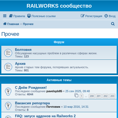
RAILWORKS сообщество
Правила
Полезные ссылки
Регистрация
Вход
П
Главная
Прочее
о
Прочее
и
Форум
с
к
Болтовня
Обсуждение насущных проблем в различных сферах жизни.
Темы:
123
Архив
Архив старых тем форума, потерявших актуальность.
Темы:
801
Активные темы
C Днём Рождения!
Последнее сообщение
pavelspb85
«
25 сен 2025, 09:48
Ответы:
4044
1
200
201
202
203
…
Вакансия репортера
Последнее сообщение
Почтовик
«
10 мар 2016, 14:31
Ответы:
8
FAQ: запуск аддонов на Railworks 2