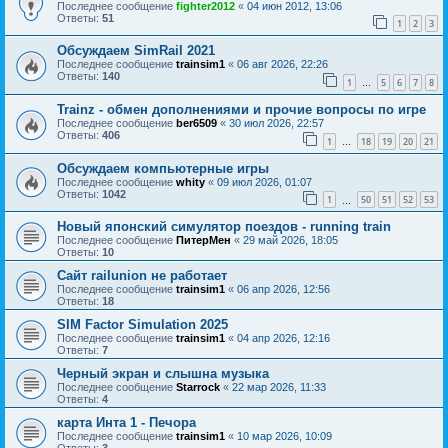
Последнее сообщение
fighter2012
«
04 июн 2012, 13:06
Ответы:
51
1
2
3
Обсуждаем SimRail 2021
Последнее сообщение
trainsim1
«
06 авг 2026, 22:26
Ответы:
140
1
5
6
7
8
…
Trainz - обмен дополнениями и прочие вопросы по игре
Последнее сообщение
ber6509
«
30 июл 2026, 22:57
Ответы:
406
1
18
19
20
21
…
Обсуждаем компьютерные игры
Последнее сообщение
whity
«
09 июл 2026, 01:07
Ответы:
1042
1
50
51
52
53
…
Новый японский симулятор поездов - running train
Последнее сообщение
ПитерМен
«
29 май 2026, 18:05
Ответы:
10
Сайт railunion не работает
Последнее сообщение
trainsim1
«
06 апр 2026, 12:56
Ответы:
18
SIM Factor Simulation 2025
Последнее сообщение
trainsim1
«
04 апр 2026, 12:16
Ответы:
7
Черный экран и слышна музыка
Последнее сообщение
Starrock
«
22 мар 2026, 11:33
Ответы:
4
карта Инта 1 - Печора
Последнее сообщение
trainsim1
«
10 мар 2026, 10:09