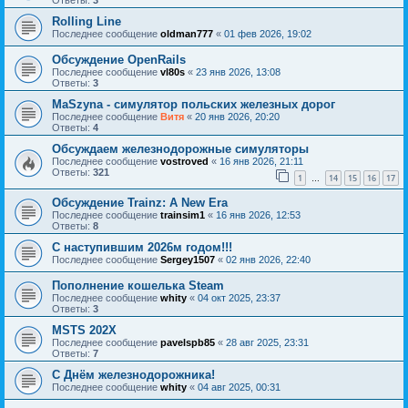
Ответы:
3
Rolling Line
Последнее сообщение
oldman777
«
01 фев 2026, 19:02
Обсуждение OpenRails
Последнее сообщение
vl80s
«
23 янв 2026, 13:08
Ответы:
3
MaSzyna - симулятор польских железных дорог
Последнее сообщение
Витя
«
20 янв 2026, 20:20
Ответы:
4
Обсуждаем железнодорожные симуляторы
Последнее сообщение
vostroved
«
16 янв 2026, 21:11
Ответы:
321
1
14
15
16
17
…
Обсуждение Trainz: A New Era
Последнее сообщение
trainsim1
«
16 янв 2026, 12:53
Ответы:
8
С наступившим 2026м годом!!!
Последнее сообщение
Sergey1507
«
02 янв 2026, 22:40
Пополнение кошелька Steam
Последнее сообщение
whity
«
04 окт 2025, 23:37
Ответы:
3
MSTS 202X
Последнее сообщение
pavelspb85
«
28 авг 2025, 23:31
Ответы:
7
С Днём железнодорожника!
Последнее сообщение
whity
«
04 авг 2025, 00:31