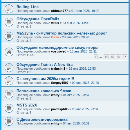
Ответы:
3
Rolling Line
Последнее сообщение
oldman777
«
01 фев 2026, 19:02
Обсуждение OpenRails
Последнее сообщение
vl80s
«
23 янв 2026, 13:08
Ответы:
3
MaSzyna - симулятор польских железных дорог
Последнее сообщение
Витя
«
20 янв 2026, 20:20
Ответы:
4
Обсуждаем железнодорожные симуляторы
Последнее сообщение
vostroved
«
16 янв 2026, 21:11
Ответы:
321
1
14
15
16
17
…
Обсуждение Trainz: A New Era
Последнее сообщение
trainsim1
«
16 янв 2026, 12:53
Ответы:
8
С наступившим 2026м годом!!!
Последнее сообщение
Sergey1507
«
02 янв 2026, 22:40
Пополнение кошелька Steam
Последнее сообщение
whity
«
04 окт 2025, 23:37
Ответы:
3
MSTS 202X
Последнее сообщение
pavelspb85
«
28 авг 2025, 23:31
Ответы:
7
С Днём железнодорожника!
Последнее сообщение
whity
«
04 авг 2025, 00:31