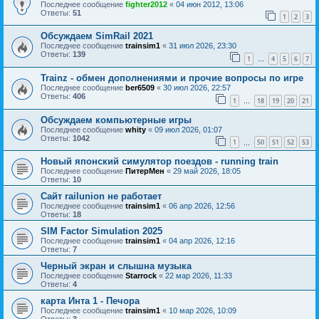
Последнее сообщение
fighter2012
«
04 июн 2012, 13:06
Ответы:
51
1
2
3
Обсуждаем SimRail 2021
Последнее сообщение
trainsim1
«
31 июл 2026, 23:30
Ответы:
139
1
4
5
6
7
…
Trainz - обмен дополнениями и прочие вопросы по игре
Последнее сообщение
ber6509
«
30 июл 2026, 22:57
Ответы:
406
1
18
19
20
21
…
Обсуждаем компьютерные игры
Последнее сообщение
whity
«
09 июл 2026, 01:07
Ответы:
1042
1
50
51
52
53
…
Новый японский симулятор поездов - running train
Последнее сообщение
ПитерМен
«
29 май 2026, 18:05
Ответы:
10
Сайт railunion не работает
Последнее сообщение
trainsim1
«
06 апр 2026, 12:56
Ответы:
18
SIM Factor Simulation 2025
Последнее сообщение
trainsim1
«
04 апр 2026, 12:16
Ответы:
7
Черный экран и слышна музыка
Последнее сообщение
Starrock
«
22 мар 2026, 11:33
Ответы:
4
карта Инта 1 - Печора
Последнее сообщение
trainsim1
«
10 мар 2026, 10:09