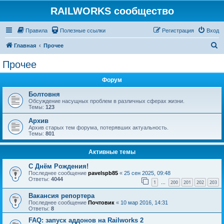
RAILWORKS сообщество
Правила
Полезные ссылки
Регистрация
Вход
П
Главная
Прочее
о
Прочее
и
Форум
с
к
Болтовня
Обсуждение насущных проблем в различных сферах жизни.
Темы:
123
Архив
Архив старых тем форума, потерявших актуальность.
Темы:
801
Активные темы
C Днём Рождения!
Последнее сообщение
pavelspb85
«
25 сен 2025, 09:48
Ответы:
4044
1
200
201
202
203
…
Вакансия репортера
Последнее сообщение
Почтовик
«
10 мар 2016, 14:31
Ответы:
8
FAQ: запуск аддонов на Railworks 2