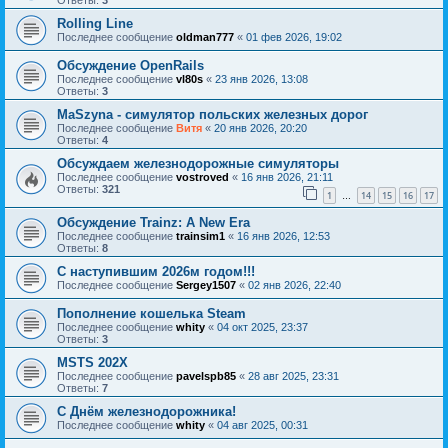
Ответы:
3
Rolling Line
Последнее сообщение
oldman777
«
01 фев 2026, 19:02
Обсуждение OpenRails
Последнее сообщение
vl80s
«
23 янв 2026, 13:08
Ответы:
3
MaSzyna - симулятор польских железных дорог
Последнее сообщение
Витя
«
20 янв 2026, 20:20
Ответы:
4
Обсуждаем железнодорожные симуляторы
Последнее сообщение
vostroved
«
16 янв 2026, 21:11
Ответы:
321
1
14
15
16
17
…
Обсуждение Trainz: A New Era
Последнее сообщение
trainsim1
«
16 янв 2026, 12:53
Ответы:
8
С наступившим 2026м годом!!!
Последнее сообщение
Sergey1507
«
02 янв 2026, 22:40
Пополнение кошелька Steam
Последнее сообщение
whity
«
04 окт 2025, 23:37
Ответы:
3
MSTS 202X
Последнее сообщение
pavelspb85
«
28 авг 2025, 23:31
Ответы:
7
С Днём железнодорожника!
Последнее сообщение
whity
«
04 авг 2025, 00:31