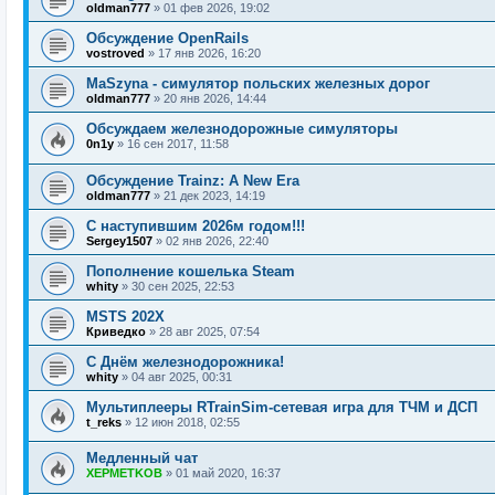
oldman777
»
01 фев 2026, 19:02
Обсуждение OpenRails
vostroved
»
17 янв 2026, 16:20
MaSzyna - симулятор польских железных дорог
oldman777
»
20 янв 2026, 14:44
Обсуждаем железнодорожные симуляторы
0n1y
»
16 сен 2017, 11:58
Обсуждение Trainz: A New Era
oldman777
»
21 дек 2023, 14:19
С наступившим 2026м годом!!!
Sergey1507
»
02 янв 2026, 22:40
Пополнение кошелька Steam
whity
»
30 сен 2025, 22:53
MSTS 202X
Криведко
»
28 авг 2025, 07:54
С Днём железнодорожника!
whity
»
04 авг 2025, 00:31
Мультиплееры RTrainSim-сетевая игра для ТЧМ и ДСП
t_reks
»
12 июн 2018, 02:55
Медленный чат
XEPMETKOB
»
01 май 2020, 16:37