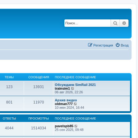
Поиск
Расш
Регистрация
Вход
ТЕМЫ
СООБЩЕНИЯ
ПОСЛЕДНЕЕ СООБЩЕНИЕ
Обсуждаем SimRail 2021
123
13931
П
trainsim1
е
06 авг 2026, 22:26
р
е
Архив видео
801
11970
й
П
oldman777
т
е
10 июн 2024, 16:44
и
р
к
е
п
й
ОТВЕТЫ
ПРОСМОТРЫ
ПОСЛЕДНЕЕ СООБЩЕНИЕ
о
т
с
и
pavelspb85
4044
1514034
л
к
25 сен 2025, 09:48
е
п
д
о