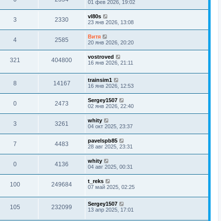
01 фев 2026, 19:02
vl80s
3
2330
23 янв 2026, 13:08
Витя
4
2585
20 янв 2026, 20:20
vostroved
321
404800
16 янв 2026, 21:11
trainsim1
8
14167
16 янв 2026, 12:53
Sergey1507
0
2473
02 янв 2026, 22:40
whity
3
3261
04 окт 2025, 23:37
pavelspb85
7
4483
28 авг 2025, 23:31
whity
0
4136
04 авг 2025, 00:31
t_reks
100
249684
07 май 2025, 02:25
Sergey1507
105
232099
13 апр 2025, 17:01