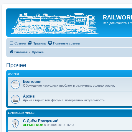
RAILWORK
Всё для фаната Trai
Ссылки
Правила
Полезные ссылки
Главная
Прочее
Прочее
ФОРУМ
Болтовня
Обсуждение насущных проблем в различных сферах жизни.
Архив
Архив старых тем форума, потерявших актуальность.
АКТИВНЫЕ ТЕМЫ
C Днём Рождения!
XEPMETKOB
»
03 ноя 2010, 16:57