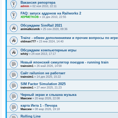
Вакансия репортера
admin
»
02 ноя 2010, 22:11
FAQ: запуск аддонов на Railworks 2
XEPMETKOB
»
16 дек 2010, 22:55
Обсуждаем SimRail 2021
animalkosmik
»
25 сен 2020, 09:36
Trainz - обмен дополнениями и прочие вопросы по игре
oldman777
»
23 янв 2024, 14:40
Обсуждаем компьютерные игры
whity
»
24 ноя 2013, 17:17
Новый японский симулятор поездов - running train
trainsim1
»
26 май 2026, 14:58
Сайт railunion не работает
trainsim1
»
14 дек 2025, 15:22
SIM Factor Simulation 2025
trainsim1
»
27 июл 2025, 21:23
Черный экран и слышна музыка
Максим
»
20 мар 2026, 22:08
карта Инта 1 - Печора
Максим
»
08 мар 2026, 19:18
Rolling Line