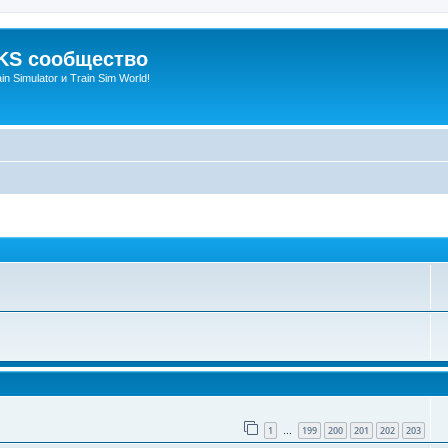
S сообщество
n Simulator и Train Sim World!
1
199
200
201
202
203
…