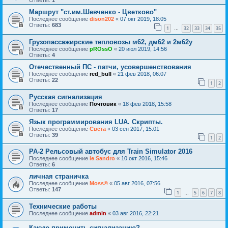
Ответы:
1
Маршрут "ст.им.Шевченко - Цветково"
Последнее сообщение
dison202
«
07 окт 2019, 18:05
Ответы:
683
1
32
33
34
35
…
Грузопассажирские тепловозы м62, дм62 и 2м62у
Последнее сообщение
pROssO
«
20 июл 2019, 14:56
Ответы:
4
Отечественный ПС - патчи, усовершенствования
Последнее сообщение
red_bull
«
21 фев 2018, 06:07
Ответы:
22
1
2
Русская сигнализация
Последнее сообщение
Почтовик
«
18 фев 2018, 15:58
Ответы:
17
Язык программирования LUA. Скрипты.
Последнее сообщение
Света
«
03 сен 2017, 15:01
Ответы:
39
1
2
PA-2 Рельсовый автобус для Train Simulator 2016
Последнее сообщение
le Sandro
«
10 окт 2016, 15:46
Ответы:
6
личная страничка
Последнее сообщение
Moss®
«
05 авг 2016, 07:56
Ответы:
147
1
5
6
7
8
…
Технические работы
Последнее сообщение
admin
«
03 авг 2016, 22:21
Какую применить сигнализацию?