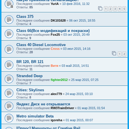
Последнее сообщение
YuriA
«
10 фев 2016, 11:32
Ответы:
85
1
2
3
4
5
Class 375
Последнее сообщение
DK101628
«
06 окт 2015, 18:55
Ответы:
4
Class 66(Все модификаций и покраски)
Последнее сообщение
Fox25
«
03 окт 2015, 20:49
Ответы:
9
Class 40 Diesel Locomotive
Последнее сообщение
Cross
«
03 июл 2015, 14:16
Ответы:
28
1
2
BR 120, BR 121
Последнее сообщение
Витя
«
03 май 2015, 14:51
Ответы:
11
Stranded Deep
Последнее сообщение
fighter2012
«
25 мар 2015, 07:25
Ответы:
7
Cities: Skylines
Последнее сообщение
alex779
«
24 мар 2015, 03:10
Ответы:
8
Яндекс Диск не открывается
Последнее сообщение
RW3TrainDriver
«
01 мар 2015, 01:54
Metro simulator Beta
Последнее сообщение
igoreha
«
01 мар 2015, 00:07
[Опрос] Маршруты от Creative Rail