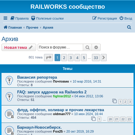
RAILWORKS сообщество
Правила
Полезные ссылки
Регистрация
Вход
П
Главная
Прочее
Архив
о
Архив
и
Поиск
Расширенный пои
Новая тема
с
к
Страница
1
из
33
1
2
3
4
5
33
След.
801 тема
…
Темы
Вакансия репортера
Последнее сообщение
Почтовик
«
10 мар 2016, 14:31
Ответы:
8
FAQ: запуск аддонов на Railworks 2
Последнее сообщение
fighter2012
«
04 июн 2012, 13:06
Ответы:
51
1
2
3
флуд, оффтоп, холивар и прочие лекарства
Последнее сообщение
oldman777
«
10 июн 2024, 16:44
Ответы:
454
1
20
21
22
23
…
Барнаул-Новосибирск.
Последнее сообщение
Fox25
«
20 окт 2019, 16:29