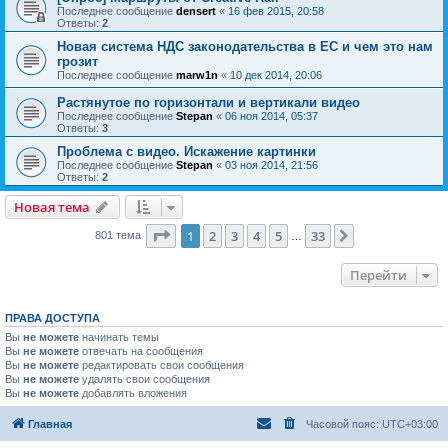
Последнее сообщение
densert
«
16 фев 2015, 20:58
Ответы:
2
Новая система НДС законодательства в ЕС и чем это нам
грозит
Последнее сообщение
marw1n
«
10 дек 2014, 20:06
Растянутое по горизонтали и вертикали видео
Последнее сообщение
Stepan
«
06 ноя 2014, 05:37
Ответы:
3
Проблема с видео. Искажение картинки
Последнее сообщение
Stepan
«
03 ноя 2014, 21:56
Ответы:
2
Новая тема
Страница
1
из
33
1
2
3
4
5
33
След.
801 тема
…
Перейти
ПРАВА ДОСТУПА
Вы
не можете
начинать темы
Вы
не можете
отвечать на сообщения
Вы
не можете
редактировать свои сообщения
Вы
не можете
удалять свои сообщения
Вы
не можете
добавлять вложения
Главная
Часовой пояс:
UTC+03:00