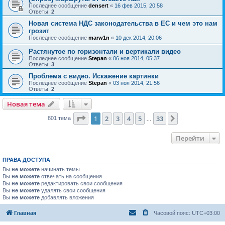
Последнее сообщение
densert
«
16 фев 2015, 20:58
Ответы:
2
Новая система НДС законодательства в ЕС и чем это нам
грозит
Последнее сообщение
marw1n
«
10 дек 2014, 20:06
Растянутое по горизонтали и вертикали видео
Последнее сообщение
Stepan
«
06 ноя 2014, 05:37
Ответы:
3
Проблема с видео. Искажение картинки
Последнее сообщение
Stepan
«
03 ноя 2014, 21:56
Ответы:
2
Новая тема
Страница
1
из
33
1
2
3
4
5
33
След.
801 тема
…
Перейти
ПРАВА ДОСТУПА
Вы
не можете
начинать темы
Вы
не можете
отвечать на сообщения
Вы
не можете
редактировать свои сообщения
Вы
не можете
удалять свои сообщения
Вы
не можете
добавлять вложения
Главная
Часовой пояс:
UTC+03:00