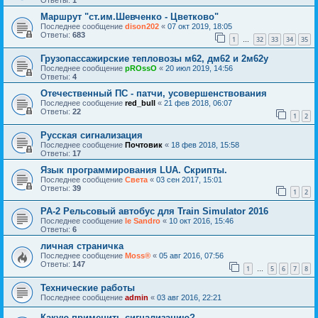
Ответы:
1
Маршрут "ст.им.Шевченко - Цветково"
Последнее сообщение
dison202
«
07 окт 2019, 18:05
Ответы:
683
1
32
33
34
35
…
Грузопассажирские тепловозы м62, дм62 и 2м62у
Последнее сообщение
pROssO
«
20 июл 2019, 14:56
Ответы:
4
Отечественный ПС - патчи, усовершенствования
Последнее сообщение
red_bull
«
21 фев 2018, 06:07
Ответы:
22
1
2
Русская сигнализация
Последнее сообщение
Почтовик
«
18 фев 2018, 15:58
Ответы:
17
Язык программирования LUA. Скрипты.
Последнее сообщение
Света
«
03 сен 2017, 15:01
Ответы:
39
1
2
PA-2 Рельсовый автобус для Train Simulator 2016
Последнее сообщение
le Sandro
«
10 окт 2016, 15:46
Ответы:
6
личная страничка
Последнее сообщение
Moss®
«
05 авг 2016, 07:56
Ответы:
147
1
5
6
7
8
…
Технические работы
Последнее сообщение
admin
«
03 авг 2016, 22:21
Какую применить сигнализацию?