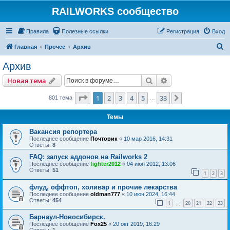
RAILWORKS сообщество
Правила
Полезные ссылки
Регистрация
Вход
П
Главная
Прочее
Архив
о
Архив
и
Поиск
Расширенный пои
Новая тема
с
к
Страница
1
из
33
1
2
3
4
5
33
След.
801 тема
…
Темы
Вакансия репортера
Последнее сообщение
Почтовик
«
10 мар 2016, 14:31
Ответы:
8
FAQ: запуск аддонов на Railworks 2
Последнее сообщение
fighter2012
«
04 июн 2012, 13:06
Ответы:
51
1
2
3
флуд, оффтоп, холивар и прочие лекарства
Последнее сообщение
oldman777
«
10 июн 2024, 16:44
Ответы:
454
1
20
21
22
23
…
Барнаул-Новосибирск.
Последнее сообщение
Fox25
«
20 окт 2019, 16:29