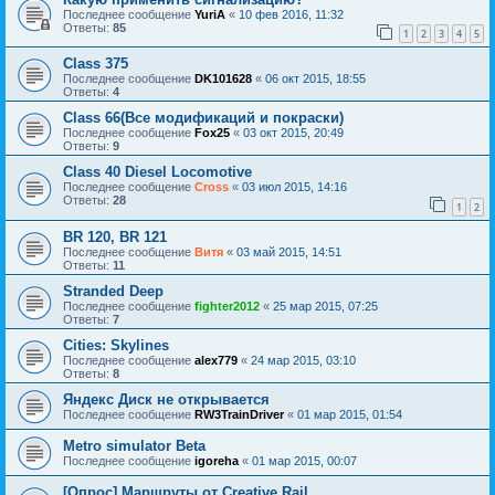
Последнее сообщение
YuriA
«
10 фев 2016, 11:32
Ответы:
85
1
2
3
4
5
Class 375
Последнее сообщение
DK101628
«
06 окт 2015, 18:55
Ответы:
4
Class 66(Все модификаций и покраски)
Последнее сообщение
Fox25
«
03 окт 2015, 20:49
Ответы:
9
Class 40 Diesel Locomotive
Последнее сообщение
Cross
«
03 июл 2015, 14:16
Ответы:
28
1
2
BR 120, BR 121
Последнее сообщение
Витя
«
03 май 2015, 14:51
Ответы:
11
Stranded Deep
Последнее сообщение
fighter2012
«
25 мар 2015, 07:25
Ответы:
7
Cities: Skylines
Последнее сообщение
alex779
«
24 мар 2015, 03:10
Ответы:
8
Яндекс Диск не открывается
Последнее сообщение
RW3TrainDriver
«
01 мар 2015, 01:54
Metro simulator Beta
Последнее сообщение
igoreha
«
01 мар 2015, 00:07
[Опрос] Маршруты от Creative Rail