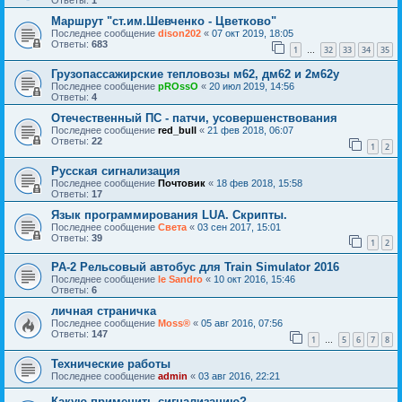
Ответы:
1
Маршрут "ст.им.Шевченко - Цветково"
Последнее сообщение
dison202
«
07 окт 2019, 18:05
Ответы:
683
1
32
33
34
35
…
Грузопассажирские тепловозы м62, дм62 и 2м62у
Последнее сообщение
pROssO
«
20 июл 2019, 14:56
Ответы:
4
Отечественный ПС - патчи, усовершенствования
Последнее сообщение
red_bull
«
21 фев 2018, 06:07
Ответы:
22
1
2
Русская сигнализация
Последнее сообщение
Почтовик
«
18 фев 2018, 15:58
Ответы:
17
Язык программирования LUA. Скрипты.
Последнее сообщение
Света
«
03 сен 2017, 15:01
Ответы:
39
1
2
PA-2 Рельсовый автобус для Train Simulator 2016
Последнее сообщение
le Sandro
«
10 окт 2016, 15:46
Ответы:
6
личная страничка
Последнее сообщение
Moss®
«
05 авг 2016, 07:56
Ответы:
147
1
5
6
7
8
…
Технические работы
Последнее сообщение
admin
«
03 авг 2016, 22:21
Какую применить сигнализацию?