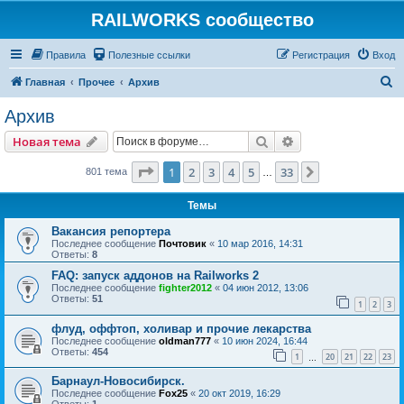
RAILWORKS сообщество
Правила
Полезные ссылки
Регистрация
Вход
П
Главная
Прочее
Архив
о
Архив
и
Поиск
Расширенный пои
Новая тема
с
к
Страница
1
из
33
1
2
3
4
5
33
След.
801 тема
…
Темы
Вакансия репортера
Последнее сообщение
Почтовик
«
10 мар 2016, 14:31
Ответы:
8
FAQ: запуск аддонов на Railworks 2
Последнее сообщение
fighter2012
«
04 июн 2012, 13:06
Ответы:
51
1
2
3
флуд, оффтоп, холивар и прочие лекарства
Последнее сообщение
oldman777
«
10 июн 2024, 16:44
Ответы:
454
1
20
21
22
23
…
Барнаул-Новосибирск.
Последнее сообщение
Fox25
«
20 окт 2019, 16:29