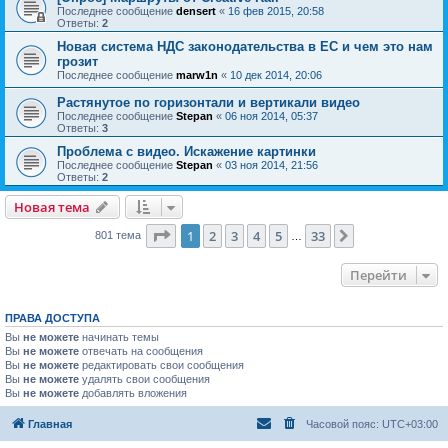
Последнее сообщение
densert
«
16 фев 2015, 20:58
Ответы:
2
Новая система НДС законодательства в ЕС и чем это нам
грозит
Последнее сообщение
marw1n
«
10 дек 2014, 20:06
Растянутое по горизонтали и вертикали видео
Последнее сообщение
Stepan
«
06 ноя 2014, 05:37
Ответы:
3
Проблема с видео. Искажение картинки
Последнее сообщение
Stepan
«
03 ноя 2014, 21:56
Ответы:
2
Новая тема
Страница
1
из
33
1
2
3
4
5
33
След.
801 тема
…
Перейти
ПРАВА ДОСТУПА
Вы
не можете
начинать темы
Вы
не можете
отвечать на сообщения
Вы
не можете
редактировать свои сообщения
Вы
не можете
удалять свои сообщения
Вы
не можете
добавлять вложения
Главная
Часовой пояс:
UTC+03:00