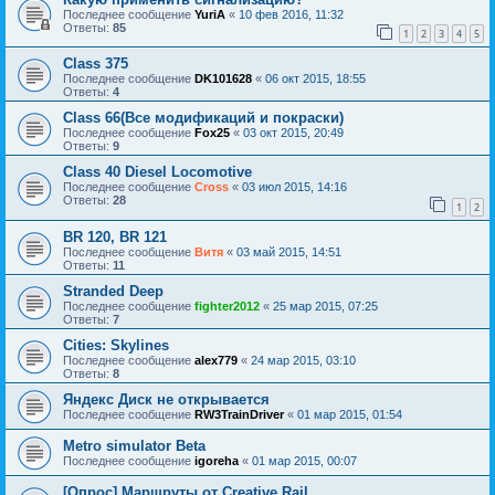
Последнее сообщение
YuriA
«
10 фев 2016, 11:32
Ответы:
85
1
2
3
4
5
Class 375
Последнее сообщение
DK101628
«
06 окт 2015, 18:55
Ответы:
4
Class 66(Все модификаций и покраски)
Последнее сообщение
Fox25
«
03 окт 2015, 20:49
Ответы:
9
Class 40 Diesel Locomotive
Последнее сообщение
Cross
«
03 июл 2015, 14:16
Ответы:
28
1
2
BR 120, BR 121
Последнее сообщение
Витя
«
03 май 2015, 14:51
Ответы:
11
Stranded Deep
Последнее сообщение
fighter2012
«
25 мар 2015, 07:25
Ответы:
7
Cities: Skylines
Последнее сообщение
alex779
«
24 мар 2015, 03:10
Ответы:
8
Яндекс Диск не открывается
Последнее сообщение
RW3TrainDriver
«
01 мар 2015, 01:54
Metro simulator Beta
Последнее сообщение
igoreha
«
01 мар 2015, 00:07
[Опрос] Маршруты от Creative Rail