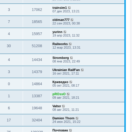
trainsim1
3
17062
07 дек 2023, 13:21
oldman777
7
18565
22 сен 2023, 00:38
yurinn
4
15957
19 апр 2023, 11:32
Railworks
30
51208
12 мар 2023, 13:31
Stromberg
4
14434
08 янв 2023, 22:49
Ukrainian RailFan
3
14379
16 окт 2021, 17:11
Криведко
0
14864
05 окт 2021, 08:17
pROssO
1
13387
09 авг 2021, 18:21
Valter
6
19648
08 авг 2021, 11:21
Damien Thorn
17
32404
24 июн 2021, 15:22
Почтовик