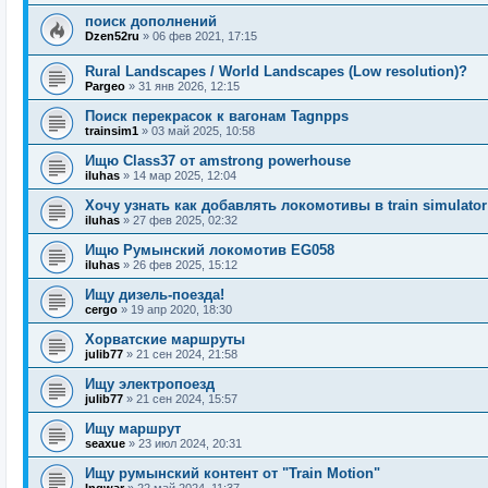
поиск дополнений
Dzen52ru
»
06 фев 2021, 17:15
Rural Landscapes / World Landscapes (Low resolution)?
Pargeo
»
31 янв 2026, 12:15
Поиск перекрасок к вагонам Tagnpps
trainsim1
»
03 май 2025, 10:58
Ищю Class37 от amstrong powerhouse
iluhas
»
14 мар 2025, 12:04
Хочу узнать как добавлять локомотивы в train simulator 
iluhas
»
27 фев 2025, 02:32
Ищю Румынский локомотив EG058
iluhas
»
26 фев 2025, 15:12
Ищу дизель-поезда!
cergo
»
19 апр 2020, 18:30
Хорватские маршруты
julib77
»
21 сен 2024, 21:58
Ищу электропоезд
julib77
»
21 сен 2024, 15:57
Ищу маршрут
seaxue
»
23 июл 2024, 20:31
Ищу румынский контент от "Train Motion"