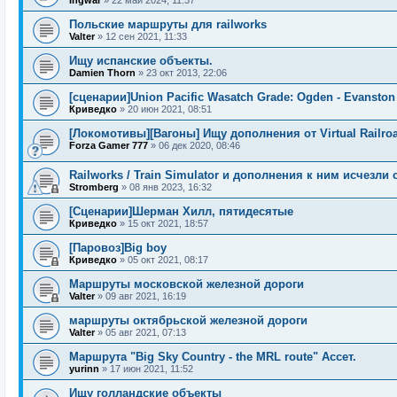
Ingwar
»
22 май 2024, 11:37
Польские маршруты для railworks
Valter
»
12 сен 2021, 11:33
Ищу испанские объекты.
Damien Thorn
»
23 окт 2013, 22:06
[сценарии]Union Pacific Wasatch Grade: Ogden - Evanston
Криведко
»
20 июн 2021, 08:51
[Локомотивы][Вагоны] Ищу дополнения от Virtual Railroa
Forza Gamer 777
»
06 дек 2020, 08:46
Railworks / Train Simulator и дополнения к ним исчезли 
Stromberg
»
08 янв 2023, 16:32
[Сценарии]Шерман Хилл, пятидесятые
Криведко
»
15 окт 2021, 18:57
[Паровоз]Big boy
Криведко
»
05 окт 2021, 08:17
Маршруты московской железной дороги
Valter
»
09 авг 2021, 16:19
маршруты октябрьской железной дороги
Valter
»
05 авг 2021, 07:13
Маршрута "Big Sky Country - the MRL route" Ассет.
yurinn
»
17 июн 2021, 11:52
Ищу голландские объекты