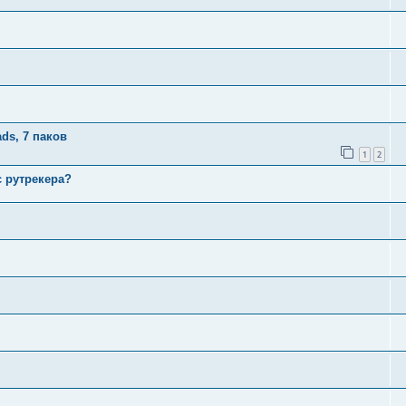
ds, 7 паков
1
2
с рутрекера?