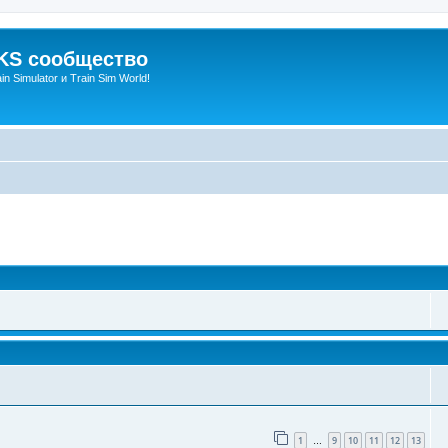
S сообщество
n Simulator и Train Sim World!
оиск
1
9
10
11
12
13
…