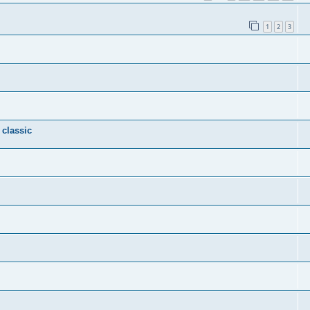
1
2
3
classic