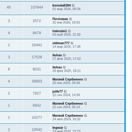
boroda6304
45
107644
01 мар 2026, 08:34
Почтовик
3
2572
31 янв 2026, 19:53
trainsim1
4
8479
03 май 2025, 22:30
oldman777
1
20441
14 мар 2025, 17:38
iluhas
3
17528
27 фев 2025, 17:02
iluhas
6
8031
26 фев 2025, 18:21
Матвей Сербиенко
4
30003
20 янв 2025, 09:39
julib77
2
7927
22 сен 2024, 14:39
Матвей Сербиенко
1
6942
22 сен 2024, 05:14
Матвей Сербиенко
1
10277
24 июл 2024, 10:32
Ingwar
2
10542
23 май 2024, 22:23