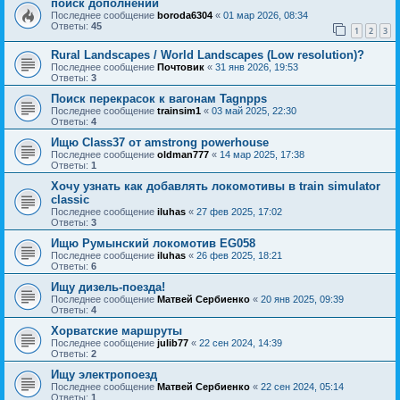
поиск дополнений
Последнее сообщение
boroda6304
«
01 мар 2026, 08:34
Ответы:
45
1
2
3
Rural Landscapes / World Landscapes (Low resolution)?
Последнее сообщение
Почтовик
«
31 янв 2026, 19:53
Ответы:
3
Поиск перекрасок к вагонам Tagnpps
Последнее сообщение
trainsim1
«
03 май 2025, 22:30
Ответы:
4
Ищю Class37 от amstrong powerhouse
Последнее сообщение
oldman777
«
14 мар 2025, 17:38
Ответы:
1
Хочу узнать как добавлять локомотивы в train simulator
classic
Последнее сообщение
iluhas
«
27 фев 2025, 17:02
Ответы:
3
Ищю Румынский локомотив EG058
Последнее сообщение
iluhas
«
26 фев 2025, 18:21
Ответы:
6
Ищу дизель-поезда!
Последнее сообщение
Матвей Сербиенко
«
20 янв 2025, 09:39
Ответы:
4
Хорватские маршруты
Последнее сообщение
julib77
«
22 сен 2024, 14:39
Ответы:
2
Ищу электропоезд
Последнее сообщение
Матвей Сербиенко
«
22 сен 2024, 05:14
Ответы:
1