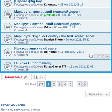
[Паровоз]Big boy
Последнее сообщение
Криведко
«
05 окт 2021, 08:17
Маршруты московской железной дороги
Последнее сообщение
pROssO
«
09 авг 2021, 18:21
Ответы:
1
маршруты октябрьской железной дороги
Последнее сообщение
Valter
«
08 авг 2021, 11:21
Ответы:
6
Маршрута "Big Sky Country - the MRL route" Ассет.
Последнее сообщение
Damien Thorn
«
24 июн 2021, 15:22
Ответы:
17
Ищу голландские объекты
Последнее сообщение
Почтовик
«
11 июн 2021, 21:04
Ответы:
76
1
2
3
4
Ошибка Out of memory
Последнее сообщение
Forza Gamer 777
«
15 фев 2021, 22:02
Ответы:
19
Новая тема
Страница
1
из
7
1
2
3
4
5
7
След.
151 тема
…
Перейти
ПРАВА ДОСТУПА
Вы
не можете
начинать темы