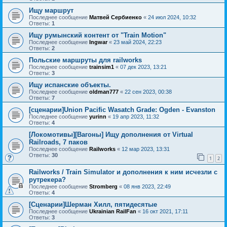
Ищу маршрут
Последнее сообщение
Матвей Сербиенко
«
24 июл 2024, 10:32
Ответы:
1
Ищу румынский контент от "Train Motion"
Последнее сообщение
Ingwar
«
23 май 2024, 22:23
Ответы:
2
Польские маршруты для railworks
Последнее сообщение
trainsim1
«
07 дек 2023, 13:21
Ответы:
3
Ищу испанские объекты.
Последнее сообщение
oldman777
«
22 сен 2023, 00:38
Ответы:
7
[сценарии]Union Pacific Wasatch Grade: Ogden - Evanston
Последнее сообщение
yurinn
«
19 апр 2023, 11:32
Ответы:
4
[Локомотивы][Вагоны] Ищу дополнения от Virtual
Railroads, 7 паков
Последнее сообщение
Railworks
«
12 мар 2023, 13:31
Ответы:
30
1
2
Railworks / Train Simulator и дополнения к ним исчезли с
рутрекера?
Последнее сообщение
Stromberg
«
08 янв 2023, 22:49
Ответы:
4
[Сценарии]Шерман Хилл, пятидесятые
Последнее сообщение
Ukrainian RailFan
«
16 окт 2021, 17:11
Ответы:
3