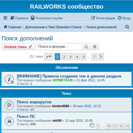
RAILWORKS сообщество
Правила
Полезные ссылки
Регистрация
Вход
П
Главная
Дополнения к Train Simulator Classic
Поиск дополнений
о
Поиск дополнений
и
Поиск
Расширенный пои
Новая тема
с
к
Страница
1
из
7
1
2
3
4
5
7
След.
151 тема
…
Объявления
[ВНИМАНИЕ] Правила создания тем в данном разделе
Последнее сообщение
XEPMETKOB
«
21 фев 2012, 14:45
Ответы:
1
Темы
Поиск маршрутов
Последнее сообщение
kinder4566
«
28 июн 2026, 10:12
Ответы:
13
Поиск ПС
Последнее сообщение
vkit59
«
12 апр 2026, 10:05
Ответы:
245
1
10
11
12
13
…