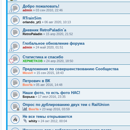
Добро пожаловать!
admin
»
03 сен 2010, 22:46
RTrainSim
orlando_yt1
»
06 авг 2020, 10:13
Дневник RetroPaladin`a
RetroPaladin
»
15 апр 2020, 21:52
Глобальное обновление форума
admin
»
24 май 2020, 01:51
Статистика и спасибо
XEPMETKOB
»
24 апр 2020, 18:50
Предложения по совершенствованию Сообщества
Moss®
»
15 сен 2015, 18:43
Петрович в ВК
BooYa
»
05 авг 2016, 14:48
Наши фото, то есть фото НАС!
Борька
»
17 июл 2016, 23:35
Опрос по дублированию двух тем с RailUnion
BooYa
»
23 мар 2016, 03:59
Не все темы открываются
whity
»
24 окт 2012, 00:04