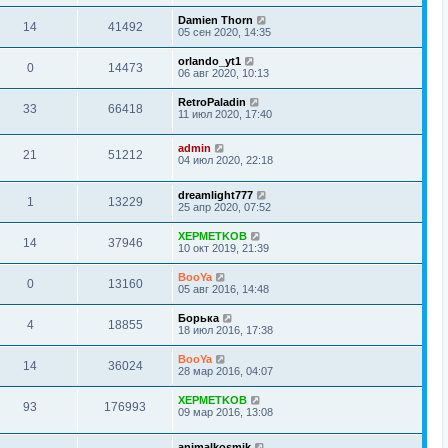
Damien Thorn
14
41492
05 сен 2020, 14:35
orlando_yt1
0
14473
06 авг 2020, 10:13
RetroPaladin
33
66418
11 июл 2020, 17:40
admin
21
51212
04 июл 2020, 22:18
dreamlight777
1
13229
25 апр 2020, 07:52
XEPMETKOB
14
37946
10 окт 2019, 21:39
BooYa
0
13160
05 авг 2016, 14:48
Борька
4
18855
18 июл 2016, 17:38
BooYa
14
36024
28 мар 2016, 04:07
XEPMETKOB
93
176993
09 мар 2016, 13:08
animalkosmik