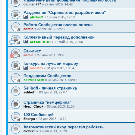
Изменение даты добавления последнего поста
oldman777
»
22 янв 2016, 14:42
Разделение "Скриншотов разработчиков"
pROssO
»
15 сен 2015, 19:52
Работа Сообщества восстановлена
admin
»
22 авг 2015, 22:23
Коллективный перевод дополнений
XEPMETKOB
»
17 май 2015, 22:00
Бан-лист
admin
»
27 май 2011, 19:26
Конкурс на лучший маршрут
maestro
»
28 дек 2013, 19:34
Поддержим Сообщество
XEPMETKOB
»
31 май 2014, 00:09
Selihoff - личная страничка
selihoff
»
03 дек 2013, 22:07
Страничка "немцефила"
Head_Check
»
08 дек 2013, 11:55
100 Сообщений
Energo
»
03 дек 2013, 13:14
Автоматический вход перестал работать
alex779
»
30 ноя 2013, 00:39