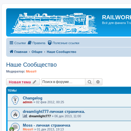
RAILWORK
Всё для фаната Trai
Ссылки
Правила
Полезные ссылки
Главная
Общее
Наше Сообщество
Наше Сообщество
Модератор:
Moss®
Поиск
Расширенный п
Новая тема
ТЕМЫ
Changelog
admin
»
02 фев 2012, 00:25
dreamlight777-личная страничка.
dreamlight777
»
06 дек 2013, 11:00
Moss - личная страничка
Moss®
»
01 дек 2013, 19:13