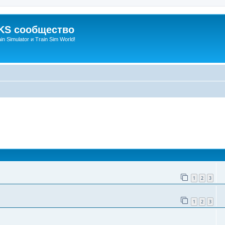
S сообщество
n Simulator и Train Sim World!
оиск
1
2
3
1
2
3