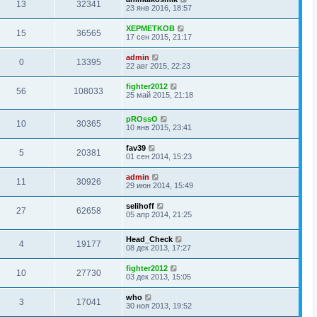
13
32341
23 янв 2016, 18:57
XEPMETKOB
15
36565
17 сен 2015, 21:17
admin
0
13395
22 авг 2015, 22:23
fighter2012
56
108033
25 май 2015, 21:18
pROssO
10
30365
10 янв 2015, 23:41
fav39
5
20381
01 сен 2014, 15:23
admin
11
30926
29 июн 2014, 15:49
selihoff
27
62658
05 апр 2014, 21:25
Head_Check
4
19177
08 дек 2013, 17:27
fighter2012
10
27730
03 дек 2013, 15:05
who
3
17041
30 ноя 2013, 19:52