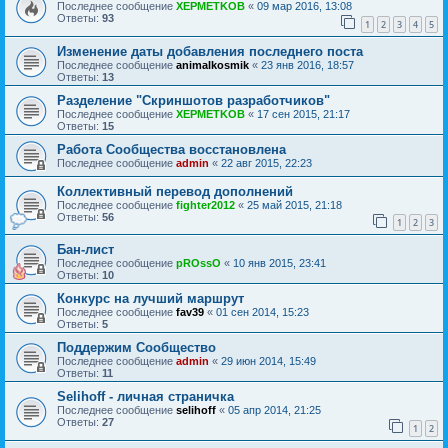
Последнее сообщение
XEPMETKOB
«
09 мар 2016, 13:08
Ответы:
93
1
2
3
4
5
Изменение даты добавления последнего поста
Последнее сообщение
animalkosmik
«
23 янв 2016, 18:57
Ответы:
13
Разделение "Скриншотов разработчиков"
Последнее сообщение
XEPMETKOB
«
17 сен 2015, 21:17
Ответы:
15
Работа Сообщества восстановлена
Последнее сообщение
admin
«
22 авг 2015, 22:23
Коллективный перевод дополнений
Последнее сообщение
fighter2012
«
25 май 2015, 21:18
Ответы:
56
1
2
3
Бан-лист
Последнее сообщение
pROssO
«
10 янв 2015, 23:41
Ответы:
10
Конкурс на лучший маршрут
Последнее сообщение
fav39
«
01 сен 2014, 15:23
Ответы:
5
Поддержим Сообщество
Последнее сообщение
admin
«
29 июн 2014, 15:49
Ответы:
11
Selihoff - личная страничка
Последнее сообщение
selihoff
«
05 апр 2014, 21:25
Ответы:
27
1
2