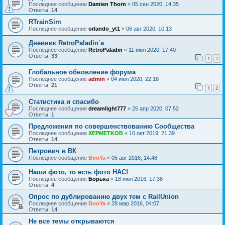
Последнее сообщение
Damien Thorn
«
05 сен 2020, 14:35
Ответы:
14
RTrainSim
Последнее сообщение
orlando_yt1
«
06 авг 2020, 10:13
Дневник RetroPaladin`a
Последнее сообщение
RetroPaladin
«
11 июл 2020, 17:40
Ответы:
33
1
2
Глобальное обновление форума
Последнее сообщение
admin
«
04 июл 2020, 22:18
Ответы:
21
1
2
Статистика и спасибо
Последнее сообщение
dreamlight777
«
25 апр 2020, 07:52
Ответы:
1
Предложения по совершенствованию Сообщества
Последнее сообщение
XEPMETKOB
«
10 окт 2019, 21:39
Ответы:
14
Петрович в ВК
Последнее сообщение
BooYa
«
05 авг 2016, 14:48
Наши фото, то есть фото НАС!
Последнее сообщение
Борька
«
18 июл 2016, 17:38
Ответы:
4
Опрос по дублированию двух тем с RailUnion
Последнее сообщение
BooYa
«
28 мар 2016, 04:07
Ответы:
14
Не все темы открываются