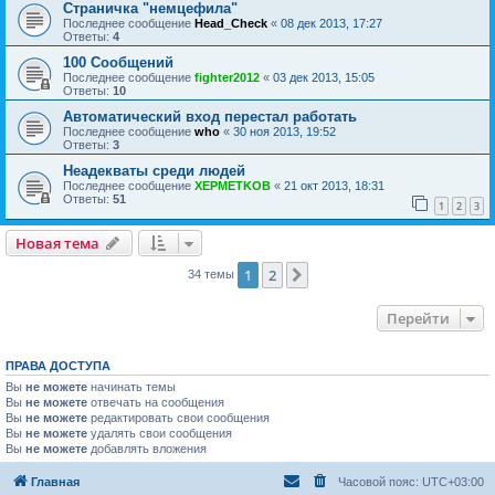
Страничка "немцефила"
Последнее сообщение
Head_Check
«
08 дек 2013, 17:27
Ответы:
4
100 Сообщений
Последнее сообщение
fighter2012
«
03 дек 2013, 15:05
Ответы:
10
Автоматический вход перестал работать
Последнее сообщение
who
«
30 ноя 2013, 19:52
Ответы:
3
Неадекваты среди людей
Последнее сообщение
XEPMETKOB
«
21 окт 2013, 18:31
Ответы:
51
1
2
3
Новая тема
1
2
След.
34 темы
Перейти
ПРАВА ДОСТУПА
Вы
не можете
начинать темы
Вы
не можете
отвечать на сообщения
Вы
не можете
редактировать свои сообщения
Вы
не можете
удалять свои сообщения
Вы
не можете
добавлять вложения
Главная
Часовой пояс:
UTC+03:00