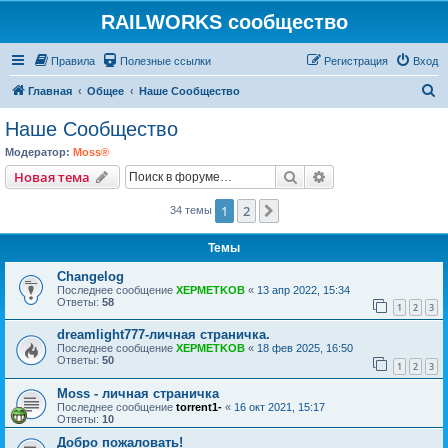
RAILWORKS сообщество
Правила
Полезные ссылки
Регистрация
Вход
П
Главная
Общее
Наше Сообщество
о
Наше Сообщество
и
Модератор:
Moss®
с
Поиск
Расширенный пои
Новая тема
к
1
2
След.
34 темы
Темы
Changelog
Последнее сообщение
XEPMETKOB
«
13 апр 2022, 15:34
Ответы:
58
1
2
3
dreamlight777-личная страничка.
Последнее сообщение
XEPMETKOB
«
18 фев 2025, 16:50
Ответы:
50
1
2
3
Moss - личная страничка
Последнее сообщение
torrent1-
«
16 окт 2021, 15:17
Ответы:
10
Добро пожаловать!