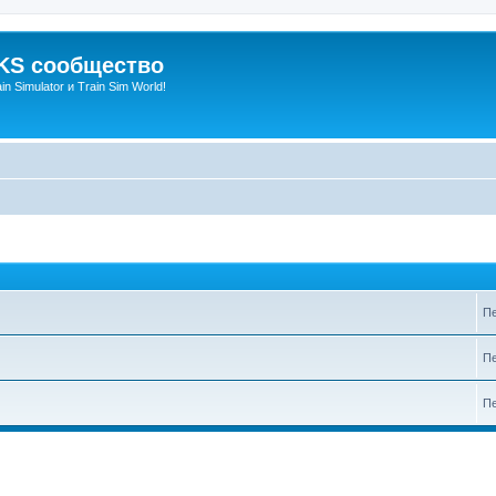
S сообщество
n Simulator и Train Sim World!
Пе
Пе
Пе