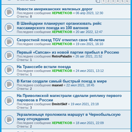
1
2
3
4
5
6
Новости американских железных дорог
Последнее сообщение
XEPMETKOB
«
06 апр 2023, 12:30
Ответы:
8
В Швейцарии планируют организовать рейс
пассажирского поезда из 100 вагонов
Последнее сообщение
XEPMETKOB
«
20 авг 2022, 12:47
Скоростной поезд TGV отметил свое 40-летие
Последнее сообщение
XEPMETKOB
«
19 сен 2021, 16:10
Первый «Сапсан» из новой партии прибыл в Россию
Последнее сообщение
RetroPaladin
«
26 авг 2021, 21:52
Ответы:
1
На Транссибе встали поезда
Последнее сообщение
XEPMETKOB
«
24 июл 2021, 13:12
Ответы:
1
В Китае создали самый быстрый поезд в мире
Последнее сообщение
maxvel
«
22 июл 2021, 18:45
Ответы:
2
На Приволжской магистрали сделали реплику первого
паровоза в России
Последнее сообщение
DmitriSkif
«
19 июл 2021, 23:18
Ответы:
3
Укрзализныця проложила маршрут в Чернобыльскую
зону отчуждения
Последнее сообщение
XEPMETKOB
«
18 июл 2021, 22:09
Ответы:
2