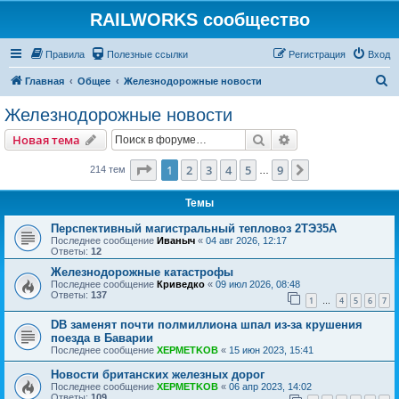
RAILWORKS сообщество
Правила
Полезные ссылки
Регистрация
Вход
П
Главная
Общее
Железнодорожные новости
о
Железнодорожные новости
и
Поиск
Расширенный пои
Новая тема
с
к
Страница
1
из
9
1
2
3
4
5
9
След.
214 тем
…
Темы
Перспективный магистральный тепловоз 2ТЭ35А
Последнее сообщение
Иваныч
«
04 авг 2026, 12:17
Ответы:
12
Железнодорожные катастрофы
Последнее сообщение
Криведко
«
09 июл 2026, 08:48
Ответы:
137
1
4
5
6
7
…
DB заменят почти полмиллиона шпал из-за крушения
поезда в Баварии
Последнее сообщение
XEPMETKOB
«
15 июн 2023, 15:41
Новости британских железных дорог
Последнее сообщение
XEPMETKOB
«
06 апр 2023, 14:02
Ответы:
109