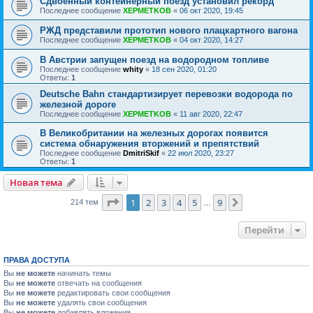
Сдвоенный контейнерный поезд установил рекорд
Последнее сообщение
XEPMETKOB
«
06 окт 2020, 19:45
РЖД представили прототип нового плацкартного вагона
Последнее сообщение
XEPMETKOB
«
04 окт 2020, 14:27
В Австрии запущен поезд на водородном топливе
Последнее сообщение
whity
«
18 сен 2020, 01:20
Ответы:
1
Deutsche Bahn стандартизирует перевозки водорода по
железной дороге
Последнее сообщение
XEPMETKOB
«
11 авг 2020, 22:47
В Великобритании на железных дорогах появится
система обнаружения вторжений и препятствий
Последнее сообщение
DmitriSkif
«
22 июл 2020, 23:27
Ответы:
1
Новая тема
Страница
1
из
9
1
2
3
4
5
9
След.
214 тем
…
Перейти
ПРАВА ДОСТУПА
Вы
не можете
начинать темы
Вы
не можете
отвечать на сообщения
Вы
не можете
редактировать свои сообщения
Вы
не можете
удалять свои сообщения
Вы
не можете
добавлять вложения