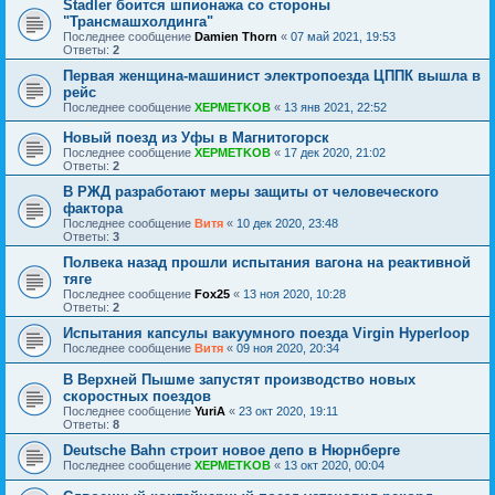
Stadler боится шпионажа со стороны
"Трансмашхолдинга"
Последнее сообщение
Damien Thorn
«
07 май 2021, 19:53
Ответы:
2
Первая женщина-машинист электропоезда ЦППК вышла в
рейс
Последнее сообщение
XEPMETKOB
«
13 янв 2021, 22:52
Новый поезд из Уфы в Магнитогорск
Последнее сообщение
XEPMETKOB
«
17 дек 2020, 21:02
Ответы:
2
В РЖД разработают меры защиты от человеческого
фактора
Последнее сообщение
Витя
«
10 дек 2020, 23:48
Ответы:
3
Полвека назад прошли испытания вагона на реактивной
тяге
Последнее сообщение
Fox25
«
13 ноя 2020, 10:28
Ответы:
2
Испытания капсулы вакуумного поезда Virgin Hyperloop
Последнее сообщение
Витя
«
09 ноя 2020, 20:34
В Верхней Пышме запустят производство новых
скоростных поездов
Последнее сообщение
YuriA
«
23 окт 2020, 19:11
Ответы:
8
Deutsche Bahn строит новое депо в Нюрнберге
Последнее сообщение
XEPMETKOB
«
13 окт 2020, 00:04