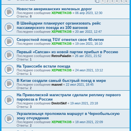
1
2
3
4
5
6
Новости американских железных дорог
Последнее сообщение
XEPMETKOB
«
06 апр 2023, 12:30
Ответы:
8
В Швейцарии планируют организовать рейс
пассажирского поезда из 100 вагонов
Последнее сообщение
XEPMETKOB
«
20 авг 2022, 12:47
Скоростной поезд TGV отметил свое 40-летие
Последнее сообщение
XEPMETKOB
«
19 сен 2021, 16:10
Первый «Сапсан» из новой партии прибыл в Россию
Последнее сообщение
RetroPaladin
«
26 авг 2021, 21:52
Ответы:
1
На Транссибе встали поезда
Последнее сообщение
XEPMETKOB
«
24 июл 2021, 13:12
Ответы:
1
В Китае создали самый быстрый поезд в мире
Последнее сообщение
maxvel
«
22 июл 2021, 18:45
Ответы:
2
На Приволжской магистрали сделали реплику первого
паровоза в России
Последнее сообщение
DmitriSkif
«
19 июл 2021, 23:18
Ответы:
3
Укрзализныця проложила маршрут в Чернобыльскую
зону отчуждения
Последнее сообщение
XEPMETKOB
«
18 июл 2021, 22:09
Ответы:
2