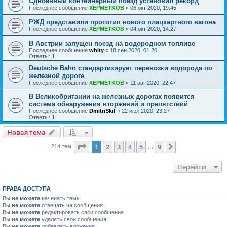
Сдвоенный контейнерный поезд установил рекорд
Последнее сообщение
XEPMETKOB
«
06 окт 2020, 19:45
РЖД представили прототип нового плацкартного вагона
Последнее сообщение
XEPMETKOB
«
04 окт 2020, 14:27
В Австрии запущен поезд на водородном топливе
Последнее сообщение
whity
«
18 сен 2020, 01:20
Ответы:
1
Deutsche Bahn стандартизирует перевозки водорода по
железной дороге
Последнее сообщение
XEPMETKOB
«
11 авг 2020, 22:47
В Великобритании на железных дорогах появится
система обнаружения вторжений и препятствий
Последнее сообщение
DmitriSkif
«
22 июл 2020, 23:27
Ответы:
1
Новая тема
Страница
1
из
9
1
2
3
4
5
9
След.
214 тем
…
Перейти
ПРАВА ДОСТУПА
Вы
не можете
начинать темы
Вы
не можете
отвечать на сообщения
Вы
не можете
редактировать свои сообщения
Вы
не можете
удалять свои сообщения
Вы
не можете
добавлять вложения