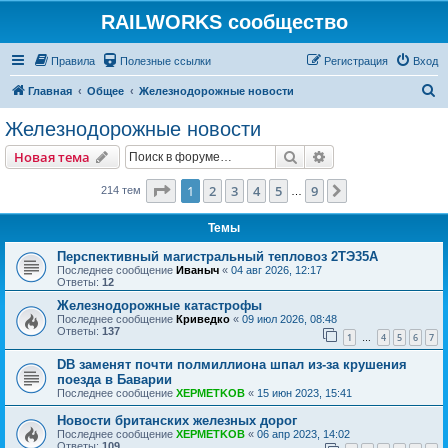
RAILWORKS сообщество
Правила
Полезные ссылки
Регистрация
Вход
П
Главная
Общее
Железнодорожные новости
о
Железнодорожные новости
и
Поиск
Расширенный пои
Новая тема
с
к
Страница
1
из
9
1
2
3
4
5
9
След.
214 тем
…
Темы
Перспективный магистральный тепловоз 2ТЭ35А
Последнее сообщение
Иваныч
«
04 авг 2026, 12:17
Ответы:
12
Железнодорожные катастрофы
Последнее сообщение
Криведко
«
09 июл 2026, 08:48
Ответы:
137
1
4
5
6
7
…
DB заменят почти полмиллиона шпал из-за крушения
поезда в Баварии
Последнее сообщение
XEPMETKOB
«
15 июн 2023, 15:41
Новости британских железных дорог
Последнее сообщение
XEPMETKOB
«
06 апр 2023, 14:02
Ответы:
109