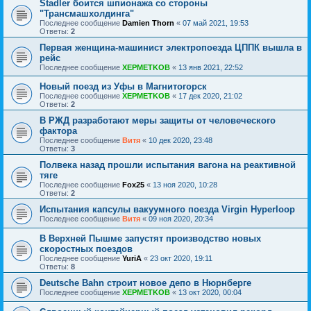
Stadler боится шпионажа со стороны
"Трансмашхолдинга"
Последнее сообщение
Damien Thorn
«
07 май 2021, 19:53
Ответы:
2
Первая женщина-машинист электропоезда ЦППК вышла в
рейс
Последнее сообщение
XEPMETKOB
«
13 янв 2021, 22:52
Новый поезд из Уфы в Магнитогорск
Последнее сообщение
XEPMETKOB
«
17 дек 2020, 21:02
Ответы:
2
В РЖД разработают меры защиты от человеческого
фактора
Последнее сообщение
Витя
«
10 дек 2020, 23:48
Ответы:
3
Полвека назад прошли испытания вагона на реактивной
тяге
Последнее сообщение
Fox25
«
13 ноя 2020, 10:28
Ответы:
2
Испытания капсулы вакуумного поезда Virgin Hyperloop
Последнее сообщение
Витя
«
09 ноя 2020, 20:34
В Верхней Пышме запустят производство новых
скоростных поездов
Последнее сообщение
YuriA
«
23 окт 2020, 19:11
Ответы:
8
Deutsche Bahn строит новое депо в Нюрнберге
Последнее сообщение
XEPMETKOB
«
13 окт 2020, 00:04