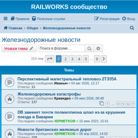
RAILWORKS сообщество
Правила
Полезные ссылки
Регистрация
Вход
П
Главная
Общее
Железнодорожные новости
о
Железнодорожные новости
и
Поиск
Расширенный пои
Новая тема
с
к
Страница
1
из
9
1
2
3
4
5
9
След.
214 тем
…
Темы
Перспективный магистральный тепловоз 2ТЭ35А
Последнее сообщение
Иваныч
«
04 авг 2026, 12:17
Ответы:
12
Железнодорожные катастрофы
Последнее сообщение
Криведко
«
09 июл 2026, 08:48
Ответы:
137
1
4
5
6
7
…
DB заменят почти полмиллиона шпал из-за крушения
поезда в Баварии
Последнее сообщение
XEPMETKOB
«
15 июн 2023, 15:41
Новости британских железных дорог
Последнее сообщение
XEPMETKOB
«
06 апр 2023, 14:02
Ответы:
109