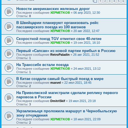
1
2
3
4
5
6
Новости американских железных дорог
Последнее сообщение
XEPMETKOB
«
06 апр 2023, 12:30
Ответы:
8
В Швейцарии планируют организовать рейс
пассажирского поезда из 100 вагонов
Последнее сообщение
XEPMETKOB
«
20 авг 2022, 12:47
Скоростной поезд TGV отметил свое 40-летие
Последнее сообщение
XEPMETKOB
«
19 сен 2021, 16:10
Первый «Сапсан» из новой партии прибыл в Россию
Последнее сообщение
RetroPaladin
«
26 авг 2021, 21:52
Ответы:
1
На Транссибе встали поезда
Последнее сообщение
XEPMETKOB
«
24 июл 2021, 13:12
Ответы:
1
В Китае создали самый быстрый поезд в мире
Последнее сообщение
maxvel
«
22 июл 2021, 18:45
Ответы:
2
На Приволжской магистрали сделали реплику первого
паровоза в России
Последнее сообщение
DmitriSkif
«
19 июл 2021, 23:18
Ответы:
3
Укрзализныця проложила маршрут в Чернобыльскую
зону отчуждения
Последнее сообщение
XEPMETKOB
«
18 июл 2021, 22:09
Ответы:
2