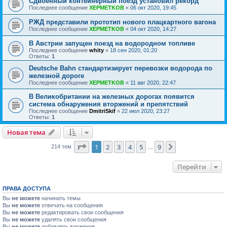
Сдвоенный контейнерный поезд установил рекорд
Последнее сообщение
XEPMETKOB
«
06 окт 2020, 19:45
РЖД представили прототип нового плацкартного вагона
Последнее сообщение
XEPMETKOB
«
04 окт 2020, 14:27
В Австрии запущен поезд на водородном топливе
Последнее сообщение
whity
«
18 сен 2020, 01:20
Ответы:
1
Deutsche Bahn стандартизирует перевозки водорода по
железной дороге
Последнее сообщение
XEPMETKOB
«
11 авг 2020, 22:47
В Великобритании на железных дорогах появится
система обнаружения вторжений и препятствий
Последнее сообщение
DmitriSkif
«
22 июл 2020, 23:27
Ответы:
1
Новая тема
Страница
1
из
9
1
2
3
4
5
9
След.
214 тем
…
Перейти
ПРАВА ДОСТУПА
Вы
не можете
начинать темы
Вы
не можете
отвечать на сообщения
Вы
не можете
редактировать свои сообщения
Вы
не можете
удалять свои сообщения
Вы
не можете
добавлять вложения