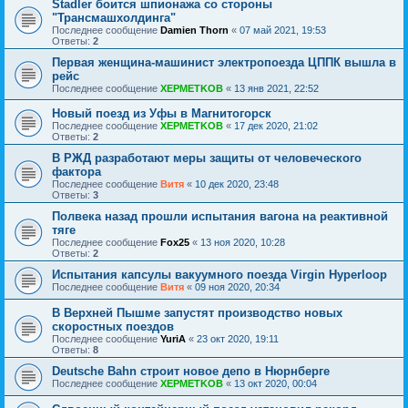
Stadler боится шпионажа со стороны
"Трансмашхолдинга"
Последнее сообщение
Damien Thorn
«
07 май 2021, 19:53
Ответы:
2
Первая женщина-машинист электропоезда ЦППК вышла в
рейс
Последнее сообщение
XEPMETKOB
«
13 янв 2021, 22:52
Новый поезд из Уфы в Магнитогорск
Последнее сообщение
XEPMETKOB
«
17 дек 2020, 21:02
Ответы:
2
В РЖД разработают меры защиты от человеческого
фактора
Последнее сообщение
Витя
«
10 дек 2020, 23:48
Ответы:
3
Полвека назад прошли испытания вагона на реактивной
тяге
Последнее сообщение
Fox25
«
13 ноя 2020, 10:28
Ответы:
2
Испытания капсулы вакуумного поезда Virgin Hyperloop
Последнее сообщение
Витя
«
09 ноя 2020, 20:34
В Верхней Пышме запустят производство новых
скоростных поездов
Последнее сообщение
YuriA
«
23 окт 2020, 19:11
Ответы:
8
Deutsche Bahn строит новое депо в Нюрнберге
Последнее сообщение
XEPMETKOB
«
13 окт 2020, 00:04