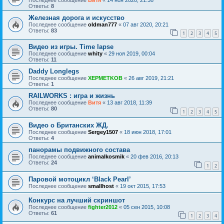
Ответы:
8
Железная дорога и искусство
Последнее сообщение
oldman777
«
07 авг 2020, 20:21
Ответы:
83
1
2
3
4
5
Видео из игры. Time lapse
Последнее сообщение
whity
«
29 ноя 2019, 00:04
Ответы:
11
Daddy Longlegs
Последнее сообщение
XEPMETKOB
«
26 авг 2019, 21:21
Ответы:
1
RAILWORKS : игра и жизнь
Последнее сообщение
Витя
«
13 авг 2018, 11:39
Ответы:
80
1
2
3
4
5
Видео о Британских ЖД.
Последнее сообщение
Sergey1507
«
18 июн 2018, 17:01
Ответы:
4
панорамы подвижного состава
Последнее сообщение
animalkosmik
«
20 фев 2016, 20:13
Ответы:
24
1
2
Паровой мотоцикл ‘Black Pearl’
Последнее сообщение
smallhost
«
19 окт 2015, 17:53
Конкурс на лучший скриншот
Последнее сообщение
fighter2012
«
05 сен 2015, 10:08
Ответы:
61
1
2
3
4