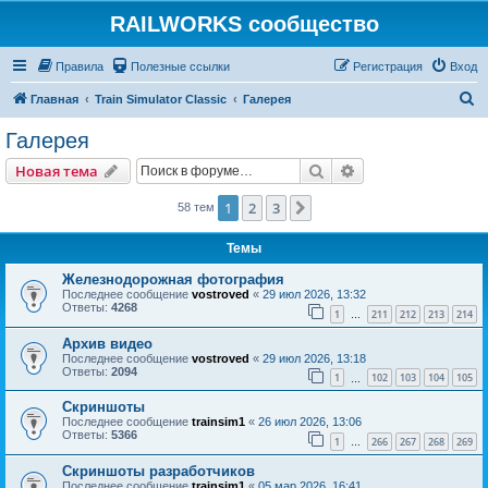
RAILWORKS сообщество
Правила
Полезные ссылки
Регистрация
Вход
П
Главная
Train Simulator Classic
Галерея
о
Галерея
и
Поиск
Расширенный пои
Новая тема
с
к
1
2
3
След.
58 тем
Темы
Железнодорожная фотография
Последнее сообщение
vostroved
«
29 июл 2026, 13:32
Ответы:
4268
1
211
212
213
214
…
Архив видео
Последнее сообщение
vostroved
«
29 июл 2026, 13:18
Ответы:
2094
1
102
103
104
105
…
Скриншоты
Последнее сообщение
trainsim1
«
26 июл 2026, 13:06
Ответы:
5366
1
266
267
268
269
…
Скриншоты разработчиков
Последнее сообщение
trainsim1
«
05 мар 2026, 16:41