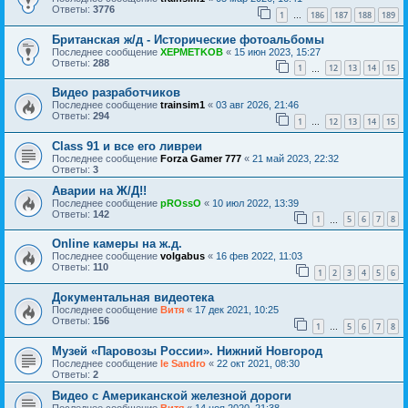
Ответы:
3776
1
186
187
188
189
…
Британская ж/д - Исторические фотоальбомы
Последнее сообщение
XEPMETKOB
«
15 июн 2023, 15:27
Ответы:
288
1
12
13
14
15
…
Видео разработчиков
Последнее сообщение
trainsim1
«
03 авг 2026, 21:46
Ответы:
294
1
12
13
14
15
…
Class 91 и все его ливреи
Последнее сообщение
Forza Gamer 777
«
21 май 2023, 22:32
Ответы:
3
Аварии на Ж/Д!!
Последнее сообщение
pROssO
«
10 июл 2022, 13:39
Ответы:
142
1
5
6
7
8
…
Online камеры на ж.д.
Последнее сообщение
volgabus
«
16 фев 2022, 11:03
Ответы:
110
1
2
3
4
5
6
Документальная видеотека
Последнее сообщение
Витя
«
17 дек 2021, 10:25
Ответы:
156
1
5
6
7
8
…
Музей «Паровозы России». Нижний Новгород
Последнее сообщение
le Sandro
«
22 окт 2021, 08:30
Ответы:
2
Видео с Американской железной дороги
Последнее сообщение
Витя
«
14 ноя 2020, 21:38