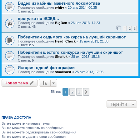
Видео из кабины макетного локомотива
Последнее сообщение
whity
«
20 апр 2014, 00:35
Ответы:
1
прогулка по ВСЖД...
Последнее сообщение
BigDen
«
26 ноя 2013, 14:23
Ответы:
46
1
2
3
Победители седьмого конкурса на лучший скриншот
Последнее сообщение
Head_Check
«
15 ноя 2013, 21:33
Ответы:
5
Победители шестого конкурса на лучший скриншот
Последнее сообщение
Sherlok
«
28 окт 2013, 15:16
Ответы:
5
История одной фотографии
Последнее сообщение
smallhost
«
25 окт 2013, 17:06
Новая тема
1
2
3
След.
58 тем
Перейти
ПРАВА ДОСТУПА
Вы
не можете
начинать темы
Вы
не можете
отвечать на сообщения
Вы
не можете
редактировать свои сообщения
Вы
не можете
удалять свои сообщения