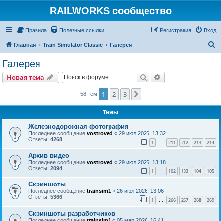
RAILWORKS сообщество
Правила
Полезные ссылки
Регистрация
Вход
П
Главная
Train Simulator Classic
Галерея
о
Галерея
и
Поиск
Расширенный пои
Новая тема
с
к
1
2
3
След.
58 тем
Темы
Железнодорожная фотография
Последнее сообщение
vostroved
«
29 июл 2026, 13:32
Ответы:
4268
1
211
212
213
214
…
Архив видео
Последнее сообщение
vostroved
«
29 июл 2026, 13:18
Ответы:
2094
1
102
103
104
105
…
Скриншоты
Последнее сообщение
trainsim1
«
26 июл 2026, 13:06
Ответы:
5366
1
266
267
268
269
…
Скриншоты разработчиков
Последнее сообщение
trainsim1
«
05 мар 2026, 16:41