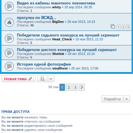
Видео из кабины макетного локомотива
Последнее сообщение
whity
«
20 апр 2014, 00:35
Ответы:
1
прогулка по ВСЖД...
Последнее сообщение
BigDen
«
26 ноя 2013, 14:23
Ответы:
46
1
2
3
Победители седьмого конкурса на лучший скриншот
Последнее сообщение
Head_Check
«
15 ноя 2013, 21:33
Ответы:
5
Победители шестого конкурса на лучший скриншот
Последнее сообщение
Sherlok
«
28 окт 2013, 15:16
Ответы:
5
История одной фотографии
Последнее сообщение
smallhost
«
25 окт 2013, 17:06
Новая тема
1
2
3
След.
58 тем
Перейти
ПРАВА ДОСТУПА
Вы
не можете
начинать темы
Вы
не можете
отвечать на сообщения
Вы
не можете
редактировать свои сообщения
Вы
не можете
удалять свои сообщения