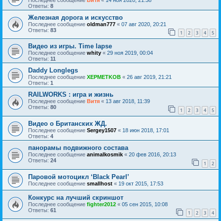
Ответы:
8
Железная дорога и искусство
Последнее сообщение
oldman777
«
07 авг 2020, 20:21
Ответы:
83
1
2
3
4
5
Видео из игры. Time lapse
Последнее сообщение
whity
«
29 ноя 2019, 00:04
Ответы:
11
Daddy Longlegs
Последнее сообщение
XEPMETKOB
«
26 авг 2019, 21:21
Ответы:
1
RAILWORKS : игра и жизнь
Последнее сообщение
Витя
«
13 авг 2018, 11:39
Ответы:
80
1
2
3
4
5
Видео о Британских ЖД.
Последнее сообщение
Sergey1507
«
18 июн 2018, 17:01
Ответы:
4
панорамы подвижного состава
Последнее сообщение
animalkosmik
«
20 фев 2016, 20:13
Ответы:
24
1
2
Паровой мотоцикл ‘Black Pearl’
Последнее сообщение
smallhost
«
19 окт 2015, 17:53
Конкурс на лучший скриншот
Последнее сообщение
fighter2012
«
05 сен 2015, 10:08
Ответы:
61
1
2
3
4