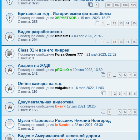
Ответы:
3776
1
186
187
188
189
…
Британская ж/д - Исторические фотоальбомы
Последнее сообщение
XEPMETKOB
«
15 июн 2023, 15:27
Ответы:
288
1
12
13
14
15
…
Видео разработчиков
Последнее сообщение
trainsim1
«
03 авг 2026, 21:46
Ответы:
294
1
12
13
14
15
…
Class 91 и все его ливреи
Последнее сообщение
Forza Gamer 777
«
21 май 2023, 22:32
Ответы:
3
Аварии на Ж/Д!!
Последнее сообщение
pROssO
«
10 июл 2022, 13:39
Ответы:
142
1
5
6
7
8
…
Online камеры на ж.д.
Последнее сообщение
volgabus
«
16 фев 2022, 11:03
Ответы:
110
1
2
3
4
5
6
Документальная видеотека
Последнее сообщение
Витя
«
17 дек 2021, 10:25
Ответы:
156
1
5
6
7
8
…
Музей «Паровозы России». Нижний Новгород
Последнее сообщение
le Sandro
«
22 окт 2021, 08:30
Ответы:
2
Видео с Американской железной дороги
Последнее сообщение
Витя
«
14 ноя 2020, 21:38