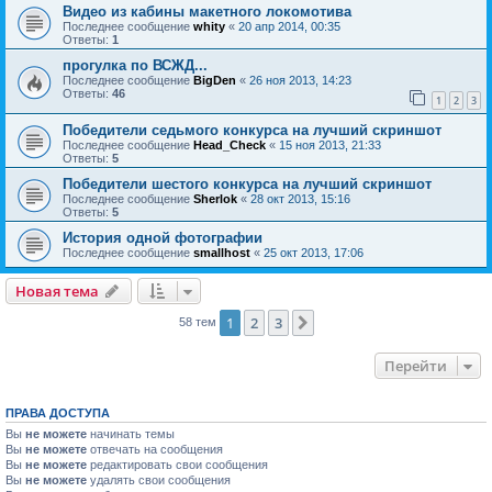
Видео из кабины макетного локомотива
Последнее сообщение
whity
«
20 апр 2014, 00:35
Ответы:
1
прогулка по ВСЖД...
Последнее сообщение
BigDen
«
26 ноя 2013, 14:23
Ответы:
46
1
2
3
Победители седьмого конкурса на лучший скриншот
Последнее сообщение
Head_Check
«
15 ноя 2013, 21:33
Ответы:
5
Победители шестого конкурса на лучший скриншот
Последнее сообщение
Sherlok
«
28 окт 2013, 15:16
Ответы:
5
История одной фотографии
Последнее сообщение
smallhost
«
25 окт 2013, 17:06
Новая тема
1
2
3
След.
58 тем
Перейти
ПРАВА ДОСТУПА
Вы
не можете
начинать темы
Вы
не можете
отвечать на сообщения
Вы
не можете
редактировать свои сообщения
Вы
не можете
удалять свои сообщения