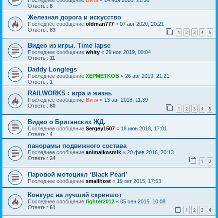
Ответы:
8
Железная дорога и искусство
Последнее сообщение
oldman777
«
07 авг 2020, 20:21
Ответы:
83
1
2
3
4
5
Видео из игры. Time lapse
Последнее сообщение
whity
«
29 ноя 2019, 00:04
Ответы:
11
Daddy Longlegs
Последнее сообщение
XEPMETKOB
«
26 авг 2019, 21:21
Ответы:
1
RAILWORKS : игра и жизнь
Последнее сообщение
Витя
«
13 авг 2018, 11:39
Ответы:
80
1
2
3
4
5
Видео о Британских ЖД.
Последнее сообщение
Sergey1507
«
18 июн 2018, 17:01
Ответы:
4
панорамы подвижного состава
Последнее сообщение
animalkosmik
«
20 фев 2016, 20:13
Ответы:
24
1
2
Паровой мотоцикл ‘Black Pearl’
Последнее сообщение
smallhost
«
19 окт 2015, 17:53
Конкурс на лучший скриншот
Последнее сообщение
fighter2012
«
05 сен 2015, 10:08
Ответы:
61
1
2
3
4