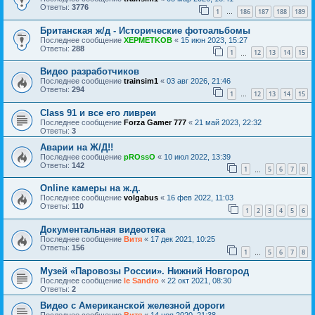
Ответы:
3776
1
186
187
188
189
…
Британская ж/д - Исторические фотоальбомы
Последнее сообщение
XEPMETKOB
«
15 июн 2023, 15:27
Ответы:
288
1
12
13
14
15
…
Видео разработчиков
Последнее сообщение
trainsim1
«
03 авг 2026, 21:46
Ответы:
294
1
12
13
14
15
…
Class 91 и все его ливреи
Последнее сообщение
Forza Gamer 777
«
21 май 2023, 22:32
Ответы:
3
Аварии на Ж/Д!!
Последнее сообщение
pROssO
«
10 июл 2022, 13:39
Ответы:
142
1
5
6
7
8
…
Online камеры на ж.д.
Последнее сообщение
volgabus
«
16 фев 2022, 11:03
Ответы:
110
1
2
3
4
5
6
Документальная видеотека
Последнее сообщение
Витя
«
17 дек 2021, 10:25
Ответы:
156
1
5
6
7
8
…
Музей «Паровозы России». Нижний Новгород
Последнее сообщение
le Sandro
«
22 окт 2021, 08:30
Ответы:
2
Видео с Американской железной дороги
Последнее сообщение
Витя
«
14 ноя 2020, 21:38