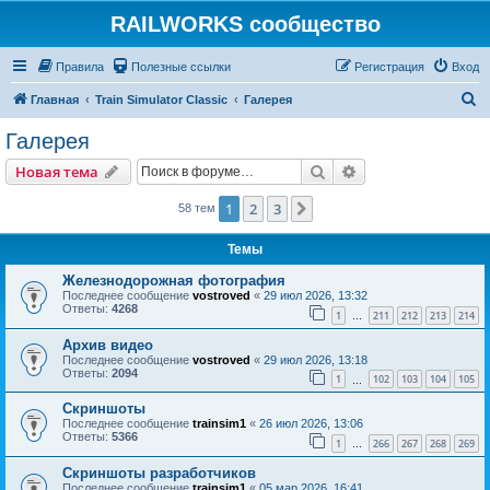
RAILWORKS сообщество
Правила
Полезные ссылки
Регистрация
Вход
П
Главная
Train Simulator Classic
Галерея
о
Галерея
и
Поиск
Расширенный пои
Новая тема
с
к
1
2
3
След.
58 тем
Темы
Железнодорожная фотография
Последнее сообщение
vostroved
«
29 июл 2026, 13:32
Ответы:
4268
1
211
212
213
214
…
Архив видео
Последнее сообщение
vostroved
«
29 июл 2026, 13:18
Ответы:
2094
1
102
103
104
105
…
Скриншоты
Последнее сообщение
trainsim1
«
26 июл 2026, 13:06
Ответы:
5366
1
266
267
268
269
…
Скриншоты разработчиков
Последнее сообщение
trainsim1
«
05 мар 2026, 16:41