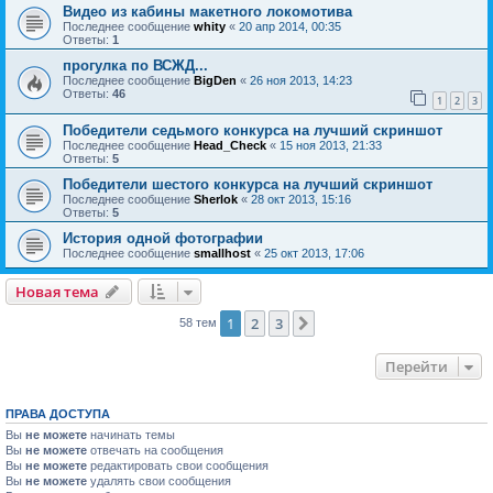
Видео из кабины макетного локомотива
Последнее сообщение
whity
«
20 апр 2014, 00:35
Ответы:
1
прогулка по ВСЖД...
Последнее сообщение
BigDen
«
26 ноя 2013, 14:23
Ответы:
46
1
2
3
Победители седьмого конкурса на лучший скриншот
Последнее сообщение
Head_Check
«
15 ноя 2013, 21:33
Ответы:
5
Победители шестого конкурса на лучший скриншот
Последнее сообщение
Sherlok
«
28 окт 2013, 15:16
Ответы:
5
История одной фотографии
Последнее сообщение
smallhost
«
25 окт 2013, 17:06
Новая тема
1
2
3
След.
58 тем
Перейти
ПРАВА ДОСТУПА
Вы
не можете
начинать темы
Вы
не можете
отвечать на сообщения
Вы
не можете
редактировать свои сообщения
Вы
не можете
удалять свои сообщения