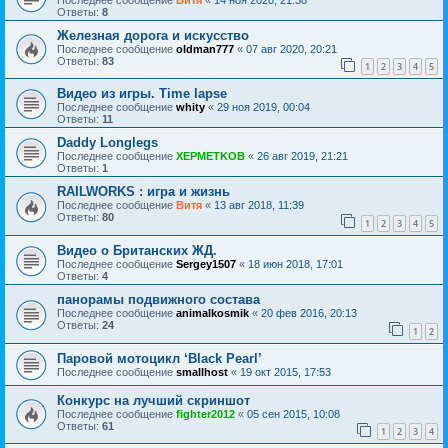
Ответы:
8
Железная дорога и искусство
Последнее сообщение
oldman777
«
07 авг 2020, 20:21
Ответы:
83
1
2
3
4
5
Видео из игры. Time lapse
Последнее сообщение
whity
«
29 ноя 2019, 00:04
Ответы:
11
Daddy Longlegs
Последнее сообщение
XEPMETKOB
«
26 авг 2019, 21:21
Ответы:
1
RAILWORKS : игра и жизнь
Последнее сообщение
Витя
«
13 авг 2018, 11:39
Ответы:
80
1
2
3
4
5
Видео о Британских ЖД.
Последнее сообщение
Sergey1507
«
18 июн 2018, 17:01
Ответы:
4
панорамы подвижного состава
Последнее сообщение
animalkosmik
«
20 фев 2016, 20:13
Ответы:
24
1
2
Паровой мотоцикл ‘Black Pearl’
Последнее сообщение
smallhost
«
19 окт 2015, 17:53
Конкурс на лучший скриншот
Последнее сообщение
fighter2012
«
05 сен 2015, 10:08
Ответы:
61
1
2
3
4