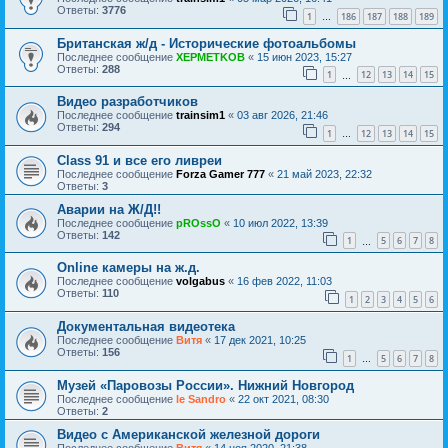
Ответы:
3776
1
186
187
188
189
…
Британская ж/д - Исторические фотоальбомы
Последнее сообщение
XEPMETKOB
«
15 июн 2023, 15:27
Ответы:
288
1
12
13
14
15
…
Видео разработчиков
Последнее сообщение
trainsim1
«
03 авг 2026, 21:46
Ответы:
294
1
12
13
14
15
…
Class 91 и все его ливреи
Последнее сообщение
Forza Gamer 777
«
21 май 2023, 22:32
Ответы:
3
Аварии на Ж/Д!!
Последнее сообщение
pROssO
«
10 июл 2022, 13:39
Ответы:
142
1
5
6
7
8
…
Online камеры на ж.д.
Последнее сообщение
volgabus
«
16 фев 2022, 11:03
Ответы:
110
1
2
3
4
5
6
Документальная видеотека
Последнее сообщение
Витя
«
17 дек 2021, 10:25
Ответы:
156
1
5
6
7
8
…
Музей «Паровозы России». Нижний Новгород
Последнее сообщение
le Sandro
«
22 окт 2021, 08:30
Ответы:
2
Видео с Американской железной дороги
Последнее сообщение
Витя
«
14 ноя 2020, 21:38