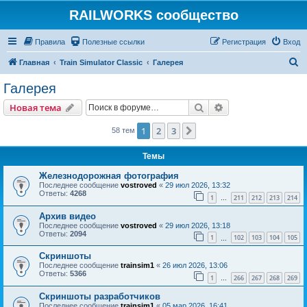
RAILWORKS сообщество
Правила
Полезные ссылки
Регистрация
Вход
П
Главная
Train Simulator Classic
Галерея
о
Галерея
и
Поиск
Расширенный пои
Новая тема
с
к
1
2
3
След.
58 тем
Темы
Железнодорожная фотография
Последнее сообщение
vostroved
«
29 июл 2026, 13:32
Ответы:
4268
1
211
212
213
214
…
Архив видео
Последнее сообщение
vostroved
«
29 июл 2026, 13:18
Ответы:
2094
1
102
103
104
105
…
Скриншоты
Последнее сообщение
trainsim1
«
26 июл 2026, 13:06
Ответы:
5366
1
266
267
268
269
…
Скриншоты разработчиков
Последнее сообщение
trainsim1
«
05 мар 2026, 16:41