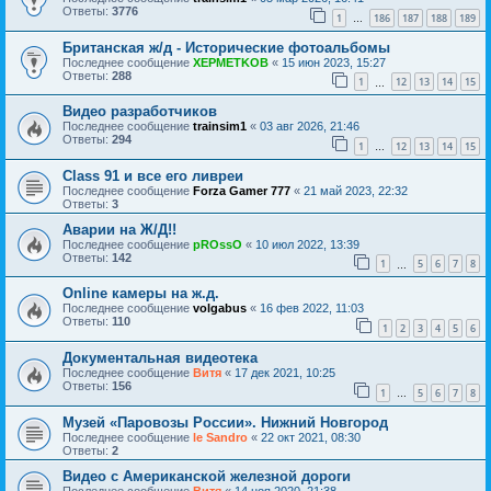
Ответы:
3776
1
186
187
188
189
…
Британская ж/д - Исторические фотоальбомы
Последнее сообщение
XEPMETKOB
«
15 июн 2023, 15:27
Ответы:
288
1
12
13
14
15
…
Видео разработчиков
Последнее сообщение
trainsim1
«
03 авг 2026, 21:46
Ответы:
294
1
12
13
14
15
…
Class 91 и все его ливреи
Последнее сообщение
Forza Gamer 777
«
21 май 2023, 22:32
Ответы:
3
Аварии на Ж/Д!!
Последнее сообщение
pROssO
«
10 июл 2022, 13:39
Ответы:
142
1
5
6
7
8
…
Online камеры на ж.д.
Последнее сообщение
volgabus
«
16 фев 2022, 11:03
Ответы:
110
1
2
3
4
5
6
Документальная видеотека
Последнее сообщение
Витя
«
17 дек 2021, 10:25
Ответы:
156
1
5
6
7
8
…
Музей «Паровозы России». Нижний Новгород
Последнее сообщение
le Sandro
«
22 окт 2021, 08:30
Ответы:
2
Видео с Американской железной дороги
Последнее сообщение
Витя
«
14 ноя 2020, 21:38