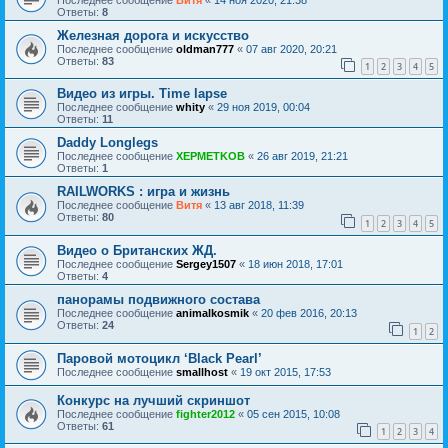
Ответы:
8
Железная дорога и искусство
Последнее сообщение
oldman777
«
07 авг 2020, 20:21
Ответы:
83
1
2
3
4
5
Видео из игры. Time lapse
Последнее сообщение
whity
«
29 ноя 2019, 00:04
Ответы:
11
Daddy Longlegs
Последнее сообщение
XEPMETKOB
«
26 авг 2019, 21:21
Ответы:
1
RAILWORKS : игра и жизнь
Последнее сообщение
Витя
«
13 авг 2018, 11:39
Ответы:
80
1
2
3
4
5
Видео о Британских ЖД.
Последнее сообщение
Sergey1507
«
18 июн 2018, 17:01
Ответы:
4
панорамы подвижного состава
Последнее сообщение
animalkosmik
«
20 фев 2016, 20:13
Ответы:
24
1
2
Паровой мотоцикл ‘Black Pearl’
Последнее сообщение
smallhost
«
19 окт 2015, 17:53
Конкурс на лучший скриншот
Последнее сообщение
fighter2012
«
05 сен 2015, 10:08
Ответы:
61
1
2
3
4