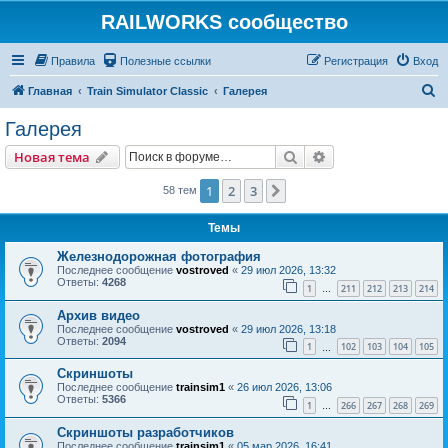
RAILWORKS сообщество
Правила
Полезные ссылки
Регистрация
Вход
П
Главная
Train Simulator Classic
Галерея
о
Галерея
и
Поиск
Расширенный пои
Новая тема
с
к
1
2
3
След.
58 тем
Темы
Железнодорожная фотография
Последнее сообщение
vostroved
«
29 июл 2026, 13:32
Ответы:
4268
1
211
212
213
214
…
Архив видео
Последнее сообщение
vostroved
«
29 июл 2026, 13:18
Ответы:
2094
1
102
103
104
105
…
Скриншоты
Последнее сообщение
trainsim1
«
26 июл 2026, 13:06
Ответы:
5366
1
266
267
268
269
…
Скриншоты разработчиков
Последнее сообщение
trainsim1
«
05 мар 2026, 16:41