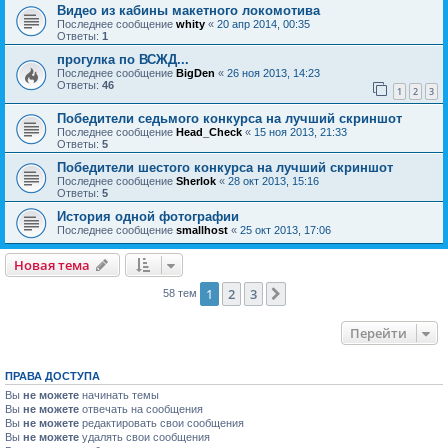
Видео из кабины макетного локомотива
Последнее сообщение
whity
«
20 апр 2014, 00:35
Ответы:
1
прогулка по ВСЖД...
Последнее сообщение
BigDen
«
26 ноя 2013, 14:23
Ответы:
46
1
2
3
Победители седьмого конкурса на лучший скриншот
Последнее сообщение
Head_Check
«
15 ноя 2013, 21:33
Ответы:
5
Победители шестого конкурса на лучший скриншот
Последнее сообщение
Sherlok
«
28 окт 2013, 15:16
Ответы:
5
История одной фотографии
Последнее сообщение
smallhost
«
25 окт 2013, 17:06
Новая тема
1
2
3
След.
58 тем
Перейти
ПРАВА ДОСТУПА
Вы
не можете
начинать темы
Вы
не можете
отвечать на сообщения
Вы
не можете
редактировать свои сообщения
Вы
не можете
удалять свои сообщения