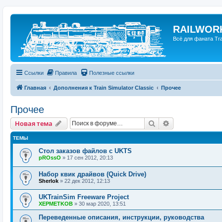
RAILWORK
Всё для фаната Trai
Ссылки
Правила
Полезные ссылки
Главная
Дополнения к Train Simulator Classic
Прочее
Прочее
Поиск
Расширенный п
Новая тема
ТЕМЫ
Стол заказов файлов с UKTS
pROssO
»
17 сен 2012, 20:13
Набор квик драйвов (Quick Drive)
Sherlok
»
22 дек 2012, 12:13
UKTrainSim Freeware Project
XEPMETKOB
»
30 мар 2020, 13:51
Переведенные описания, инструкции, руководства