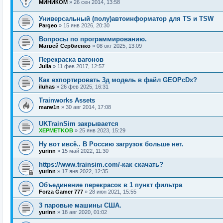
МИНИКОМ
»
26 сен 2014, 13:58
Универсальный (полу)автоинформатор для TS и TSW
Pargeo
»
15 янв 2026, 20:30
Вопросы по программированию.
Матвей Сербиенко
»
08 окт 2025, 13:09
Перекраска вагонов
Julia
»
11 фев 2017, 12:57
Как ехпортировать 3д модель в файл GEOPcDx?
iluhas
»
26 фев 2025, 16:31
Trainworks Assets
marw1n
»
30 авг 2014, 17:08
UKTrainSim закрывается
XEPMETKOB
»
25 янв 2023, 15:29
Ну вот ивсё.. В Россию загрузок больше нет.
yurinn
»
15 май 2022, 11:30
https://www.trainsim.com/-как скачать?
yurinn
»
17 янв 2022, 12:35
Объединение перекрасок в 1 пункт фильтра
Forza Gamer 777
»
28 июн 2021, 15:55
3 паровые машины США.
yurinn
»
18 авг 2020, 01:02