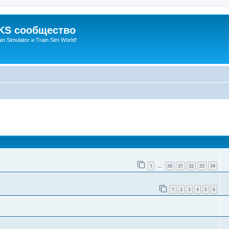
S сообщество
n Simulator и Train Sim World!
оиск
1
30
31
32
33
34
…
1
2
3
4
5
6