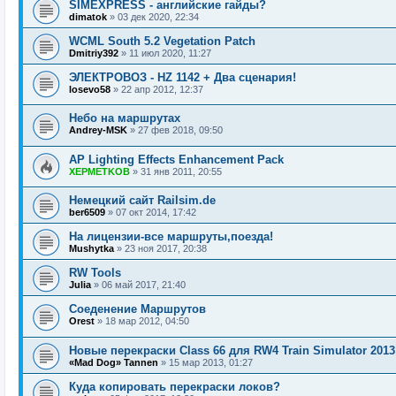
SIMEXPRESS - английские гайды?
dimatok
»
03 дек 2020, 22:34
WCML South 5.2 Vegetation Patch
Dmitriy392
»
11 июл 2020, 11:27
ЭЛЕКТРОВОЗ - HZ 1142 + Два сценария!
losevo58
»
22 апр 2012, 12:37
Небо на маршрутах
Andrey-MSK
»
27 фев 2018, 09:50
AP Lighting Effects Enhancement Pack
XEPMETKOB
»
31 янв 2011, 20:55
Немецкий сайт Railsim.de
ber6509
»
07 окт 2014, 17:42
На лицензии-все маршруты,поезда!
Mushytka
»
23 ноя 2017, 20:38
RW Tools
Julia
»
06 май 2017, 21:40
Соеденение Маршрутов
Orest
»
18 мар 2012, 04:50
Новые перекраски Class 66 для RW4 Train Simulator 2013
«Mad Dog» Tannen
»
15 мар 2013, 01:27
Куда копировать перекраски локов?