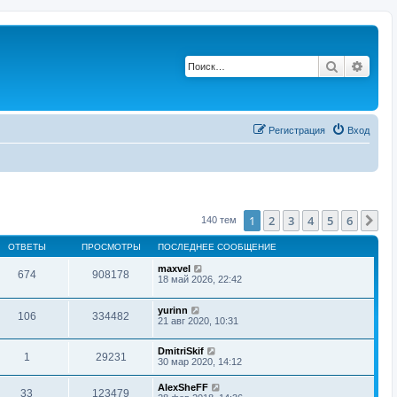
Поиск
Расш
Регистрация
Вход
1
2
3
4
5
6
Сл
140 тем
ОТВЕТЫ
ПРОСМОТРЫ
ПОСЛЕДНЕЕ СООБЩЕНИЕ
maxvel
674
908178
18 май 2026, 22:42
yurinn
106
334482
21 авг 2020, 10:31
DmitriSkif
1
29231
30 мар 2020, 14:12
AlexSheFF
33
123479