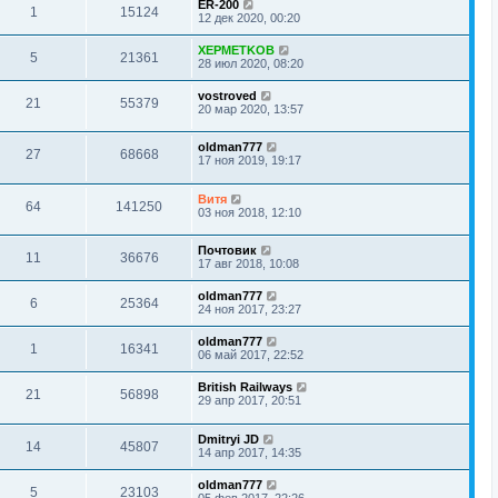
ER-200
1
15124
12 дек 2020, 00:20
XEPMETKOB
5
21361
28 июл 2020, 08:20
vostroved
21
55379
20 мар 2020, 13:57
oldman777
27
68668
17 ноя 2019, 19:17
Витя
64
141250
03 ноя 2018, 12:10
Почтовик
11
36676
17 авг 2018, 10:08
oldman777
6
25364
24 ноя 2017, 23:27
oldman777
1
16341
06 май 2017, 22:52
British Railways
21
56898
29 апр 2017, 20:51
Dmitryi JD
14
45807
14 апр 2017, 14:35
oldman777
5
23103