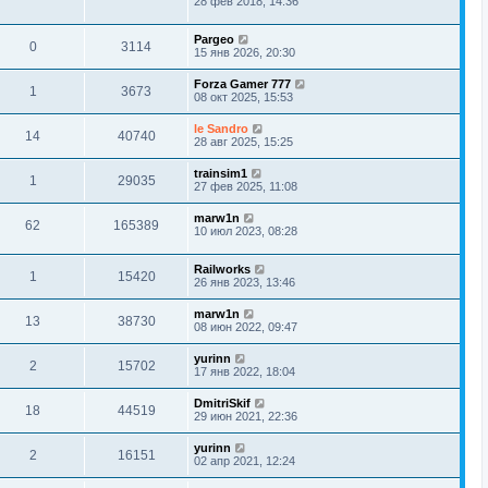
28 фев 2018, 14:36
Pargeo
0
3114
15 янв 2026, 20:30
Forza Gamer 777
1
3673
08 окт 2025, 15:53
le Sandro
14
40740
28 авг 2025, 15:25
trainsim1
1
29035
27 фев 2025, 11:08
marw1n
62
165389
10 июл 2023, 08:28
Railworks
1
15420
26 янв 2023, 13:46
marw1n
13
38730
08 июн 2022, 09:47
yurinn
2
15702
17 янв 2022, 18:04
DmitriSkif
18
44519
29 июн 2021, 22:36
yurinn
2
16151
02 апр 2021, 12:24