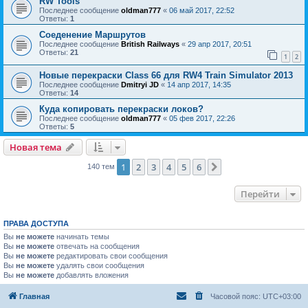
RW Tools
Последнее сообщение
oldman777
«
06 май 2017, 22:52
Ответы:
1
Соеденение Маршрутов
Последнее сообщение
British Railways
«
29 апр 2017, 20:51
Ответы:
21
1
2
Новые перекраски Class 66 для RW4 Train Simulator 2013
Последнее сообщение
Dmitryi JD
«
14 апр 2017, 14:35
Ответы:
14
Куда копировать перекраски локов?
Последнее сообщение
oldman777
«
05 фев 2017, 22:26
Ответы:
5
Новая тема
1
2
3
4
5
6
След.
140 тем
Перейти
ПРАВА ДОСТУПА
Вы
не можете
начинать темы
Вы
не можете
отвечать на сообщения
Вы
не можете
редактировать свои сообщения
Вы
не можете
удалять свои сообщения
Вы
не можете
добавлять вложения
Главная
Часовой пояс:
UTC+03:00