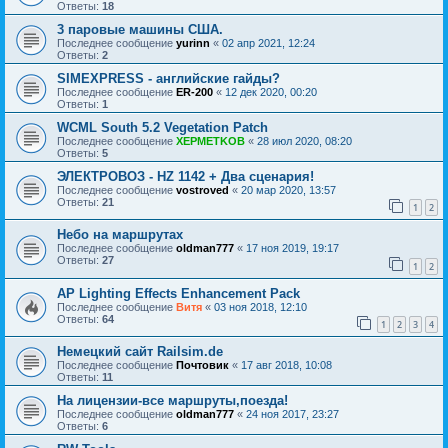
Ответы:
18
3 паровые машины США.
Последнее сообщение
yurinn
«
02 апр 2021, 12:24
Ответы:
2
SIMEXPRESS - английские гайды?
Последнее сообщение
ER-200
«
12 дек 2020, 00:20
Ответы:
1
WCML South 5.2 Vegetation Patch
Последнее сообщение
XEPMETKOB
«
28 июл 2020, 08:20
Ответы:
5
ЭЛЕКТРОВОЗ - HZ 1142 + Два сценария!
Последнее сообщение
vostroved
«
20 мар 2020, 13:57
Ответы:
21
1
2
Небо на маршрутах
Последнее сообщение
oldman777
«
17 ноя 2019, 19:17
Ответы:
27
1
2
AP Lighting Effects Enhancement Pack
Последнее сообщение
Витя
«
03 ноя 2018, 12:10
Ответы:
64
1
2
3
4
Немецкий сайт Railsim.de
Последнее сообщение
Почтовик
«
17 авг 2018, 10:08
Ответы:
11
На лицензии-все маршруты,поезда!
Последнее сообщение
oldman777
«
24 ноя 2017, 23:27
Ответы:
6