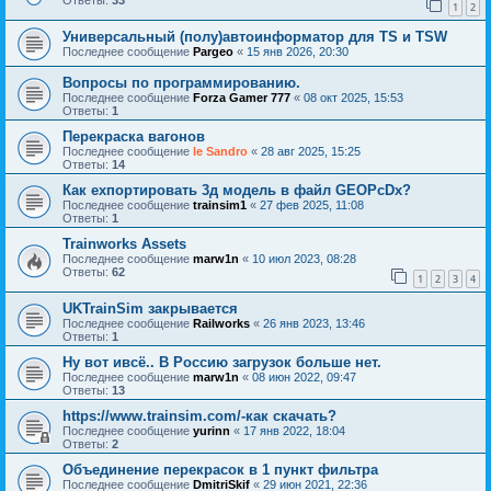
Ответы:
33
1
2
Универсальный (полу)автоинформатор для TS и TSW
Последнее сообщение
Pargeo
«
15 янв 2026, 20:30
Вопросы по программированию.
Последнее сообщение
Forza Gamer 777
«
08 окт 2025, 15:53
Ответы:
1
Перекраска вагонов
Последнее сообщение
le Sandro
«
28 авг 2025, 15:25
Ответы:
14
Как ехпортировать 3д модель в файл GEOPcDx?
Последнее сообщение
trainsim1
«
27 фев 2025, 11:08
Ответы:
1
Trainworks Assets
Последнее сообщение
marw1n
«
10 июл 2023, 08:28
Ответы:
62
1
2
3
4
UKTrainSim закрывается
Последнее сообщение
Railworks
«
26 янв 2023, 13:46
Ответы:
1
Ну вот ивсё.. В Россию загрузок больше нет.
Последнее сообщение
marw1n
«
08 июн 2022, 09:47
Ответы:
13
https://www.trainsim.com/-как скачать?
Последнее сообщение
yurinn
«
17 янв 2022, 18:04
Ответы:
2
Объединение перекрасок в 1 пункт фильтра
Последнее сообщение
DmitriSkif
«
29 июн 2021, 22:36