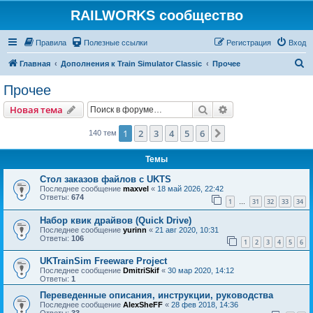
RAILWORKS сообщество
Правила
Полезные ссылки
Регистрация
Вход
П
Главная
Дополнения к Train Simulator Classic
Прочее
о
Прочее
и
Поиск
Расширенный пои
Новая тема
с
к
1
2
3
4
5
6
След.
140 тем
Темы
Стол заказов файлов с UKTS
Последнее сообщение
maxvel
«
18 май 2026, 22:42
Ответы:
674
1
31
32
33
34
…
Набор квик драйвов (Quick Drive)
Последнее сообщение
yurinn
«
21 авг 2020, 10:31
Ответы:
106
1
2
3
4
5
6
UKTrainSim Freeware Project
Последнее сообщение
DmitriSkif
«
30 мар 2020, 14:12
Ответы:
1
Переведенные описания, инструкции, руководства
Последнее сообщение
AlexSheFF
«
28 фев 2018, 14:36