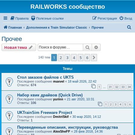
RAILWORKS сообщество
Правила
Полезные ссылки
Регистрация
Вход
П
Главная
Дополнения к Train Simulator Classic
Прочее
о
Прочее
и
Поиск
Расширенный пои
Новая тема
с
к
1
2
3
4
5
6
След.
140 тем
Темы
Стол заказов файлов с UKTS
Последнее сообщение
maxvel
«
18 май 2026, 22:42
Ответы:
674
1
31
32
33
34
…
Набор квик драйвов (Quick Drive)
Последнее сообщение
yurinn
«
21 авг 2020, 10:31
Ответы:
106
1
2
3
4
5
6
UKTrainSim Freeware Project
Последнее сообщение
DmitriSkif
«
30 мар 2020, 14:12
Ответы:
1
Переведенные описания, инструкции, руководства
Последнее сообщение
AlexSheFF
«
28 фев 2018, 14:36