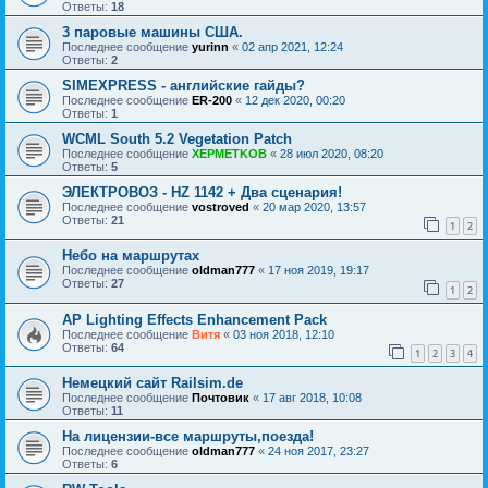
Ответы:
18
3 паровые машины США.
Последнее сообщение
yurinn
«
02 апр 2021, 12:24
Ответы:
2
SIMEXPRESS - английские гайды?
Последнее сообщение
ER-200
«
12 дек 2020, 00:20
Ответы:
1
WCML South 5.2 Vegetation Patch
Последнее сообщение
XEPMETKOB
«
28 июл 2020, 08:20
Ответы:
5
ЭЛЕКТРОВОЗ - HZ 1142 + Два сценария!
Последнее сообщение
vostroved
«
20 мар 2020, 13:57
Ответы:
21
1
2
Небо на маршрутах
Последнее сообщение
oldman777
«
17 ноя 2019, 19:17
Ответы:
27
1
2
AP Lighting Effects Enhancement Pack
Последнее сообщение
Витя
«
03 ноя 2018, 12:10
Ответы:
64
1
2
3
4
Немецкий сайт Railsim.de
Последнее сообщение
Почтовик
«
17 авг 2018, 10:08
Ответы:
11
На лицензии-все маршруты,поезда!
Последнее сообщение
oldman777
«
24 ноя 2017, 23:27
Ответы:
6