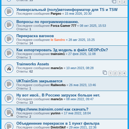
Ответы:
33
1
2
Универсальный (полу)автоинформатор для TS и TSW
Последнее сообщение
Pargeo
«
15 янв 2026, 20:30
Вопросы по программированию.
Последнее сообщение
Forza Gamer 777
«
08 окт 2025, 15:53
Ответы:
1
Перекраска вагонов
Последнее сообщение
le Sandro
«
28 авг 2025, 15:25
Ответы:
14
Как ехпортировать 3д модель в файл GEOPcDx?
Последнее сообщение
trainsim1
«
27 фев 2025, 11:08
Ответы:
1
Trainworks Assets
Последнее сообщение
marw1n
«
10 июл 2023, 08:28
Ответы:
62
1
2
3
4
UKTrainSim закрывается
Последнее сообщение
Railworks
«
26 янв 2023, 13:46
Ответы:
1
Ну вот ивсё.. В Россию загрузок больше нет.
Последнее сообщение
marw1n
«
08 июн 2022, 09:47
Ответы:
13
https://www.trainsim.com/-как скачать?
Последнее сообщение
yurinn
«
17 янв 2022, 18:04
Ответы:
2
Объединение перекрасок в 1 пункт фильтра
Последнее сообщение
DmitriSkif
«
29 июн 2021, 22:36