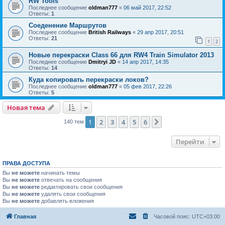
RW Tools
Последнее сообщение
oldman777
«
06 май 2017, 22:52
Ответы:
1
Соеденение Маршрутов
Последнее сообщение
British Railways
«
29 апр 2017, 20:51
Ответы:
21
1
2
Новые перекраски Class 66 для RW4 Train Simulator 2013
Последнее сообщение
Dmitryi JD
«
14 апр 2017, 14:35
Ответы:
14
Куда копировать перекраски локов?
Последнее сообщение
oldman777
«
05 фев 2017, 22:26
Ответы:
5
Новая тема
1
2
3
4
5
6
След.
140 тем
Перейти
ПРАВА ДОСТУПА
Вы
не можете
начинать темы
Вы
не можете
отвечать на сообщения
Вы
не можете
редактировать свои сообщения
Вы
не можете
удалять свои сообщения
Вы
не можете
добавлять вложения
Главная
Часовой пояс:
UTC+03:00